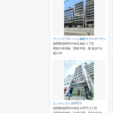
アソシアグロッツォ薬院サウスガーデン
福岡県福岡市中央区高砂２丁目
西鉄大牟田線「西鉄平尾」駅 徒歩7分
築11年
エンクレスト大手門Ⅱ
福岡県福岡市中央区大手門３丁目