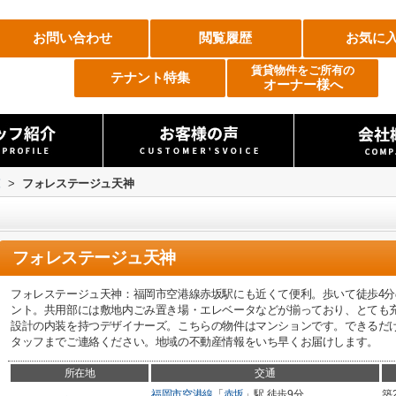
お問い合わせ
閲覧履歴
お気に
賃貸物件をご所有の
テナント特集
オーナー様へ
覧
>
フォレステージュ天神
フォレステージュ天神
フォレステージュ天神：福岡市空港線赤坂駅にも近くて便利。歩いて徒歩4分
ント。共用部には敷地内ごみ置き場・エレベータなどが揃っており、とても
設計の内装を持つデザイナーズ。こちらの物件はマンションです。できるだ
タッフまでご連絡ください。地域の不動産情報をいち早くお届けします。
所在地
交通
福岡市空港線
「
赤坂
」駅 徒歩9分
築