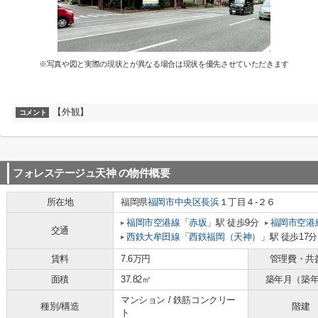
※写真や図と実際の現状とが異なる場合は現状を優先させていただきます
【外観】
コメント
フォレステージュ天神
の物件概要
所在地
福岡県
福岡市中央区
長浜
１丁目４-２６
福岡市空港線
「
赤坂
」駅 徒歩9分
福岡市空港
交通
西鉄大牟田線
「
西鉄福岡（天神）
」駅 徒歩17分
賃料
7.6万円
管理費・共
面積
37.82㎡
築年月（築
マンション / 鉄筋コンクリー
種別/構造
階建
ト