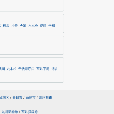
名
桜坂
小笹
今泉
六本松
伊崎
平和
祇園
六本松
千代県庁口
西鉄平尾
博多
城南区
/
春日市
/
糸島市
/
那珂川市
/
九州新幹線
/
西鉄貝塚線