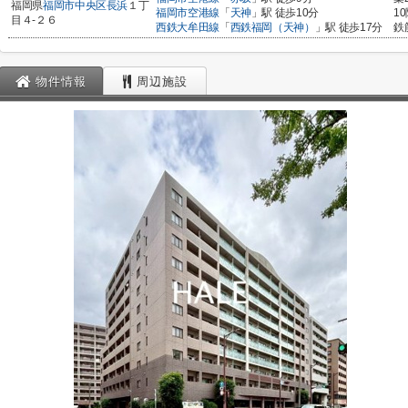
福岡県
福岡市中央区
長浜
１丁
福岡市空港線
「
天神
」駅 徒歩10分
1
目４-２６
西鉄大牟田線
「
西鉄福岡（天神）
」駅 徒歩17分
鉄
物件情報
周辺施設