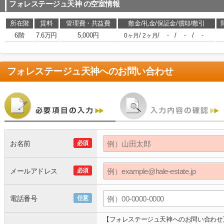
フォレステージュ天神
の空室情報
所在階
賃料
管理費・共益費
敷金/礼金/保証金/償却/敷引
6階
7.6万円
5,000円
/
/
/
/
0ヶ月
2ヶ月
-
-
-
フォレステージュ天神
へのお問い合わせ
お名前
必須
メールアドレス
必須
電話番号
任意
【フォレステージュ天神へのお問い合わせ