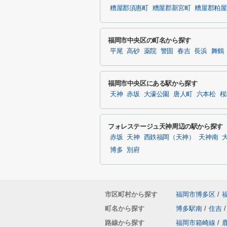
糟屋郡須惠町
糟屋郡新宮町
糟屋郡粕屋
福岡市中央区の町名から探す
平尾
高砂
薬院
警固
春吉
長浜
舞鶴
福岡市中央区にある駅から探す
天神
赤坂
大濠公園
唐人町
六本松
桜
フォレステージュ天神周辺の駅から探す
赤坂
天神
西鉄福岡（天神）
天神南
博多
別府
市区町村から探す
福岡市博多区
/
町名から探す
博多駅南
/
住吉
/
路線から探す
福岡市箱崎線
/