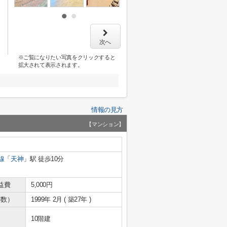
次へ
※ご覧になりたい写真をクリックすると
拡大されて表示されます。
情報の見方
【マンション】
線
「
天神
」駅 徒歩10分
益費
5,000円
年数）
1999年 2月 ( 築27年 )
10階建