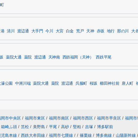
町
港
清川
渡辺通
大手門
今川
大宮
白金
荒戸
天神
赤坂
地行
那の川
大
坂
薬院大通
薬院
渡辺通
天神南
西鉄福岡（天神）
西鉄平尾
大濠公園
中洲川端
薬院大通
薬院
渡辺通
呉服町
桜坂
櫛田神社前
唐人町
福岡市中央区
/
福岡市東区
/
福岡市南区
/
福岡市西区
/
福岡市早良区
/
福岡市
箱崎ふ頭
/
筥松
/
美野島
/
平尾
/
高砂
/
堅粕
/
吉塚
/
博多駅前
鹿児島本線
/
西鉄大牟田線
/
福岡市七隈線
/
/
篠栗線
/
博多南線
/
山陽新幹線