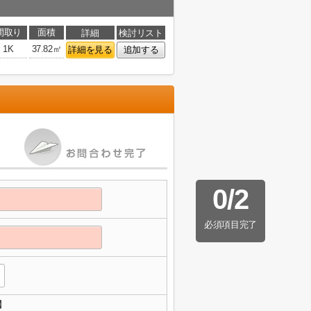
間取り
面積
詳細
検討リスト
1K
37.82㎡
詳細を見る
追加する
0
/
2
必須項目完了
】