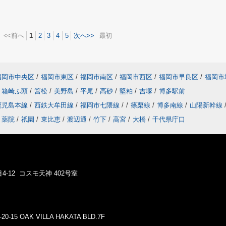
<<前へ
1
2
3
4
5
次へ>>
最初
福岡市中央区
/
福岡市東区
/
福岡市南区
/
福岡市西区
/
福岡市早良区
/
福岡市
箱崎ふ頭
/
筥松
/
美野島
/
平尾
/
高砂
/
堅粕
/
吉塚
/
博多駅前
鹿児島本線
/
西鉄大牟田線
/
福岡市七隈線
/
/
篠栗線
/
博多南線
/
山陽新幹線
薬院
/
祇園
/
東比恵
/
渡辺通
/
竹下
/
高宮
/
大橋
/
千代県庁口
4-12 コスモ天神 402号室
5 OAK VILLA HAKATA BLD.7F