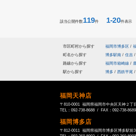
119
1-20
該当公開件数
件
件表示
市区町村から探す
福岡市博多区
/
町名から探す
博多駅南
/
住吉
/
路線から探す
福岡市箱崎線
/
駅から探す
博多
/
西鉄平尾
/
福岡天神店
〒810-0001 福岡県福岡市中央区天神２丁目
TEL：092-738-8688 / FAX：092-738-8689
福岡博多店
〒812-0011 福岡県福岡市博多区博多駅前3-20-1