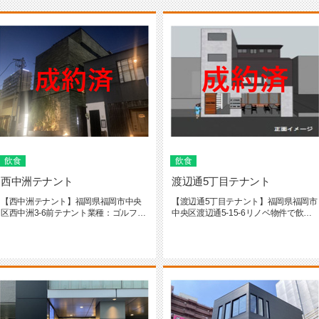
飲食
飲食
西中洲テナント
渡辺通5丁目テナント
【西中洲テナント】福岡県福岡市中央
【渡辺通5丁目テナント】福岡県福岡市
区西中洲3-6前テナント業種：ゴルフ
中央区渡辺通5-15-6リノベ物件で飲食
BAR1－2階のテナントです！...
店にオススメのテナントで...