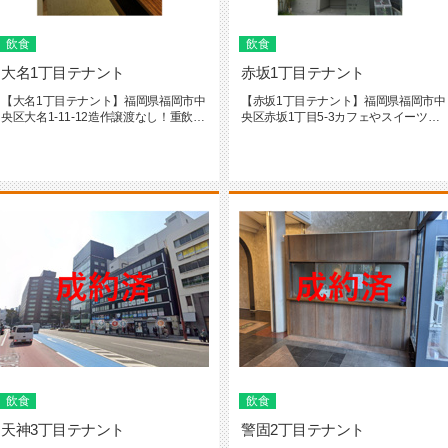
飲食
飲食
大名1丁目テナント
赤坂1丁目テナント
【大名1丁目テナント】福岡県福岡市中
【赤坂1丁目テナント】福岡県福岡市中
央区大名1-11-12造作譲渡なし！重飲食
央区赤坂1丁目5-3カフェやスイーツ店
相談可※焼肉店はNG■...
程度の飲食店は相談可能です...
飲食
飲食
天神3丁目テナント
警固2丁目テナント