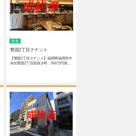
飲食
警固2丁目テナント
【警固2丁目テナント】福岡県福岡市中
央区警固2丁目居抜き料：500万円前テ
ナント業種：カフェ重飲食相...