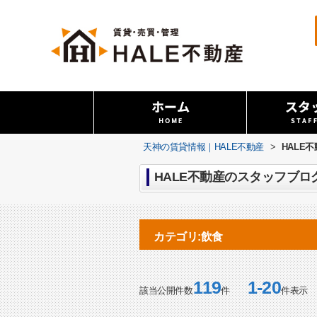
天神の賃貸情報｜HALE不動産
>
HALE
HALE不動産のスタッフブログ
カテゴリ:飲食
119
1-20
該当公開件数
件
件表示