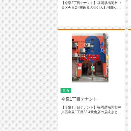
【今泉2丁目テナント】福岡県福岡市中
央区今泉2-4重飲食の受け入れ可能なテ
ナントですよ！------...
飲食
今泉1丁目テナント
【今泉1丁目テナント】福岡県福岡市中
央区今泉1丁目23-4飲食店の居抜きとな
っております！※カラオケ...