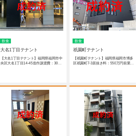
飲食
飲食
大名1丁目テナント
祇園町テナント
【大名1丁目テナント】福岡県福岡市中
【祇園町テナント】福岡県福岡市博多
央区大名1丁目14-45造作譲渡費：300
区祇園町7-3居抜き料：550万円前業
万円前テナント業種：喫...
態：喫茶店＆バー居抜き譲渡品...