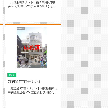
【下呉服町テナント】福岡県福岡市博
多区下呉服町5-26居酒屋の居抜きとな
っております！重飲食の可能で...
飲食
渡辺通5丁目テナント
【渡辺通5丁目テナント】福岡県福岡市
中央区渡辺通5-2-6重飲食相談可能な人
気のデザイナーズテナント...