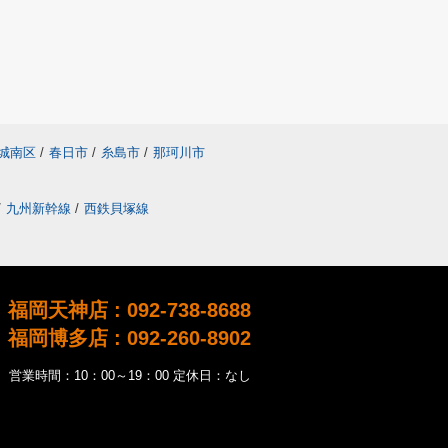
城南区
/
春日市
/
糸島市
/
那珂川市
/
九州新幹線
/
西鉄貝塚線
福岡天神店 : 092-738-8688
福岡博多店 : 092-260-8902
営業時間：10：00～19：00 定休日：なし