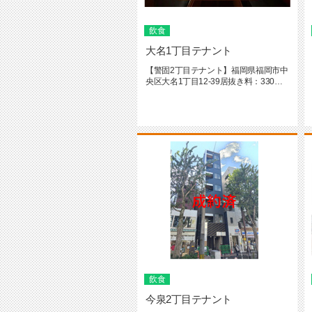
飲食
大名1丁目テナント
【警固2丁目テナント】福岡県福岡市中
央区大名1丁目12-39居抜き料：330万
円前テナント業種：居酒...
飲食
今泉2丁目テナント