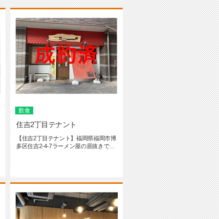
飲食
住吉2丁目テナント
【住吉2丁目テナント】福岡県福岡市博
多区住吉2-4-7ラーメン屋の居抜きで
す！居抜き料：440万--...