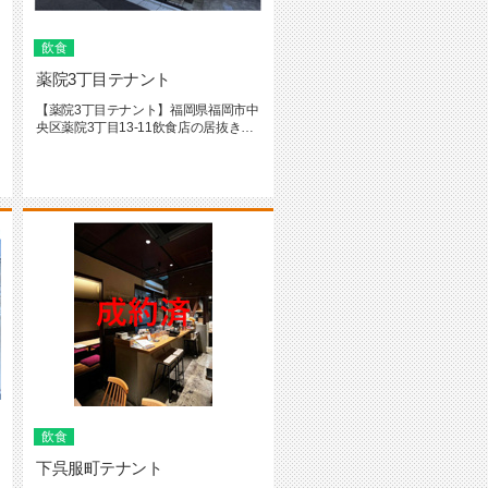
飲食
薬院3丁目テナント
【薬院3丁目テナント】福岡県福岡市中
央区薬院3丁目13-11飲食店の居抜きと
なっております。バーの居...
飲食
下呉服町テナント