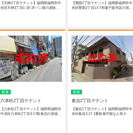
【天神3丁目テナント】福岡県福岡市中
【警固2丁目テナント】福岡県福岡市中
央区天神3丁目1-16-1Fパン屋の居抜き
央区警固2丁目13-7和菓子販売店の居抜
となっております！飲食...
きとなっております！飲食...
飲食
飲食
六本松2丁目テナント
春吉2丁目テナント
【六本松2丁目テナント】福岡県福岡市
【春吉2丁目テナント】福岡県福岡市中
中央区六本松2丁目3-17飲食店の居抜き
央区春吉2-17-1重飲食可能な人気テナ
となっております！---...
ントですよ！様々な飲食店...