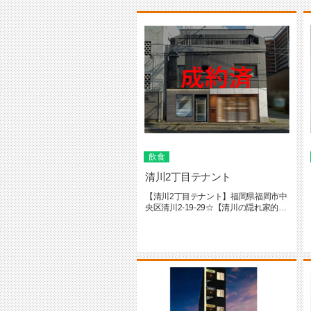
飲食
清川2丁目テナント
【清川2丁目テナント】福岡県福岡市中
央区清川2-19-29☆【清川の隠れ家的
な】1階店舗です♪（スケ...