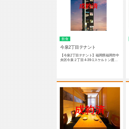
飲食
今泉2丁目テナント
【今泉2丁目テナント】福岡県福岡市中
央区今泉２丁目 4-39-1スケルトン渡し--
---------...