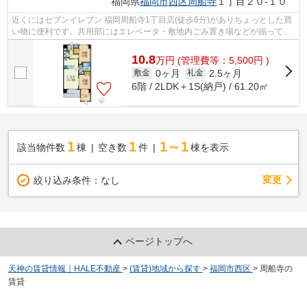
福岡県
福岡市西区
周船寺
１丁目２０-１０
近くにはセブンイレブン 福岡周船寺1丁目店(徒歩6分)がありちょっとした買
い物に便利です。共用部にはエレベータ・敷地内ごみ置き場などが揃ってお
ります。バス停徒歩3分以内なので天...
10.8
万
円
(管理費等：5,500円 )
0ヶ月
2.5ヶ月
敷金
礼金
6階 / 2LDK＋1S(納戸) / 61.20㎡
1
1
1～1
該当物件数
棟
空き数
件
棟を表示
変更
絞り込み条件：
なし
ページトップへ
天神の賃貸情報｜HALE不動産
>
(賃貸)地域から探す
>
福岡市西区
>
周船寺の
賃貸