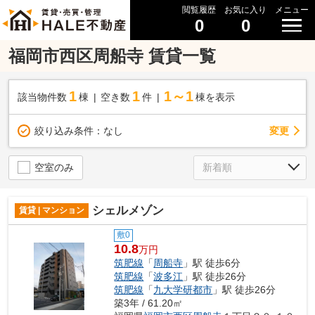
閲覧履歴
お気に入り
メニュー
0
0
福岡市西区周船寺 賃貸一覧
1
1
1～1
該当物件数
棟
空き数
件
棟を表示
変更
絞り込み条件：
なし
空室のみ
シェルメゾン
賃貸 | マンション
敷0
10.8
万円
筑肥線
「
周船寺
」駅 徒歩6分
筑肥線
「
波多江
」駅 徒歩26分
筑肥線
「
九大学研都市
」駅 徒歩26分
築3年 / 61.20㎡