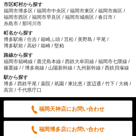
市区町村から探す
福岡市博多区
/
福岡市中央区
/
福岡市東区
/
福岡市南区
/
福岡市西区
/
福岡市早良区
/
福岡市城南区
/
春日市
/
糸島市
/
那珂川市
町名から探す
博多駅南
/
住吉
/
箱崎ふ頭
/
筥松
/
美野島
/
平尾
/
博多駅前
/
高砂
/
箱崎
/
堅粕
路線から探す
福岡市箱崎線
/
鹿児島本線
/
西鉄大牟田線
/
福岡市七隈線
/
/
篠栗線
/
博多南線
/
山陽新幹線
/
九州新幹線
/
西鉄貝塚線
駅から探す
博多
/
西鉄平尾
/
薬院
/
祇園
/
東比恵
/
渡辺通
/
竹下
/
大橋
/
高宮
/
千代県庁口
福岡天神店にお問い合わせ
福岡博多店にお問い合わせ