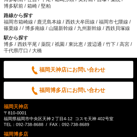
博多駅前
/
箱崎
/
堅粕
路線から探す
福岡市箱崎線
/
鹿児島本線
/
西鉄大牟田線
/
福岡市七隈線
/
/
篠栗線
/
博多南線
/
山陽新幹線
/
九州新幹線
/
西鉄貝塚線
駅から探す
博多
/
西鉄平尾
/
薬院
/
祇園
/
東比恵
/
渡辺通
/
竹下
/
高宮
/
千代県庁口
/
大橋
福岡天神店にお問い合わせ
福岡博多店にお問い合わせ
福岡天神店
〒810-0001
福岡県福岡市中央区天神２丁目4-12 コスモ天神 402号室
TEL：092-738-8688 / FAX：092-738-8689
福岡博多店