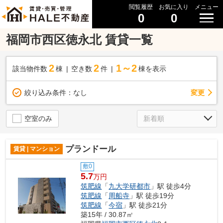
閲覧履歴
お気に入り
メニュー
0
0
福岡市西区徳永北 賃貸一覧
2
2
1～2
該当物件数
棟
空き数
件
棟を表示
変更
絞り込み条件：
なし
空室のみ
プランドール
賃貸 | マンション
敷0
5.7
万円
筑肥線
「
九大学研都市
」駅 徒歩4分
筑肥線
「
周船寺
」駅 徒歩19分
筑肥線
「
今宿
」駅 徒歩21分
築15年 / 30.87㎡