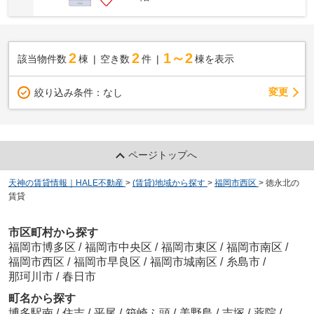
2
2
1～2
該当物件数
棟
空き数
件
棟を表示
変更
絞り込み条件：
なし
ページトップへ
天神の賃貸情報｜HALE不動産
>
(賃貸)地域から探す
>
福岡市西区
>
徳永北の
賃貸
市区町村から探す
福岡市博多区
/
福岡市中央区
/
福岡市東区
/
福岡市南区
/
福岡市西区
/
福岡市早良区
/
福岡市城南区
/
糸島市
/
那珂川市
/
春日市
町名から探す
博多駅南
/
住吉
/
平尾
/
箱崎ふ頭
/
美野島
/
吉塚
/
薬院
/