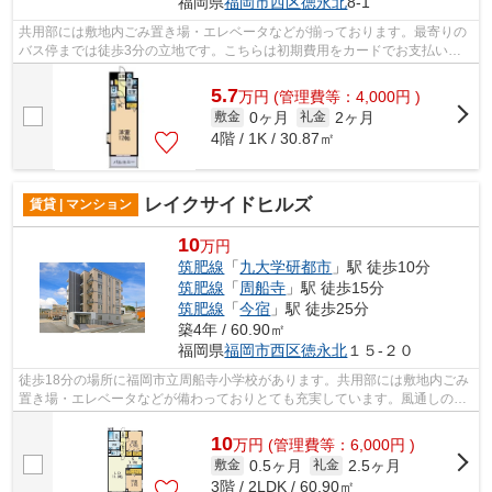
福岡県
福岡市西区
徳永北
8-1
共用部には敷地内ごみ置き場・エレベータなどが揃っております。最寄りの
バス停までは徒歩3分の立地です。こちらは初期費用をカードでお支払いい
ただける物件なので、支払い手続きの手...
5.7
万
円
(管理費等：4,000円 )
0ヶ月
2ヶ月
敷金
礼金
4階 / 1K / 30.87㎡
レイクサイドヒルズ
賃貸 | マンション
10
万円
筑肥線
「
九大学研都市
」駅 徒歩10分
筑肥線
「
周船寺
」駅 徒歩15分
筑肥線
「
今宿
」駅 徒歩25分
築4年 / 60.90㎡
福岡県
福岡市西区
徳永北
１５-２０
徒歩18分の場所に福岡市立周船寺小学校があります。共用部には敷地内ごみ
置き場・エレベータなどが備わっておりとても充実しています。風通しのよ
さが魅力の物件です。魅力的な駅近の...
10
万
円
(管理費等：6,000円 )
0.5ヶ月
2.5ヶ月
敷金
礼金
3階 / 2LDK / 60.90㎡