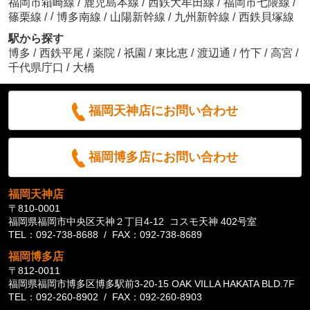
福岡市箱崎線
/
鹿児島本線
/
西鉄大牟田線
/
福岡市七隈線
/
/
篠栗線
/
博多南線
/
山陽新幹線
/
九州新幹線
/
西鉄貝塚線
駅から探す
博多
/
西鉄平尾
/
薬院
/
祇園
/
東比恵
/
渡辺通
/
竹下
/
高宮
/
千代県庁口
/
大橋
福岡天神店にお問い合わせ
福岡博多店にお問い合わせ
福岡天神店
〒810-0001
福岡県福岡市中央区天神２丁目4-12 コスモ天神 402号室
TEL：092-738-8688 / FAX：092-738-8689
福岡博多店
〒812-0011
福岡県福岡市博多区博多駅前3-20-15 OAK VILLA HAKATA BLD.7F
TEL：092-260-8902 / FAX：092-260-8903