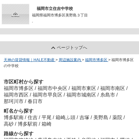
福岡市立住吉中学校
福岡県福岡市博多区美野島３丁目
-
ページトップへ
天神の賃貸情報｜HALE不動産
>
周辺施設案内
>
福岡市博多区
>
福岡市博多区
の中学校
市区町村から探す
福岡市博多区
/
福岡市中央区
/
福岡市東区
/
福岡市南区
/
福岡市西区
/
福岡市早良区
/
福岡市城南区
/
糸島市
/
那珂川市
/
春日市
町名から探す
博多駅南
/
住吉
/
平尾
/
箱崎ふ頭
/
吉塚
/
美野島
/
薬院
/
高砂
/
博多駅前
/
箱崎
路線から探す