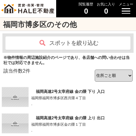
閲覧履歴
お気に入り
メニュー
0
0
福岡市博多区のその他
スポットを絞り込む
※物件情報の周辺施設紹介のページであり、各店舗への問い合わせは当
社では対応できません。
該当件数
2
件
福岡高速2号太宰府線 金の隈 下り 入口
福岡県福岡市博多区西月隈４丁目
-
福岡高速2号太宰府線 金の隈 上り 出口
福岡県福岡市博多区金の隈１丁目
-