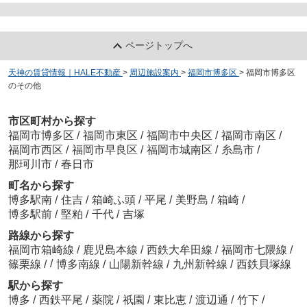
ページトップへ
天神の賃貸情報｜HALE不動産
>
周辺施設案内
>
福岡市博多区
>
福岡市博多区
のその他
市区町村から探す
福岡市博多区
/
福岡市東区
/
福岡市中央区
/
福岡市南区
/
福岡市西区
/
福岡市早良区
/
福岡市城南区
/
糸島市
/
那珂川市
/
春日市
町名から探す
博多駅南
/
住吉
/
箱崎ふ頭
/
平尾
/
美野島
/
箱崎
/
博多駅前
/
堅粕
/
千代
/
吉塚
路線から探す
福岡市箱崎線
/
鹿児島本線
/
西鉄大牟田線
/
福岡市七隈線
/
/
篠栗線
/
博多南線
/
山陽新幹線
/
九州新幹線
/
西鉄貝塚線
駅から探す
博多
/
西鉄平尾
/
薬院
/
祇園
/
東比恵
/
渡辺通
/
竹下
/