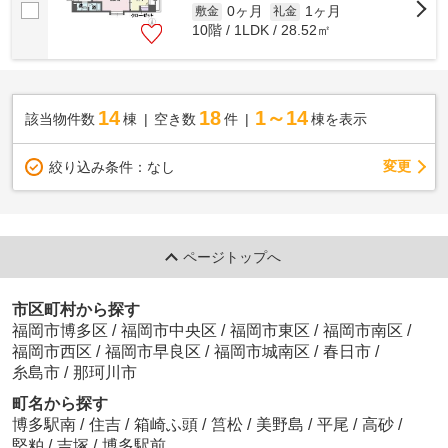
0ヶ月
1ヶ月
敷金
礼金
10階 / 1LDK / 28.52㎡
14
18
1～14
該当物件数
棟
空き数
件
棟を表示
変更
絞り込み条件：
なし
ページトップへ
市区町村から探す
福岡市博多区
/
福岡市中央区
/
福岡市東区
/
福岡市南区
/
福岡市西区
/
福岡市早良区
/
福岡市城南区
/
春日市
/
糸島市
/
那珂川市
町名から探す
博多駅南
/
住吉
/
箱崎ふ頭
/
筥松
/
美野島
/
平尾
/
高砂
/
堅粕
/
吉塚
/
博多駅前