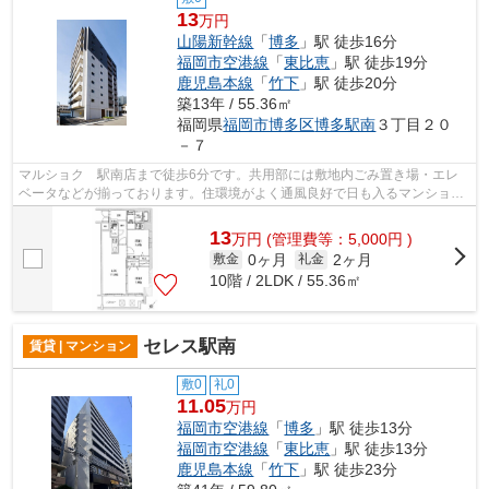
13
万円
山陽新幹線
「
博多
」駅 徒歩16分
福岡市空港線
「
東比恵
」駅 徒歩19分
鹿児島本線
「
竹下
」駅 徒歩20分
築13年 / 55.36㎡
福岡県
福岡市博多区
博多駅南
３丁目２０
－７
マルショク 駅南店まで徒歩6分です。共用部には敷地内ごみ置き場・エレ
ベータなどが揃っております。住環境がよく通風良好で日も入るマンション
をご提供します。平坦な場所にあるマン...
13
万
円
(管理費等：5,000円 )
0ヶ月
2ヶ月
敷金
礼金
10階 / 2LDK / 55.36㎡
セレス駅南
賃貸 | マンション
敷0
礼0
11.05
万円
福岡市空港線
「
博多
」駅 徒歩13分
福岡市空港線
「
東比恵
」駅 徒歩13分
鹿児島本線
「
竹下
」駅 徒歩23分