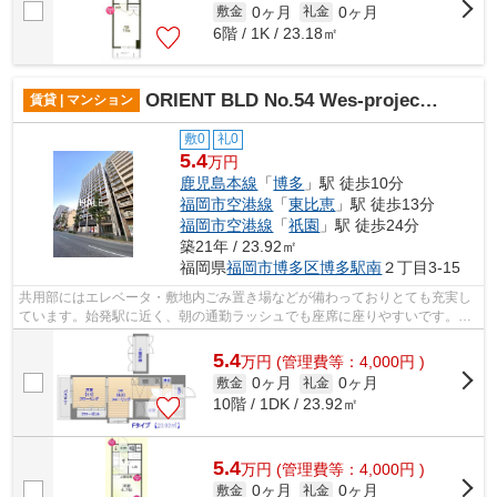
0ヶ月
0ヶ月
敷金
礼金
6階 / 1K / 23.18㎡
ORIENT BLD No.54 Wes-project 博多駅南
賃貸 | マンション
敷0
礼0
5.4
万円
鹿児島本線
「
博多
」駅 徒歩10分
福岡市空港線
「
東比恵
」駅 徒歩13分
福岡市空港線
「
祇園
」駅 徒歩24分
築21年 / 23.92㎡
福岡県
福岡市博多区
博多駅南
２丁目3-15
共用部にはエレベータ・敷地内ごみ置き場などが備わっておりとても充実し
ています。始発駅に近く、朝の通勤ラッシュでも座席に座りやすいです。バ
ス停から徒歩3分圏内なので、雨の日の...
5.4
万
円
(管理費等：4,000円 )
0ヶ月
0ヶ月
敷金
礼金
10階 / 1DK / 23.92㎡
5.4
万
円
(管理費等：4,000円 )
0ヶ月
0ヶ月
敷金
礼金