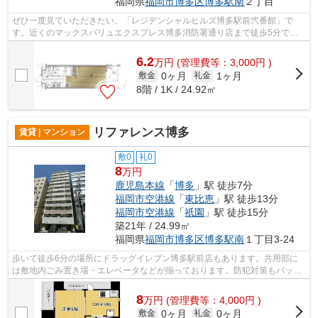
福岡県
福岡市博多区
博多駅南
２丁目
ぜひ一度見ていただきたい、「レジデンシャルヒルズ博多駅前弐番館」で
す。近くのマックスバリュエクスプレス博多消防署通り店まで徒歩5分で行
けます。共用部には敷地内ごみ置き場・エ...
6.2
万
円
(管理費等：3,000円 )
0ヶ月
1ヶ月
敷金
礼金
8階 / 1K / 24.92㎡
リファレンス博多
賃貸 | マンション
敷0
礼0
8
万円
鹿児島本線
「
博多
」駅 徒歩7分
福岡市空港線
「
東比恵
」駅 徒歩13分
福岡市空港線
「
祇園
」駅 徒歩15分
築21年 / 24.99㎡
福岡県
福岡市博多区
博多駅南
１丁目3-24
歩いて徒歩6分の場所にドラッグイレブン博多駅前店もあります。共用部に
は敷地内ごみ置き場・エレベータなどが揃っております。防犯対策もバッチ
リなマンションタイプの物件です。バス...
8
万
円
(管理費等：4,000円 )
0ヶ月
0ヶ月
敷金
礼金