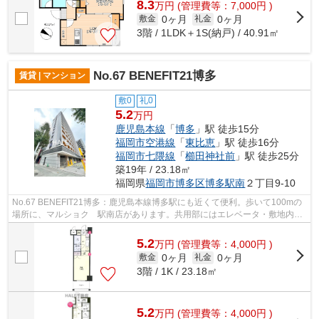
8.3
万
円
(管理費等：7,000円 )
0ヶ月
0ヶ月
敷金
礼金
3階 / 1LDK＋1S(納戸) / 40.91㎡
No.67 BENEFIT21博多
賃貸 | マンション
敷0
礼0
5.2
万円
鹿児島本線
「
博多
」駅 徒歩15分
福岡市空港線
「
東比恵
」駅 徒歩16分
福岡市七隈線
「
櫛田神社前
」駅 徒歩25分
築19年 / 23.18㎡
福岡県
福岡市博多区
博多駅南
２丁目9-10
No.67 BENEFIT21博多：鹿児島本線博多駅にも近くて便利。歩いて100mの
場所に、マルショク 駅南店があります。共用部にはエレベータ・敷地内ご
み置き場などが揃っております。こちらの...
5.2
万
円
(管理費等：4,000円 )
0ヶ月
0ヶ月
敷金
礼金
3階 / 1K / 23.18㎡
5.2
万
円
(管理費等：4,000円 )