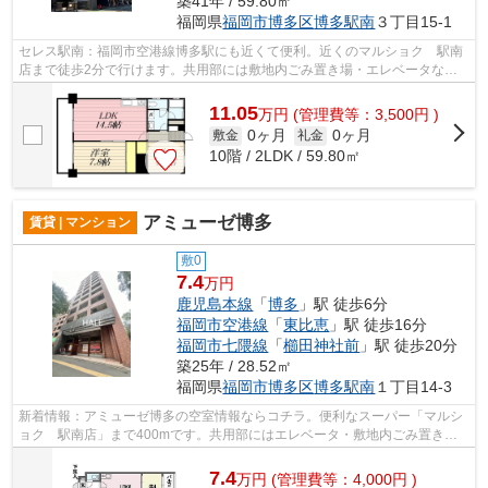
築41年 / 59.80㎡
福岡県
福岡市博多区
博多駅南
３丁目15-1
セレス駅南：福岡市空港線博多駅にも近くて便利。近くのマルショク 駅南
店まで徒歩2分で行けます。共用部には敷地内ごみ置き場・エレベータなど
が揃っております。こちらの物件は、駅...
11.05
万
円
(管理費等：3,500円 )
0ヶ月
0ヶ月
敷金
礼金
10階 / 2LDK / 59.80㎡
アミューゼ博多
賃貸 | マンション
敷0
7.4
万円
鹿児島本線
「
博多
」駅 徒歩6分
福岡市空港線
「
東比恵
」駅 徒歩16分
福岡市七隈線
「
櫛田神社前
」駅 徒歩20分
築25年 / 28.52㎡
福岡県
福岡市博多区
博多駅南
１丁目14-3
新着情報：アミューゼ博多の空室情報ならコチラ。便利なスーパー「マルシ
ョク 駅南店」まで400mです。共用部にはエレベータ・敷地内ごみ置き場
などが揃っており、とても充実していま...
7.4
万
円
(管理費等：4,000円 )