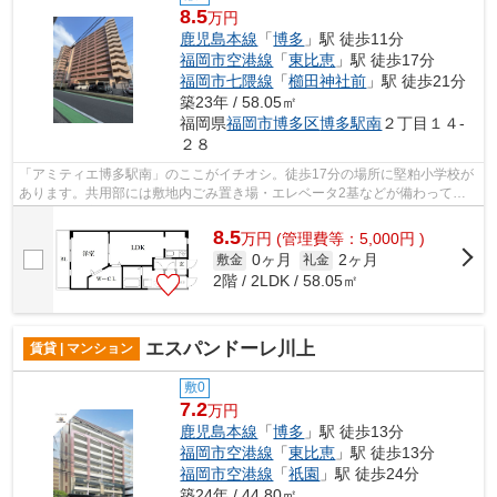
8.5
万円
鹿児島本線
「
博多
」駅 徒歩11分
福岡市空港線
「
東比恵
」駅 徒歩17分
福岡市七隈線
「
櫛田神社前
」駅 徒歩21分
築23年 / 58.05㎡
福岡県
福岡市博多区
博多駅南
２丁目１４-
２８
「アミティエ博多駅南」のここがイチオシ。徒歩17分の場所に堅粕小学校が
あります。共用部には敷地内ごみ置き場・エレベータ2基などが備わってお
りとても充実しています。徒歩3分以内...
8.5
万
円
(管理費等：5,000円 )
0ヶ月
2ヶ月
敷金
礼金
2階 / 2LDK / 58.05㎡
エスパンドーレ川上
賃貸 | マンション
敷0
7.2
万円
鹿児島本線
「
博多
」駅 徒歩13分
福岡市空港線
「
東比恵
」駅 徒歩13分
福岡市空港線
「
祇園
」駅 徒歩24分
築24年 / 44.80㎡