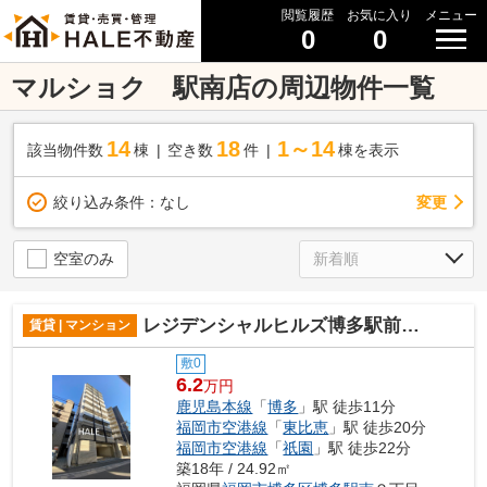
閲覧履歴
お気に入り
メニュー
0
0
マルショク 駅南店の周辺物件一覧
14
18
1～14
該当物件数
棟
空き数
件
棟を表示
変更
絞り込み条件：
なし
空室のみ
レジデンシャルヒルズ博多駅前弐番館
賃貸 | マンション
敷0
6.2
万円
鹿児島本線
「
博多
」駅 徒歩11分
福岡市空港線
「
東比恵
」駅 徒歩20分
福岡市空港線
「
祇園
」駅 徒歩22分
築18年 / 24.92㎡