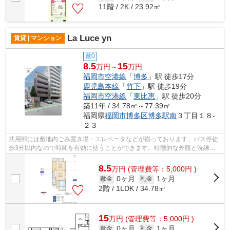
11階 / 2K / 23.92㎡
La Luce yn
賃貸 | マンション
敷0
8.5
15
万円～
万円
福岡市空港線
「
博多
」駅 徒歩17分
鹿児島本線
「
竹下
」駅 徒歩19分
福岡市空港線
「
東比恵
」駅 徒歩20分
築11年 / 34.78㎡～77.39㎡
福岡県
福岡市博多区
博多駅南
３丁目１８-
２３
共用部には敷地内ごみ置き場・エレベータなどが揃っております。バス停徒
歩3分以内なので時間を有効に使うことができます。特徴的な外観と洗練さ
れた設計の内装を持つデザイナーズ。こ...
8.5
万
円
(管理費等：5,000円 )
0ヶ月
1ヶ月
敷金
礼金
2階 / 1LDK / 34.78㎡
15
万
円
(管理費等：5,000円 )
0ヶ月
1ヶ月
敷金
礼金