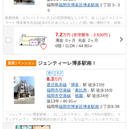
福岡県
福岡市博多区
博多駅南
２丁目３-３
５
新着情報：エスパンドーレ川上の空室情報ならコチラ。近くにはファミリー
マート 博多東住吉店(徒歩2分)がありちょっとした買い物に便利です。始発駅
に近く、朝の通勤ラッシュでも座席...
7.2
万
円
(管理費等：3,500円 )
0ヶ月
2ヶ月
敷金
礼金
6階 / 1LDK / 44.80㎡
ジェンティーレ博多駅南Ⅰ
賃貸 | マンション
敷0
礼0
8.3
万円
鹿児島本線
「
博多
」駅 徒歩13分
福岡市空港線
「
東比恵
」駅 徒歩16分
福岡市空港線
「
祇園
」駅 徒歩24分
築13年 / 40.91㎡
福岡県
福岡市博多区
博多駅南
２丁目9-39
「ジェンティーレ博多駅南Ⅰ」のここがイチオシ。歩いて6分の場所に、ド
ラッグイレブン 博多駅南店があります。こちらはマンションタイプになり
ます。こちらの物件では初期費用をカー...