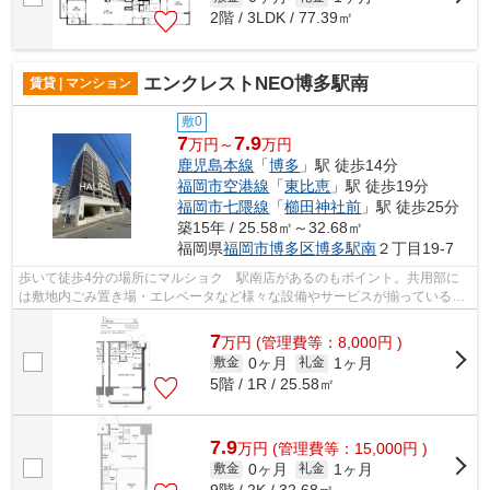
2階 / 3LDK / 77.39㎡
エンクレストNEO博多駅南
賃貸 | マンション
敷0
7
7.9
万円～
万円
鹿児島本線
「
博多
」駅 徒歩14分
福岡市空港線
「
東比恵
」駅 徒歩19分
福岡市七隈線
「
櫛田神社前
」駅 徒歩25分
築15年 / 25.58㎡～32.68㎡
福岡県
福岡市博多区
博多駅南
２丁目19-7
歩いて徒歩4分の場所にマルショク 駅南店があるのもポイント。共用部に
は敷地内ごみ置き場・エレベータなど様々な設備やサービスが揃っているの
で便利です。3駅利用可能なので、用途...
7
万
円
(管理費等：8,000円 )
0ヶ月
1ヶ月
敷金
礼金
5階 / 1R / 25.58㎡
7.9
万
円
(管理費等：15,000円 )
0ヶ月
1ヶ月
敷金
礼金
9階 / 2K / 32.68㎡