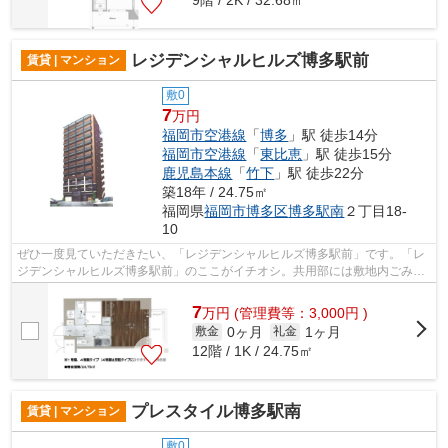
レジデンシャルヒルズ博多駅前
賃貸 | マンション
敷0
7
万円
福岡市空港線
「
博多
」駅 徒歩14分
福岡市空港線
「
東比恵
」駅 徒歩15分
鹿児島本線
「
竹下
」駅 徒歩22分
築18年 / 24.75㎡
福岡県
福岡市博多区
博多駅南
２丁目18-
10
ぜひ一度見ていただきたい、「レジデンシャルヒルズ博多駅前」です。「レ
ジデンシャルヒルズ博多駅前」のここがイチオシ。共用部には敷地内ごみ置
き場・エレベータなどが揃っておりま...
7
万
円
(管理費等：3,000円 )
0ヶ月
1ヶ月
敷金
礼金
12階 / 1K / 24.75㎡
プレスタイル博多駅南
賃貸 | マンション
敷0