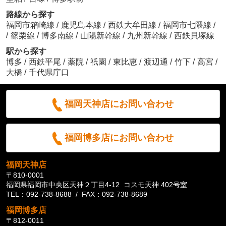
路線から探す
福岡市箱崎線
/
鹿児島本線
/
西鉄大牟田線
/
福岡市七隈線
/
/
篠栗線
/
博多南線
/
山陽新幹線
/
九州新幹線
/
西鉄貝塚線
駅から探す
博多
/
西鉄平尾
/
薬院
/
祇園
/
東比恵
/
渡辺通
/
竹下
/
高宮
/
大橋
/
千代県庁口
福岡天神店にお問い合わせ
福岡博多店にお問い合わせ
福岡天神店
〒810-0001
福岡県福岡市中央区天神２丁目4-12 コスモ天神 402号室
TEL：092-738-8688 / FAX：092-738-8689
福岡博多店
〒812-0011