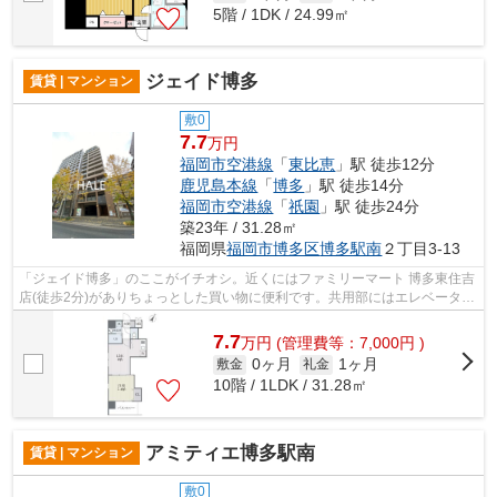
5階 / 1DK / 24.99㎡
ジェイド博多
賃貸 | マンション
敷0
7.7
万円
福岡市空港線
「
東比恵
」駅 徒歩12分
鹿児島本線
「
博多
」駅 徒歩14分
福岡市空港線
「
祇園
」駅 徒歩24分
築23年 / 31.28㎡
福岡県
福岡市博多区
博多駅南
２丁目3-13
「ジェイド博多」のここがイチオシ。近くにはファミリーマート 博多東住吉
店(徒歩2分)がありちょっとした買い物に便利です。共用部にはエレベータ・
敷地内ごみ置き場などが揃っており...
7.7
万
円
(管理費等：7,000円 )
0ヶ月
1ヶ月
敷金
礼金
10階 / 1LDK / 31.28㎡
アミティエ博多駅南
賃貸 | マンション
敷0