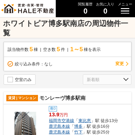
閲覧履歴
お気に入り
メニュー
0
0
ホワイトピア博多駅南店の周辺物件一
覧
5
5
1～5
該当物件数
棟
空き数
件
棟を表示
変更
絞り込み条件：
なし
空室のみ
モンレーヴ博多駅南
賃貸 | マンション
敷0
13.9
万円
福岡市空港線
「
東比恵
」駅 徒歩13分
鹿児島本線
「
博多
」駅 徒歩16分
鹿児島本線
「
竹下
」駅 徒歩25分