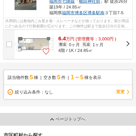
福岡市七隈線
「
櫛田神社前
」駅 徒歩26分
築19年 / 24.85㎡
福岡県
福岡市博多区
博多駅南
３丁目7-5
共用部には敷地内ごみ置き場・エレベータなどが揃っております。駅が周辺
に2つあるので行動範囲が広がります。この物件は駅まで徒歩12分の立地で
す。始発駅が近くにある物件です。こち...
6.4
万
円
(管理費等：3,000円 )
0ヶ月
1ヶ月
敷金
礼金
4階 / 1K / 24.85㎡
5
5
1～5
該当物件数
棟
空き数
件
棟を表示
変更
絞り込み条件：
なし
ページトップへ
市区町村から探す