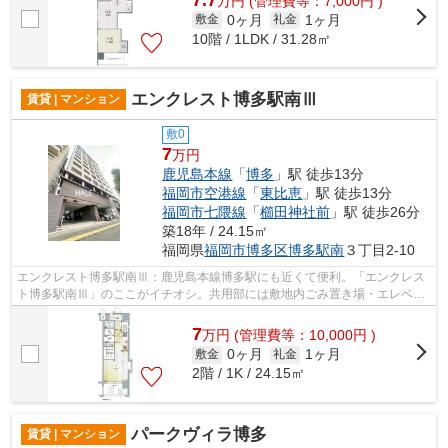
万
円
(管理費等：7,000円 )
0ヶ月
1ヶ月
敷金
礼金
10階 / 1LDK / 31.28㎡
エンクレスト博多駅南Ⅲ
賃貸 | マンション
敷0
7
万円
鹿児島本線
「
博多
」駅 徒歩13分
福岡市空港線
「
東比恵
」駅 徒歩13分
福岡市七隈線
「
櫛田神社前
」駅 徒歩26分
築18年 / 24.15㎡
福岡県
福岡市博多区
博多駅南
３丁目2-10
エンクレスト博多駅南Ⅲ：鹿児島本線博多駅にも近くて便利。「エンクレス
ト博多駅南Ⅲ」のここがイチオシ。共用部には敷地内ごみ置き場・エレベー
タなど様々な設備やサービスが揃ってい...
7
万
円
(管理費等：10,000円 )
0ヶ月
1ヶ月
敷金
礼金
2階 / 1K / 24.15㎡
パークヴィラ博多
賃貸 | マンション