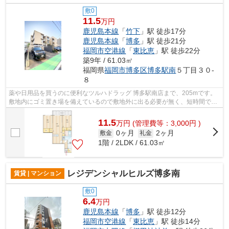
敷0
11.5
万円
鹿児島本線
「
竹下
」駅 徒歩17分
鹿児島本線
「
博多
」駅 徒歩21分
福岡市空港線
「
東比恵
」駅 徒歩22分
築9年 / 61.03㎡
福岡県
福岡市博多区
博多駅南
５丁目３０-
８
薬や日用品を買うのに便利なツルハドラッグ 博多駅南店まで、205mです。
敷地内にゴミ置き場を備えているので敷地外に出る必要が無く、短時間でサ
ッとゴミ出しを終えられます。こちらは...
11.5
万
円
(管理費等：3,000円 )
0ヶ月
2ヶ月
敷金
礼金
1階 / 2LDK / 61.03㎡
レジデンシャルヒルズ博多南
賃貸 | マンション
敷0
6.4
万円
鹿児島本線
「
博多
」駅 徒歩12分
福岡市空港線
「
東比恵
」駅 徒歩14分