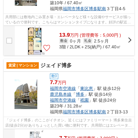
築10年 / 67.40㎡
福岡県
福岡市博多区
博多駅南
３丁目4-5
共用部には敷地内ごみ置き場・エレベータなど様々な設備やサービスが揃っ
ているので便利です。こちらはマンションタイプになります。好評の駅近物
件で、徒歩13分でのアクセスが可能で...
13.9
万
円
(管理費等：5,000円 )
0ヶ月
2.5ヶ月
敷金
礼金
3階 / 2LDK＋2S(納戸) / 67.40㎡
ジェイド博多
賃貸 | マンション
敷0
7.7
万円
福岡市空港線
「
東比恵
」駅 徒歩12分
鹿児島本線
「
博多
」駅 徒歩14分
福岡市空港線
「
祇園
」駅 徒歩24分
築23年 / 31.28㎡
福岡県
福岡市博多区
博多駅南
２丁目3-13
「ジェイド博多」のここがイチオシ。近くにはファミリーマート 博多東住吉
店(徒歩2分)がありちょっとした買い物に便利です。共用部にはエレベータ・
敷地内ごみ置き場などが揃っており...
7.7