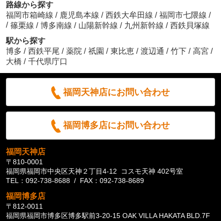
路線から探す
福岡市箱崎線
/
鹿児島本線
/
西鉄大牟田線
/
福岡市七隈線
/
/
篠栗線
/
博多南線
/
山陽新幹線
/
九州新幹線
/
西鉄貝塚線
駅から探す
博多
/
西鉄平尾
/
薬院
/
祇園
/
東比恵
/
渡辺通
/
竹下
/
高宮
/
大橋
/
千代県庁口
福岡天神店にお問い合わせ
福岡博多店にお問い合わせ
福岡天神店
〒810-0001
福岡県福岡市中央区天神２丁目4-12 コスモ天神 402号室
TEL：092-738-8688 / FAX：092-738-8689
福岡博多店
〒812-0011
福岡県福岡市博多区博多駅前3-20-15 OAK VILLA HAKATA BLD.7F