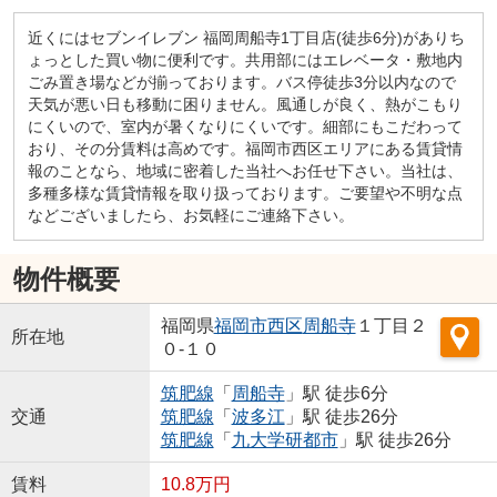
近くにはセブンイレブン 福岡周船寺1丁目店(徒歩6分)がありち
ょっとした買い物に便利です。共用部にはエレベータ・敷地内
ごみ置き場などが揃っております。バス停徒歩3分以内なので
天気が悪い日も移動に困りません。風通しが良く、熱がこもり
にくいので、室内が暑くなりにくいです。細部にもこだわって
おり、その分賃料は高めです。福岡市西区エリアにある賃貸情
報のことなら、地域に密着した当社へお任せ下さい。当社は、
多種多様な賃貸情報を取り扱っております。ご要望や不明な点
などございましたら、お気軽にご連絡下さい。
物件概要
福岡県
福岡市西区
周船寺
１丁目２
所在地
０-１０
筑肥線
「
周船寺
」駅 徒歩6分
交通
筑肥線
「
波多江
」駅 徒歩26分
筑肥線
「
九大学研都市
」駅 徒歩26分
賃料
10.8万円