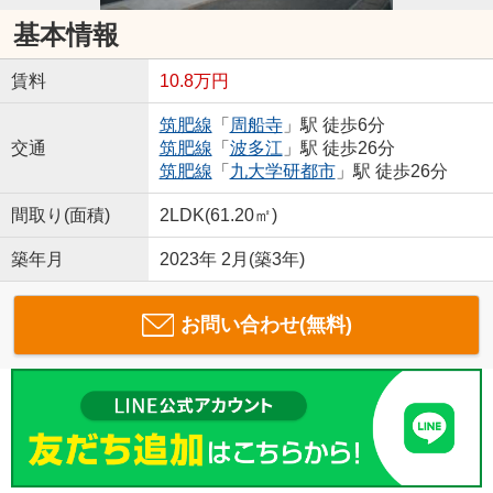
基本情報
賃料
10.8万円
筑肥線
「
周船寺
」駅 徒歩6分
交通
筑肥線
「
波多江
」駅 徒歩26分
筑肥線
「
九大学研都市
」駅 徒歩26分
間取り(面積)
2LDK(61.20㎡)
築年月
2023年 2月(築3年)
お問い合わせ(無料)