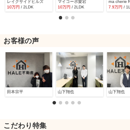
レイクサイドヒルズ
マイコーポ愛宕
ma cherie
10
万
円
/ 2LDK
10
万
円
/ 2LDK
7.9
万
円
/ 1
お客様の声
田本宗平
山下翔也
山下翔也
こだわり特集