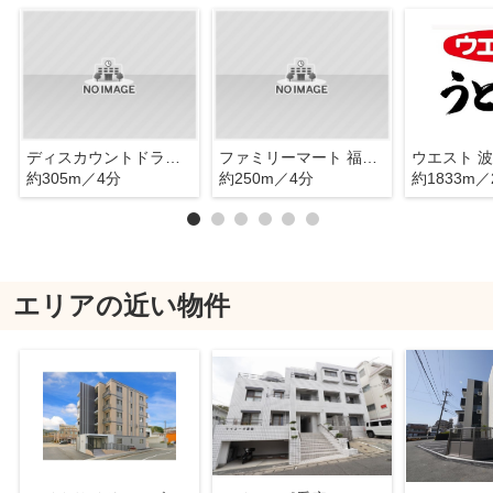
ディスカウントドラッグ コスモス 周船寺店
ファミリーマート 福岡周船寺1丁目店
ウエスト 
約305m／4分
約250m／4分
約1833m／
エリアの近い物件