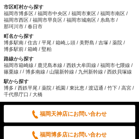
市区町村から探す
福岡市博多区
/
福岡市中央区
/
福岡市東区
/
福岡市南区
/
福岡市西区
/
福岡市早良区
/
福岡市城南区
/
糸島市
/
那珂川市
/
春日市
町名から探す
博多駅南
/
住吉
/
平尾
/
箱崎ふ頭
/
美野島
/
吉塚
/
薬院
/
博多駅前
/
箱崎
/
堅粕
路線から探す
福岡市箱崎線
/
鹿児島本線
/
西鉄大牟田線
/
福岡市七隈線
/
/
篠栗線
/
博多南線
/
山陽新幹線
/
九州新幹線
/
西鉄貝塚線
駅から探す
博多
/
西鉄平尾
/
薬院
/
祇園
/
東比恵
/
渡辺通
/
竹下
/
高宮
/
千代県庁口
/
大橋
福岡天神店にお問い合わせ
福岡博多店にお問い合わせ