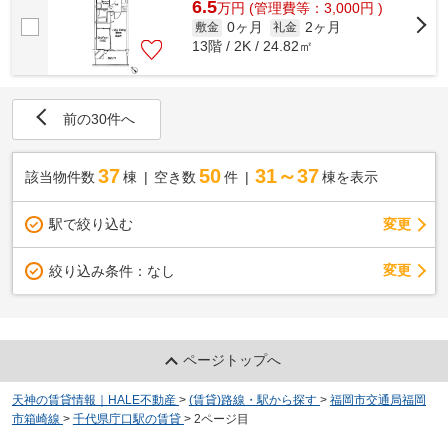
6.5
万
円
(管理費等：3,000円 )
0ヶ月
2ヶ月
敷金
礼金
13階 / 2K / 24.82㎡
前の30件へ
37
50
31～37
該当物件数
棟
空き数
件
棟を表示
駅で絞り込む
変更
変更
絞り込み条件：
なし
ページトップへ
天神の賃貸情報｜HALE不動産
>
(賃貸)路線・駅から探す
>
福岡市交通局福岡
市箱崎線
>
千代県庁口駅の賃貸
>
2ページ目