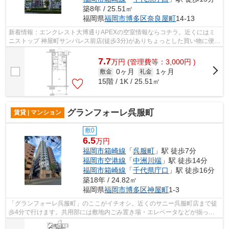
築8年 / 25.51㎡
福岡県
福岡市博多区
奈良屋町
14-13
新着情報：エンクレスト大博通りAPEXの空室情報ならコチラ。近くにはミ
ニストップ 神屋町サンパレス前店(徒歩3分)がありちょっとした買い物に便利
です。共用部にはエレベータ・敷地内...
7.7
万
円
(管理費等：3,000円 )
0ヶ月
1ヶ月
敷金
礼金
15階 / 1K / 25.51㎡
グランフォーレ呉服町
賃貸 | マンション
敷0
6.5
万円
福岡市箱崎線
「
呉服町
」駅 徒歩7分
福岡市空港線
「
中洲川端
」駅 徒歩14分
福岡市箱崎線
「
千代県庁口
」駅 徒歩16分
築18年 / 24.82㎡
福岡県
福岡市博多区
神屋町
1-3
「グランフォーレ呉服町」のここがイチオシ。近くのサニー呉服町店まで徒
歩4分で行けます。共用部には敷地内ごみ置き場・エレベータなどが揃って
おり、とても充実しています。バス停ま...