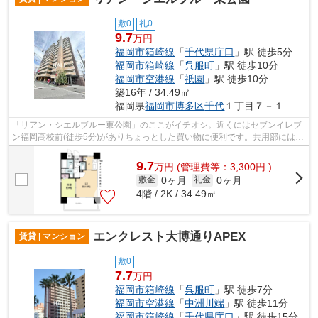
敷0
礼0
9.7
万円
福岡市箱崎線
「
千代県庁口
」駅 徒歩5分
福岡市箱崎線
「
呉服町
」駅 徒歩10分
福岡市空港線
「
祇園
」駅 徒歩10分
築16年 / 34.49㎡
福岡県
福岡市博多区
千代
１丁目７－１
「リアン・シエルブルー東公園」のここがイチオシ。近くにはセブンイレブ
ン福岡高校前(徒歩5分)がありちょっとした買い物に便利です。共用部にはエ
レベータ・敷地内ごみ置き場などが備...
9.7
万
円
(管理費等：3,300円 )
0ヶ月
0ヶ月
敷金
礼金
4階 / 2K / 34.49㎡
エンクレスト大博通りAPEX
賃貸 | マンション
敷0
7.7
万円
福岡市箱崎線
「
呉服町
」駅 徒歩7分
福岡市空港線
「
中洲川端
」駅 徒歩11分
福岡市箱崎線
「
千代県庁口
」駅 徒歩15分