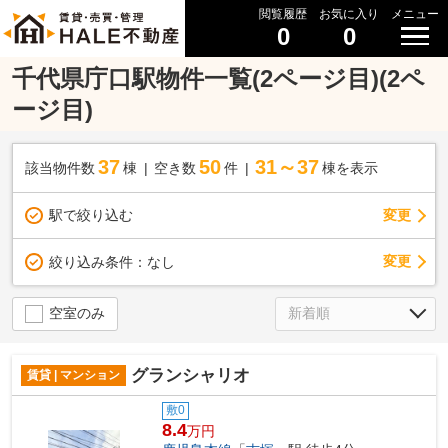
閲覧履歴
お気に入り
メニュー
0
0
千代県庁口駅物件一覧(2ページ目)(2ペ
ージ目)
37
50
31～37
該当物件数
棟
空き数
件
棟を表示
駅で絞り込む
変更
変更
絞り込み条件：
なし
空室のみ
グランシャリオ
賃貸 | マンション
敷0
8.4
万円