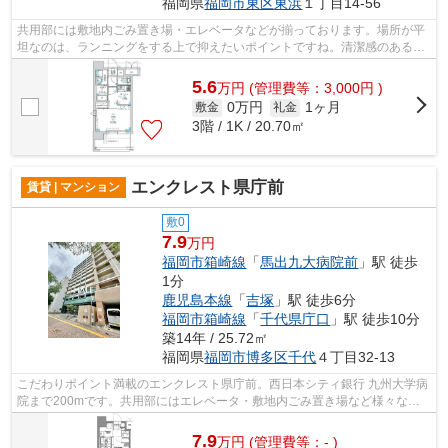
福岡県
福岡市東区
東浜
１丁目14-56
共用部には敷地内ごみ置き場・エレベータなどが揃っております。場所が平
坦なのは、ランニングをする上で抑えたいポイントですね。清潔感のある室
内が魅力的な2020年築の物件となって...
5.6
万
円
(管理費等：3,000円 )
0万円
1ヶ月
敷金
礼金
3階 / 1K / 20.70㎡
エンクレスト県庁前
賃貸 | マンション
敷0
7.9
万円
福岡市箱崎線
「
馬出九大病院前
」駅 徒歩
1分
鹿児島本線
「
吉塚
」駅 徒歩6分
福岡市箱崎線
「
千代県庁口
」駅 徒歩10分
築14年 / 25.72㎡
福岡県
福岡市博多区
千代
４丁目32-13
こだわりポイント満載のエンクレスト県庁前。西日本シティ銀行 九州大学病
院まで200mです。共用部にはエレベータ・敷地内ごみ置き場など様々な設
備やサービスが揃っているので便利です...
7.9
万
円
(管理費等：- )