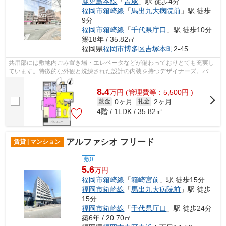
鹿児島本線
「
吉塚
」駅 徒歩4分
福岡市箱崎線
「
馬出九大病院前
」駅 徒歩
9分
福岡市箱崎線
「
千代県庁口
」駅 徒歩10分
築18年 / 35.82㎡
福岡県
福岡市博多区
吉塚本町
2-45
共用部には敷地内ごみ置き場・エレベータなどが備わっておりとても充実し
ています。特徴的な外観と洗練された設計の内装を持つデザイナーズ。バス
停徒歩3分以内なので利便性が高く外出...
8.4
万
円
(管理費等：5,500円 )
0ヶ月
2ヶ月
敷金
礼金
4階 / 1LDK / 35.82㎡
アルファシオ フリード
賃貸 | マンション
敷0
5.6
万円
福岡市箱崎線
「
箱崎宮前
」駅 徒歩15分
福岡市箱崎線
「
馬出九大病院前
」駅 徒歩
15分
福岡市箱崎線
「
千代県庁口
」駅 徒歩24分
築6年 / 20.70㎡