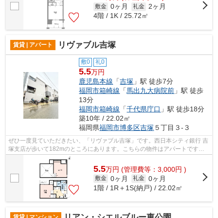
0ヶ月
2ヶ月
敷金
礼金
4階 / 1K / 25.72㎡
リヴァブル吉塚
賃貸 | アパート
敷0
礼0
5.5
万円
鹿児島本線
「
吉塚
」駅 徒歩7分
福岡市箱崎線
「
馬出九大病院前
」駅 徒歩
13分
福岡市箱崎線
「
千代県庁口
」駅 徒歩18分
築10年 / 22.02㎡
福岡県
福岡市博多区
吉塚
５丁目３-３
ぜひ一度見ていただきたい、「リヴァブル吉塚」です。西日本シティ銀行 吉
塚支店が歩いて182mのところにあります。こちらの物件はアパートです。
一階にあるので人の目は気になってしま...
5.5
万
円
(管理費等：3,000円 )
0ヶ月
0ヶ月
敷金
礼金
1階 / 1R＋1S(納戸) / 22.02㎡
リアン・シエルブルー東公園
賃貸 | マンション