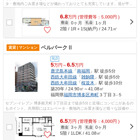
タ・敷地内ごみ置き場などが備わっておりとても充実しています。道が平坦
だと買い物も快適にできますね。こち...
6.8
万
円
(管理費等：5,000円 )
0ヶ月
1ヶ月
敷金
礼金
2階 / 1R＋1S(納戸) / 24.71㎡
ベルパークⅡ
賃貸 | マンション
礼0
5
6.5
万円～
万円
鹿児島本線
「
南福岡
」駅 徒歩5分
西鉄大牟田線
「
雑餉隈
」駅 徒歩5分
西鉄大牟田線
「
桜並木
」駅 徒歩10分
築20年 / 24.90㎡～41.08㎡
福岡県
福岡市博多区
寿町
３丁目３-５
セブン‐イレブン 博多銀天町３丁目店まで徒歩5分と近場にコンビニがあるの
もポイント。共用部にはエレベータ・敷地内ごみ置き場など様々な設備やサ
ービスが揃っているので便利です。ク...
6.5
万
円
(管理費等：4,000円 )
3ヶ月
0ヶ月
敷金
礼金
5階 / 1LDK / 41.08㎡