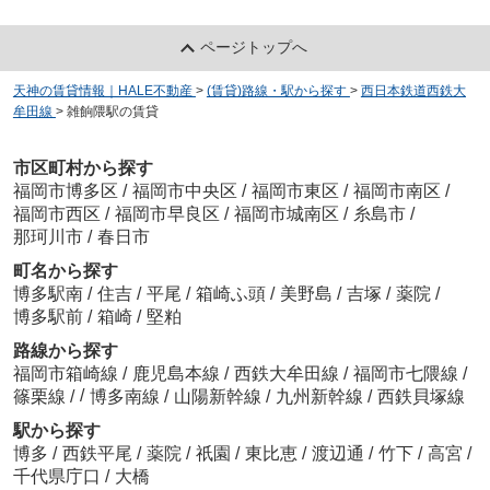
ページトップへ
天神の賃貸情報｜HALE不動産
>
(賃貸)路線・駅から探す
>
西日本鉄道西鉄大
牟田線
>
雑餉隈駅の賃貸
市区町村から探す
福岡市博多区
/
福岡市中央区
/
福岡市東区
/
福岡市南区
/
福岡市西区
/
福岡市早良区
/
福岡市城南区
/
糸島市
/
那珂川市
/
春日市
町名から探す
博多駅南
/
住吉
/
平尾
/
箱崎ふ頭
/
美野島
/
吉塚
/
薬院
/
博多駅前
/
箱崎
/
堅粕
路線から探す
福岡市箱崎線
/
鹿児島本線
/
西鉄大牟田線
/
福岡市七隈線
/
/
篠栗線
/
博多南線
/
山陽新幹線
/
九州新幹線
/
西鉄貝塚線
駅から探す
博多
/
西鉄平尾
/
薬院
/
祇園
/
東比恵
/
渡辺通
/
竹下
/
高宮
/
千代県庁口
/
大橋