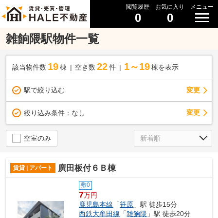
閲覧履歴
お気に入り
メニュー
0
0
雑餉隈駅物件一覧
19
22
1～19
該当物件数
棟
空き数
件
棟を表示
駅で絞り込む
変更
変更
絞り込み条件：
なし
空室のみ
廣田板付６Ｂ棟
賃貸 | アパート
敷0
7
万円
鹿児島本線
「
笹原
」駅 徒歩15分
西鉄大牟田線
「
雑餉隈
」駅 徒歩20分