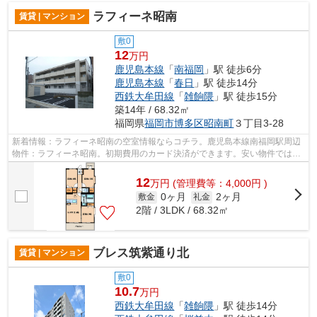
ラフィーネ昭南
賃貸 | マンション
敷0
12
万円
鹿児島本線
「
南福岡
」駅 徒歩6分
鹿児島本線
「
春日
」駅 徒歩14分
西鉄大牟田線
「
雑餉隈
」駅 徒歩15分
築14年 / 68.32㎡
福岡県
福岡市博多区
昭南町
３丁目3-28
新着情報：ラフィーネ昭南の空室情報ならコチラ。鹿児島本線南福岡駅周辺
物件：ラフィーネ昭南。初期費用のカード決済ができます。安い物件ではあ
りませんが、それだけの価値はありま...
12
万
円
(管理費等：4,000円 )
0ヶ月
2ヶ月
敷金
礼金
2階 / 3LDK / 68.32㎡
ブレス筑紫通り北
賃貸 | マンション
敷0
10.7
万円
西鉄大牟田線
「
雑餉隈
」駅 徒歩14分