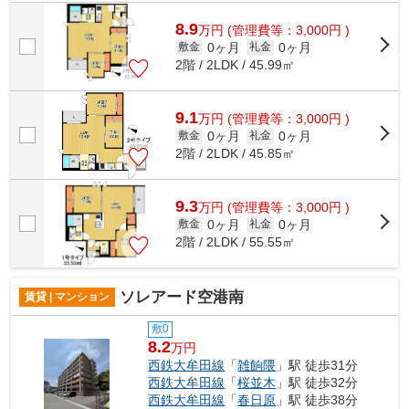
交通の利便性が良いのが魅力です。こち...
8.9
万
円
(管理費等：3,000円 )
0ヶ月
0ヶ月
敷金
礼金
2階 / 2LDK / 45.99㎡
9.1
万
円
(管理費等：3,000円 )
0ヶ月
0ヶ月
敷金
礼金
2階 / 2LDK / 45.85㎡
9.3
万
円
(管理費等：3,000円 )
0ヶ月
0ヶ月
敷金
礼金
2階 / 2LDK / 55.55㎡
ソレアード空港南
賃貸 | マンション
敷0
8.2
万円
西鉄大牟田線
「
雑餉隈
」駅 徒歩31分
西鉄大牟田線
「
桜並木
」駅 徒歩32分
西鉄大牟田線
「
春日原
」駅 徒歩38分