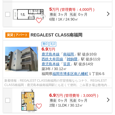
5
万
円
(管理費等：4,000円 )
3ヶ月
0ヶ月
敷金
礼金
6階 / 1K / 24.90㎡
REGALEST CLASS南福岡
賃貸 | アパート
敷0
礼0
6.9
万円
鹿児島本線
「
南福岡
」駅 徒歩10分
西鉄大牟田線
「
雑餉隈
」駅 徒歩11分
鹿児島本線
「
笹原
」駅 徒歩14分
築3年 / 30.12㎡
福岡県
福岡市博多区
南八幡町
１丁目6-5
新着情報：REGALEST CLASS南福岡の空室情報ならコチラ。REGALEST
CLASS南福岡：鹿児島本線南福岡駅にも近くて便利。ごみ置き場は敷地内に
あります。こちらの物件はアパートです。福岡...
6.9
万
円
(管理費等：3,000円 )
0ヶ月
0ヶ月
敷金
礼金
2階 / 1LDK / 30.12㎡