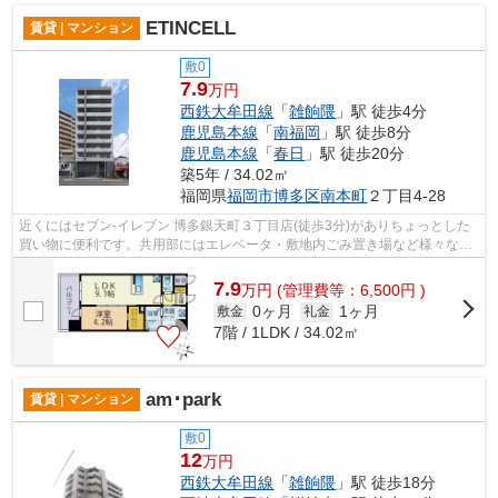
ETINCELL
賃貸 | マンション
敷0
7.9
万円
西鉄大牟田線
「
雑餉隈
」駅 徒歩4分
鹿児島本線
「
南福岡
」駅 徒歩8分
鹿児島本線
「
春日
」駅 徒歩20分
築5年 / 34.02㎡
福岡県
福岡市博多区
南本町
２丁目4-28
近くにはセブン‐イレブン 博多銀天町３丁目店(徒歩3分)がありちょっとした
買い物に便利です。共用部にはエレベータ・敷地内ごみ置き場など様々な設
備やサービスが揃っているので便利で...
7.9
万
円
(管理費等：6,500円 )
0ヶ月
1ヶ月
敷金
礼金
7階 / 1LDK / 34.02㎡
am･park
賃貸 | マンション
敷0
12
万円
西鉄大牟田線
「
雑餉隈
」駅 徒歩18分