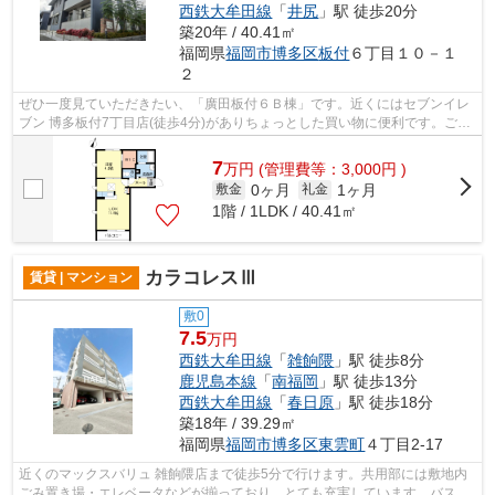
西鉄大牟田線
「
井尻
」駅 徒歩20分
築20年 / 40.41㎡
福岡県
福岡市博多区
板付
６丁目１０－１
２
ぜひ一度見ていただきたい、「廣田板付６Ｂ棟」です。近くにはセブンイレ
ブン 博多板付7丁目店(徒歩4分)がありちょっとした買い物に便利です。ごみ
捨ての煩わしさを軽減するのが、敷地...
7
万
円
(管理費等：3,000円 )
0ヶ月
1ヶ月
敷金
礼金
1階 / 1LDK / 40.41㎡
カラコレスⅢ
賃貸 | マンション
敷0
7.5
万円
西鉄大牟田線
「
雑餉隈
」駅 徒歩8分
鹿児島本線
「
南福岡
」駅 徒歩13分
西鉄大牟田線
「
春日原
」駅 徒歩18分
築18年 / 39.29㎡
福岡県
福岡市博多区
東雲町
４丁目2-17
近くのマックスバリュ 雑餉隈店まで徒歩5分で行けます。共用部には敷地内
ごみ置き場・エレベータなどが揃っており、とても充実しています。バス停