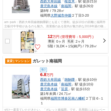
西鉄大牟田線
「
桜並木
」駅 徒歩21分
鹿児島本線
「
南福岡
」駅 徒歩26分
築8年 / 79.28㎡
福岡県
大野城市
仲畑
２丁目3-20
am･park：西鉄大牟田線雑餉隈駅にも近くて便利。徒歩10分の距離に福岡市
立板付中学校があるのも魅力。清潔感のある室内が魅力的な2018年築の物件
となっており、一押しです。賃料は高い...
12
万
円
(管理費等：5,000円 )
0ヶ月
2ヶ月
敷金
礼金
5階 / 3LDK＋1S(納戸) / 79.28㎡
ガレット南福岡
賃貸 | マンション
敷0
6.8
万円
西鉄大牟田線
「
雑餉隈
」駅 徒歩10分
鹿児島本線
「
南福岡
」駅 徒歩10分
鹿児島本線
「
笹原
」駅 徒歩15分
築1年未満 / 24.71㎡
福岡県
福岡市博多区
南八幡町
２丁目６-１
１
ぜひ一度見ていただきたい、「ガレット南福岡」です。共用部にはエレベー