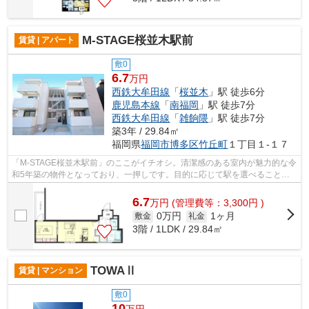
M-STAGE桜並木駅前
賃貸 | アパート
敷0
6.7
万円
西鉄大牟田線
「
桜並木
」駅 徒歩6分
鹿児島本線
「
南福岡
」駅 徒歩7分
西鉄大牟田線
「
雑餉隈
」駅 徒歩7分
築3年 / 29.84㎡
福岡県
福岡市博多区
竹丘町
１丁目１-１７
「M-STAGE桜並木駅前」のここがイチオシ。清潔感のある室内が魅力的な令
和5年築の物件となっており、一押しです。目的に応じて駅を選べること
が、2駅利用できるこの物件のメリットです...
6.7
万
円
(管理費等：3,300円 )
0万円
1ヶ月
敷金
礼金
3階 / 1LDK / 29.84㎡
TOWAⅡ
賃貸 | マンション
敷0
10