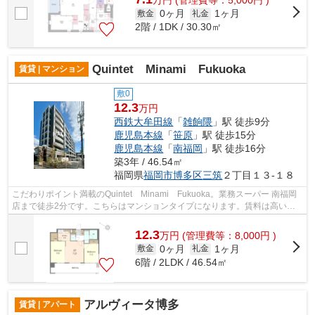
万
円
(管理費等：5,000円 )
0ヶ月
1ヶ月
敷金
礼金
2階 / 1DK / 30.30㎡
Quintet Minami Fukuoka
賃貸 | マンション
敷0
12.3
万円
西鉄大牟田線
「
雑餉隈
」駅 徒歩9分
鹿児島本線
「
笹原
」駅 徒歩15分
鹿児島本線
「
南福岡
」駅 徒歩16分
築3年 / 46.54㎡
福岡県
福岡市博多区
三筑
２丁目１３-１８
こだわりポイント満載のQuintet Minami Fukuoka。業務スーパー 南福岡
店まで徒歩2分です。こちらはマンションタイプになります。賃料は高いで
すが、その分設備は充実しています。福...
12.3
万
円
(管理費等：8,000円 )
0ヶ月
1ヶ月
敷金
礼金
6階 / 2LDK / 46.54㎡
アルヴィータ博多
賃貸 | アパート