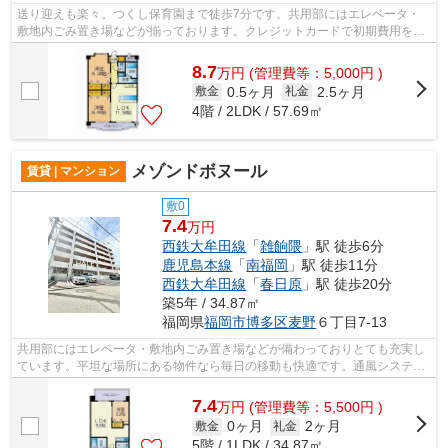
送り迎えも楽々。つくし保育園まで徒歩7分です。共用部にはエレベータ・
敷地内ごみ置き場などが揃っております。クレジットカードで初期費用をお
支払いいただける物件です。行き先や用...
8.7
万
円
(管理費等：5,000円 )
0.5ヶ月
2.5ヶ月
敷金
礼金
4階 / 2LDK / 57.69㎡
メゾンドボヌール
賃貸 | マンション
敷0
7.4
万円
西鉄大牟田線
「
雑餉隈
」駅 徒歩6分
鹿児島本線
「
南福岡
」駅 徒歩11分
西鉄大牟田線
「
春日原
」駅 徒歩20分
築5年 / 34.87㎡
福岡県
福岡市博多区
麦野
６丁目7-13
共用部にはエレベータ・敷地内ごみ置き場などが備わっておりとても充実し
ています。平坦な場所にある物件なら毎日の移動も快適です。通風システム
が整った換気がしやすい物件です。こ...
7.4
万
円
(管理費等：5,500円 )
0ヶ月
2ヶ月
敷金
礼金
5階 / 1LDK / 34.87㎡