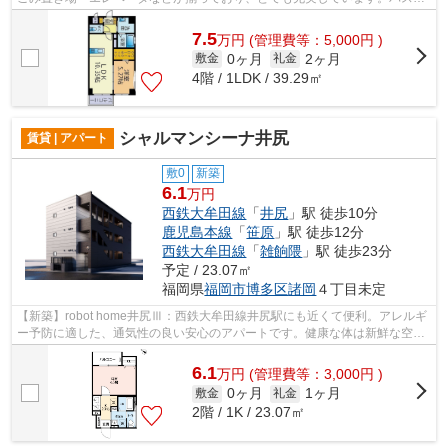
まで徒歩3分以内なので楽に駅まで移動...
7.5
万
円
(管理費等：5,000円 )
0ヶ月
2ヶ月
敷金
礼金
4階 / 1LDK / 39.29㎡
シャルマンシーナ井尻
賃貸 | アパート
敷0
新築
6.1
万円
西鉄大牟田線
「
井尻
」駅 徒歩10分
鹿児島本線
「
笹原
」駅 徒歩12分
西鉄大牟田線
「
雑餉隈
」駅 徒歩23分
予定 / 23.07㎡
福岡県
福岡市博多区
諸岡
４丁目未定
【新築】robot home井尻Ⅲ：西鉄大牟田線井尻駅にも近くて便利。アレルギ
ー予防に適した、通気性の良い安心のアパートです。健康な体は新鮮な空気
を吸うところから。忙しい朝に遠くまで...
6.1
万
円
(管理費等：3,000円 )
0ヶ月
1ヶ月
敷金
礼金
2階 / 1K / 23.07㎡