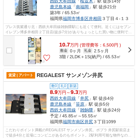
西鉄大牟田線
「
桜並木
」駅 徒歩14分
鹿児島本線
「
南福岡
」駅 徒歩21分
築3年 / 65.53㎡
福岡県
福岡市博多区
井相田
３丁目４-１３
ブレス筑紫通り北：西鉄大牟田線雑餉隈駅にも近くて便利。近くにはセブン
イレブン博多井相田２丁目店(徒歩7分)がありちょっとした買い物に便利で
す。共用部にはエレベータ・敷地内ごみ...
10.7
万
円
(管理費等：6,500円 )
0ヶ月
2.5ヶ月
敷金
礼金
3階 / 2LDK＋1S(納戸) / 65.53㎡
REGALEST サンメゾン井尻
賃貸 | アパート
敷0
礼0
新築
8.9
9.3
万円～
万円
西鉄大牟田線
「
井尻
」駅 徒歩4分
鹿児島本線
「
笹原
」駅 徒歩5分
西鉄大牟田線
「
雑餉隈
」駅 徒歩24分
予定 / 45.85㎡～55.55㎡
福岡県
福岡市南区
井尻
３丁目1099
こだわりポイント満載のREGALEST サンメゾン井尻。ポプラ 井尻駅前店ま
で徒歩4分と近場にコンビニがあるのもポイント。2駅利用可能な物件なので