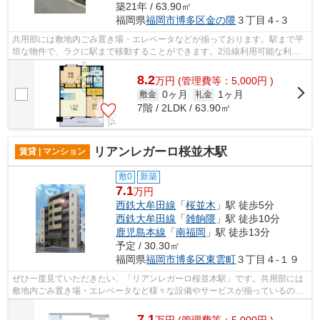
築21年 / 63.90㎡
福岡県
福岡市博多区
金の隈
３丁目４-３
共用部には敷地内ごみ置き場・エレベータなどが揃っております。駅まで平
坦な物件で、ラクに駅まで移動することができます。2沿線利用可能な利便
性の高いマンションです。造りとデザイ...
8.2
万
円
(管理費等：5,000円 )
0ヶ月
1ヶ月
敷金
礼金
7階 / 2LDK / 63.90㎡
リアンレガーロ桜並木駅
賃貸 | マンション
敷0
新築
7.1
万円
西鉄大牟田線
「
桜並木
」駅 徒歩5分
西鉄大牟田線
「
雑餉隈
」駅 徒歩10分
鹿児島本線
「
南福岡
」駅 徒歩13分
予定 / 30.30㎡
福岡県
福岡市博多区
東雲町
３丁目４-１９
ぜひ一度見ていただきたい、「リアンレガーロ桜並木駅」です。共用部には
敷地内ごみ置き場・エレベータなど様々な設備やサービスが揃っているので
便利です。平坦な場所にあるマンショ...
7.1