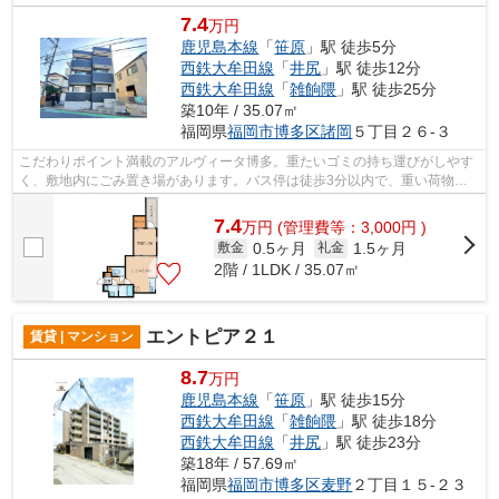
7.4
万円
鹿児島本線
「
笹原
」駅 徒歩5分
西鉄大牟田線
「
井尻
」駅 徒歩12分
西鉄大牟田線
「
雑餉隈
」駅 徒歩25分
築10年 / 35.07㎡
福岡県
福岡市博多区
諸岡
５丁目２６-３
こだわりポイント満載のアルヴィータ博多。重たいゴミの持ち運びがしやす
く、敷地内にごみ置き場があります。バス停は徒歩3分以内で、重い荷物が
あっても安心です。道が平坦だと買い物...
7.4
万
円
(管理費等：3,000円 )
0.5ヶ月
1.5ヶ月
敷金
礼金
2階 / 1LDK / 35.07㎡
エントピア２１
賃貸 | マンション
8.7
万円
鹿児島本線
「
笹原
」駅 徒歩15分
西鉄大牟田線
「
雑餉隈
」駅 徒歩18分
西鉄大牟田線
「
井尻
」駅 徒歩23分
築18年 / 57.69㎡
福岡県
福岡市博多区
麦野
２丁目１５-２３