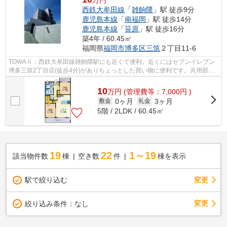
万円
西鉄大牟田線
「
雑餉隈
」駅 徒歩9分
鹿児島本線
「
南福岡
」駅 徒歩14分
鹿児島本線
「
笹原
」駅 徒歩16分
築4年 / 60.45㎡
福岡県
福岡市博多区
三筑
２丁目11-6
TOWAⅡ：西鉄大牟田線雑餉隈駅にも近くて便利。近くにはセブンイレブン
博多三筑2丁目店(徒歩4分)がありちょっとした買い物に便利です。共用部に
は敷地内ごみ置き場・エレベータなどが...
10
万
円
(管理費等：7,000円 )
0ヶ月
3ヶ月
敷金
礼金
5階 / 2LDK / 60.45㎡
19
22
1～19
該当物件数
棟
空き数
件
棟を表示
駅で絞り込む
変更
変更
絞り込み条件：
なし