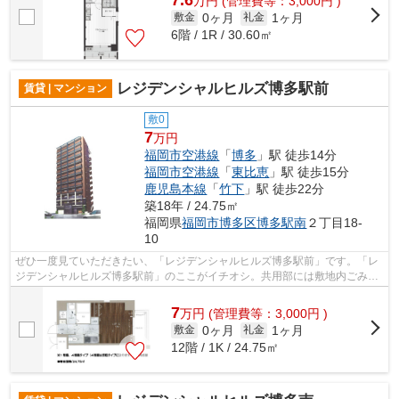
万
円
(管理費等：3,000円 )
0ヶ月
1ヶ月
敷金
礼金
6階 / 1R / 30.60㎡
レジデンシャルヒルズ博多駅前
賃貸 | マンション
敷0
7
万円
福岡市空港線
「
博多
」駅 徒歩14分
福岡市空港線
「
東比恵
」駅 徒歩15分
鹿児島本線
「
竹下
」駅 徒歩22分
築18年 / 24.75㎡
福岡県
福岡市博多区
博多駅南
２丁目18-
10
ぜひ一度見ていただきたい、「レジデンシャルヒルズ博多駅前」です。「レ
ジデンシャルヒルズ博多駅前」のここがイチオシ。共用部には敷地内ごみ置
き場・エレベータなどが揃っておりま...
7
万
円
(管理費等：3,000円 )
0ヶ月
1ヶ月
敷金
礼金
12階 / 1K / 24.75㎡