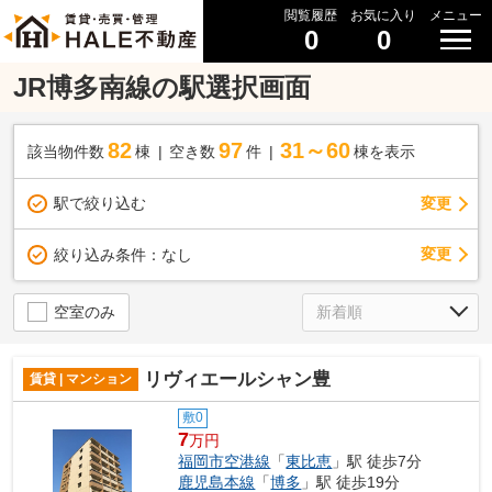
閲覧履歴
お気に入り
メニュー
0
0
JR博多南線の駅選択画面
82
97
31～60
該当物件数
棟
空き数
件
棟を表示
駅で絞り込む
変更
変更
絞り込み条件：
なし
空室のみ
リヴィエールシャン豊
賃貸 | マンション
敷0
7
万円
福岡市空港線
「
東比恵
」駅 徒歩7分
鹿児島本線
「
博多
」駅 徒歩19分