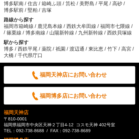
博多駅南
/
住吉
/
箱崎ふ頭
/
筥松
/
美野島
/
平尾
/
高砂
/
博多駅前
/
堅粕
/
吉塚
路線から探す
福岡市箱崎線
/
鹿児島本線
/
西鉄大牟田線
/
福岡市七隈線
/
/
篠栗線
/
博多南線
/
山陽新幹線
/
九州新幹線
/
西鉄貝塚線
駅から探す
博多
/
西鉄平尾
/
薬院
/
祇園
/
渡辺通
/
東比恵
/
竹下
/
高宮
/
大橋
/
千代県庁口
福岡天神店にお問い合わせ
福岡博多店にお問い合わせ
福岡天神店
〒810-0001
福岡県福岡市中央区天神２丁目4-12 コスモ天神 402号室
TEL：092-738-8688 / FAX：092-738-8689