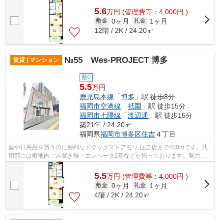
5.6
万
円
(管理費等：4,000円 )
0ヶ月
1ヶ月
敷金
礼金
12階 / 2K / 24.20㎡
№55 Wes-PROJECT 博多
賃貸 | マンション
敷0
5.5
万円
鹿児島本線
「
博多
」駅 徒歩8分
福岡市空港線
「
祇園
」駅 徒歩15分
福岡市七隈線
「
渡辺通
」駅 徒歩15分
築21年 / 24.20㎡
福岡県
福岡市博多区
住吉
４丁目
薬や日用品を買うのに便利なドラッグストアモリ 住吉店まで400mです。共
用部には敷地内ごみ置き場・エレベータ2基などが揃っております。魅力的
な駅近の物件で、駅まで徒歩8分です。防...
5.5
万
円
(管理費等：4,000円 )
0ヶ月
1ヶ月
敷金
礼金
4階 / 2K / 24.20㎡