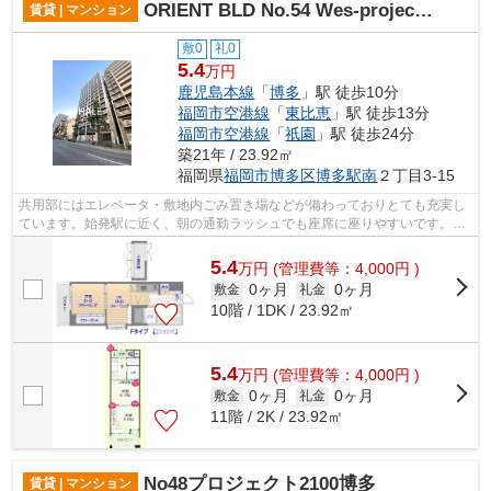
ORIENT BLD No.54 Wes-project 博多駅南
賃貸 | マンション
敷0
礼0
5.4
万円
鹿児島本線
「
博多
」駅 徒歩10分
福岡市空港線
「
東比恵
」駅 徒歩13分
福岡市空港線
「
祇園
」駅 徒歩24分
築21年 / 23.92㎡
福岡県
福岡市博多区
博多駅南
２丁目3-15
共用部にはエレベータ・敷地内ごみ置き場などが備わっておりとても充実し
ています。始発駅に近く、朝の通勤ラッシュでも座席に座りやすいです。バ
ス停から徒歩3分圏内なので、雨の日の...
5.4
万
円
(管理費等：4,000円 )
0ヶ月
0ヶ月
敷金
礼金
10階 / 1DK / 23.92㎡
5.4
万
円
(管理費等：4,000円 )
0ヶ月
0ヶ月
敷金
礼金
11階 / 2K / 23.92㎡
No48プロジェクト2100博多
賃貸 | マンション