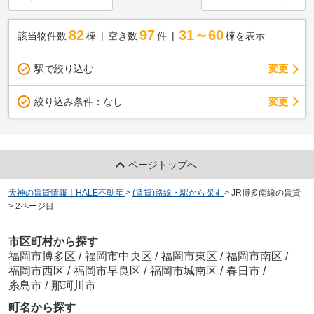
82
97
31～60
該当物件数
棟
空き数
件
棟を表示
駅で絞り込む
変更
変更
絞り込み条件：
なし
ページトップへ
天神の賃貸情報｜HALE不動産
>
(賃貸)路線・駅から探す
>
JR博多南線の賃貸
>
2ページ目
市区町村から探す
福岡市博多区
/
福岡市中央区
/
福岡市東区
/
福岡市南区
/
福岡市西区
/
福岡市早良区
/
福岡市城南区
/
春日市
/
糸島市
/
那珂川市
町名から探す