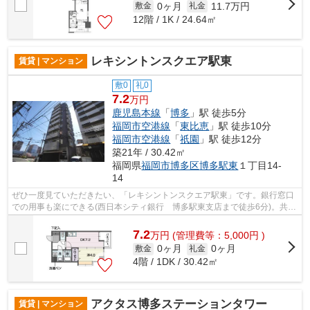
0ヶ月
11.7万円
敷金
礼金
12階 / 1K / 24.64㎡
レキシントンスクエア駅東
賃貸 | マンション
敷0
礼0
7.2
万円
鹿児島本線
「
博多
」駅 徒歩5分
福岡市空港線
「
東比恵
」駅 徒歩10分
福岡市空港線
「
祇園
」駅 徒歩12分
築21年 / 30.42㎡
福岡県
福岡市博多区
博多駅東
１丁目14-
14
ぜひ一度見ていただきたい、「レキシントンスクエア駅東」です。銀行窓口
での用事も楽にできる(西日本シティ銀行 博多駅東支店まで徒歩6分)。共用
部にはエレベータ・敷地内ごみ置き場...
7.2
万
円
(管理費等：5,000円 )
0ヶ月
0ヶ月
敷金
礼金
4階 / 1DK / 30.42㎡
アクタス博多ステーションタワー
賃貸 | マンション