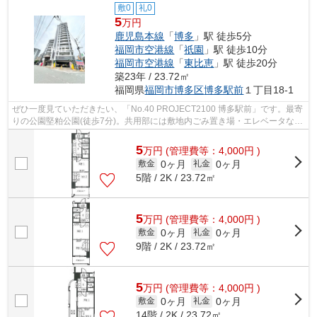
敷0
礼0
5
万円
鹿児島本線
「
博多
」駅 徒歩5分
福岡市空港線
「
祇園
」駅 徒歩10分
福岡市空港線
「
東比恵
」駅 徒歩20分
築23年 / 23.72㎡
福岡県
福岡市博多区
博多駅前
１丁目18-1
ぜひ一度見ていただきたい、「No.40 PROJECT2100 博多駅前」です。最寄
りの公園堅粕公園(徒歩7分)。共用部には敷地内ごみ置き場・エレベータなど
が揃っております。こちらは初期費用を...
5
万
円
(管理費等：4,000円 )
0ヶ月
0ヶ月
敷金
礼金
5階 / 2K / 23.72㎡
5
万
円
(管理費等：4,000円 )
0ヶ月
0ヶ月
敷金
礼金
9階 / 2K / 23.72㎡
5
万
円
(管理費等：4,000円 )
0ヶ月
0ヶ月
敷金
礼金
14階 / 2K / 23.72㎡