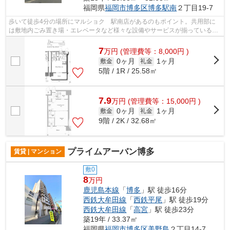
福岡県
福岡市博多区
博多駅南
２丁目19-7
歩いて徒歩4分の場所にマルショク 駅南店があるのもポイント。共用部に
は敷地内ごみ置き場・エレベータなど様々な設備やサービスが揃っているの
で便利です。3駅利用可能なので、用途...
7
万
円
(管理費等：8,000円 )
0ヶ月
1ヶ月
敷金
礼金
5階 / 1R / 25.58㎡
7.9
万
円
(管理費等：15,000円 )
0ヶ月
1ヶ月
敷金
礼金
9階 / 2K / 32.68㎡
プライムアーバン博多
賃貸 | マンション
敷0
8
万円
鹿児島本線
「
博多
」駅 徒歩16分
西鉄大牟田線
「
西鉄平尾
」駅 徒歩19分
西鉄大牟田線
「
高宮
」駅 徒歩23分
築19年 / 33.37㎡
福岡県
福岡市博多区
美野島
２丁目14-7