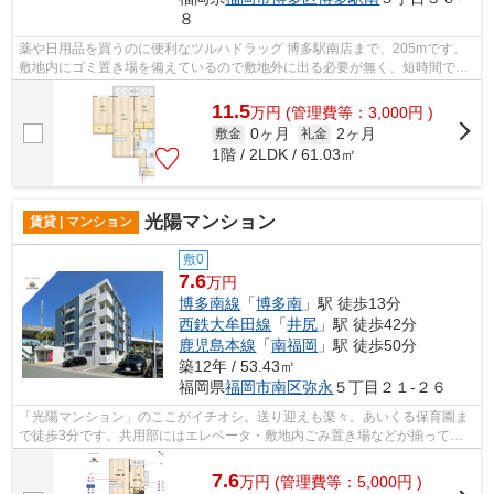
８
薬や日用品を買うのに便利なツルハドラッグ 博多駅南店まで、205mです。
敷地内にゴミ置き場を備えているので敷地外に出る必要が無く、短時間でサ
ッとゴミ出しを終えられます。こちらは...
11.5
万
円
(管理費等：3,000円 )
0ヶ月
2ヶ月
敷金
礼金
1階 / 2LDK / 61.03㎡
光陽マンション
賃貸 | マンション
敷0
7.6
万円
博多南線
「
博多南
」駅 徒歩13分
西鉄大牟田線
「
井尻
」駅 徒歩42分
鹿児島本線
「
南福岡
」駅 徒歩50分
築12年 / 53.43㎡
福岡県
福岡市南区
弥永
５丁目２１-２６
「光陽マンション」のここがイチオシ。送り迎えも楽々。あいくる保育園ま
で徒歩3分です。共用部にはエレベータ・敷地内ごみ置き場などが揃ってお
り、とても充実しています。物件は通風...
7.6
万
円
(管理費等：5,000円 )