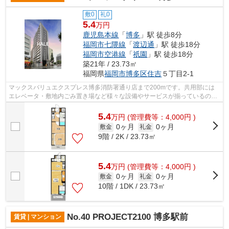
敷0
礼0
5.4
万円
鹿児島本線
「
博多
」駅 徒歩8分
福岡市七隈線
「
渡辺通
」駅 徒歩18分
福岡市空港線
「
祇園
」駅 徒歩18分
築21年 / 23.73㎡
福岡県
福岡市博多区
住吉
５丁目2-1
マックスバリュエクスプレス博多消防署通り店まで200mです。共用部には
エレベータ・敷地内ごみ置き場など様々な設備やサービスが揃っているので
便利です。造りとデザインに関して、自...
5.4
万
円
(管理費等：4,000円 )
0ヶ月
0ヶ月
敷金
礼金
9階 / 2K / 23.73㎡
5.4
万
円
(管理費等：4,000円 )
0ヶ月
0ヶ月
敷金
礼金
10階 / 1DK / 23.73㎡
No.40 PROJECT2100 博多駅前
賃貸 | マンション