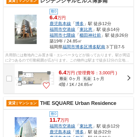
レジデンシャルヒルズ博多南
賃貸 | マンション
敷0
6.4
万円
鹿児島本線
「
博多
」駅 徒歩12分
福岡市空港線
「
東比恵
」駅 徒歩14分
福岡市七隈線
「
櫛田神社前
」駅 徒歩26分
築19年 / 24.85㎡
福岡県
福岡市博多区
博多駅南
３丁目7-5
共用部には敷地内ごみ置き場・エレベータなどが揃っております。駅が周辺
に2つあるので行動範囲が広がります。この物件は駅まで徒歩12分の立地で
す。始発駅が近くにある物件です。こち...
6.4
万
円
(管理費等：3,000円 )
0ヶ月
1ヶ月
敷金
礼金
4階 / 1K / 24.85㎡
THE SQUARE Urban Residence
賃貸 | マンション
敷0
11.7
万円
福岡市空港線
「
東比恵
」駅 徒歩12分
鹿児島本線
「
博多
」駅 徒歩22分