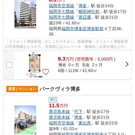
福岡市空港線
「
博多
」駅 徒歩14分
福岡市七隈線
「
櫛田神社前
」駅 徒歩17分
福岡市七隈線
「
渡辺通
」駅 徒歩21分
築23年 / 41.60㎡
福岡県
福岡市博多区
博多駅前
４丁目36-
36
「クリエート博多駅前」のここがイチオシ。新着情報：クリエート博多駅前
の空室情報ならコチラ。共用部にはエレベータ・敷地内ごみ置き場などが揃
っております。デザイナーズ物件は独...
8.3
万
円
(管理費等：5,000円 )
0ヶ月
2ヶ月
敷金
礼金
6階 / 1LDK / 41.60㎡
パークヴィラ博多
賃貸 | マンション
敷0
11.5
万円
鹿児島本線
「
竹下
」駅 徒歩17分
鹿児島本線
「
博多
」駅 徒歩21分
福岡市空港線
「
東比恵
」駅 徒歩22分
築9年 / 61.03㎡
福岡県
福岡市博多区
博多駅南
５丁目３０-