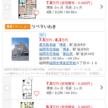
7.8
万
円
(管理費等：5,000円 )
0ヶ月
2ヶ月
敷金
礼金
4階 / 2LDK / 60.68㎡
リベラいわき
賃貸 | マンション
敷0
7.5
8.3
万円～
万円
鹿児島本線
「
博多
」駅 徒歩8分
福岡市空港線
「
博多
」駅 徒歩8分
福岡市空港線
「
東比恵
」駅 徒歩14分
築25年 / 42.00㎡～44.10㎡
福岡県
福岡市博多区
堅粕
５丁目６-１６
福岡市博多区近辺での物件情報：大好評のあの物件「リベラいわき」。こち
らの物件からファミリーマート 博多堅粕3丁目店まで242mです。共用部には
エレベータ・敷地内ごみ置き場などが...
7.5
万
円
(管理費等：5,000円 )
0ヶ月
1ヶ月
敷金
礼金
4階 / 1LDK / 44.10㎡
8.3
万
円
(管理費等：5,000円 )