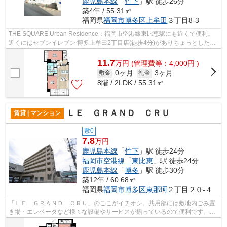
鹿児島本線
「
竹下
」駅 徒歩26分
築4年 / 55.31㎡
福岡県
福岡市博多区
上牟田
３丁目8-3
THE SQUARE Urban Residence：福岡市空港線東比恵駅にも近くて便利。
近くにはセブンイレブン 博多上牟田2丁目店(徒歩4分)がありちょっとした買
い物に便利です。共用部にはエレベータ・...
11.7
万
円
(管理費等：4,000円 )
0ヶ月
3ヶ月
敷金
礼金
8階 / 2LDK / 55.31㎡
ＬＥ ＧＲＡＮＤ ＣＲＵ
賃貸 | マンション
敷0
7.8
万円
鹿児島本線
「
竹下
」駅 徒歩24分
福岡市空港線
「
東比恵
」駅 徒歩24分
鹿児島本線
「
博多
」駅 徒歩30分
築12年 / 60.68㎡
福岡県
福岡市博多区
東那珂
２丁目２０-４
「ＬＥ ＧＲＡＮＤ ＣＲＵ」のここがイチオシ。共用部には敷地内ごみ置
き場・エレベータなど様々な設備やサービスが揃っているので便利です。ク
レジットカードで初期費用をお支払い...