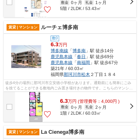
0ヶ月
1ヶ月
敷金
礼金
5階 / 2LDK / 53.43㎡
ルーチェ博多南
賃貸 | マンション
敷0
6.3
万円
博多南線
「
博多南
」駅 徒歩14分
鹿児島本線
「
春日
」駅 徒歩69分
鹿児島本線
「
南福岡
」駅 徒歩67分
築21年 / 60.03㎡
福岡県
那珂川市
松木
２丁目１８４
徒歩4分の場所に那珂川市立安徳小学校があります。通勤前にも簡単にごみ
を捨てることができる敷地内ごみ置き場付きの物件です。こちらのマンショ
ンでは初期費用をカードでお支払いいた...
6.3
万
円
(管理費等：4,000円 )
0ヶ月
2ヶ月
敷金
礼金
1階 / 2LDK / 60.03㎡
La Cienega博多南
賃貸 | マンション