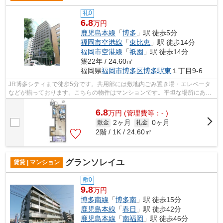
礼0
6.8
万円
鹿児島本線
「
博多
」駅 徒歩5分
福岡市空港線
「
東比恵
」駅 徒歩14分
福岡市空港線
「
祇園
」駅 徒歩14分
築22年 / 24.60㎡
福岡県
福岡市博多区
博多駅東
１丁目9-6
JR博多シティまで徒歩5分です。共用部には敷地内ごみ置き場・エレベータ
などが揃っております。こちらの物件はマンションです。平坦な場所にある
物件なら毎日の移動も快適です。周辺に...
6.8
万
円
(管理費等：- )
2ヶ月
0ヶ月
敷金
礼金
2階 / 1K / 24.60㎡
グランソレイユ
賃貸 | マンション
敷0
9.8
万円
博多南線
「
博多南
」駅 徒歩15分
鹿児島本線
「
春日
」駅 徒歩42分
鹿児島本線
「
南福岡
」駅 徒歩46分