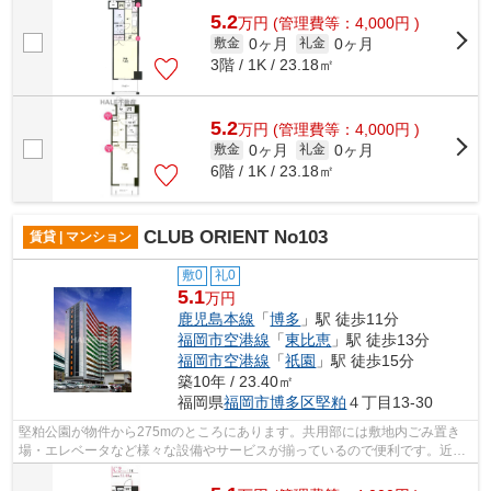
5.2
万
円
(管理費等：4,000円 )
0ヶ月
0ヶ月
敷金
礼金
3階 / 1K / 23.18㎡
5.2
万
円
(管理費等：4,000円 )
0ヶ月
0ヶ月
敷金
礼金
6階 / 1K / 23.18㎡
CLUB ORIENT No103
賃貸 | マンション
敷0
礼0
5.1
万円
鹿児島本線
「
博多
」駅 徒歩11分
福岡市空港線
「
東比恵
」駅 徒歩13分
福岡市空港線
「
祇園
」駅 徒歩15分
築10年 / 23.40㎡
福岡県
福岡市博多区
堅粕
４丁目13-30
堅粕公園が物件から275mのところにあります。共用部には敷地内ごみ置き
場・エレベータなど様々な設備やサービスが揃っているので便利です。近く
に始発駅のあるマンションです。初期費...