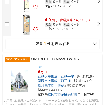
0ヶ月
0ヶ月
敷金
礼金
8階 / 1K / 23.01㎡
4.9
万
円
(管理費等：4,000円 )
0ヶ月
0ヶ月
敷金
礼金
11階 / 1K / 23.01㎡
1
残り
件を表示する
ORIENT BLD No59 TWINS
賃貸 | マンション
敷0
6
万円
西鉄大牟田線
「
西鉄平尾
」駅 徒歩16分
福岡市七隈線
「
渡辺通
」駅 徒歩21分
鹿児島本線
「
博多
」駅 徒歩20分
築33年 / 33.11㎡
福岡県
福岡市博多区
美野島
２丁目23-8
共用部には敷地内ごみ置き場・エレベータなどが備わっておりとても充実し
ています。始発駅に近いので、朝のラッシュ時にも電車に座りやすいです。