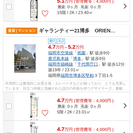
5.1
万
円
(管理費等：4,000円 )
0ヶ月
0ヶ月
敷金
礼金
15階 / 2K / 23.40㎡
ギャランティー21博多 ORIENT BLD No66
賃貸 | マンション
敷0
礼0
4.7
5.2
万円～
万円
福岡市空港線
「
祇園
」駅 徒歩9分
鹿児島本線
「
博多
」駅 徒歩9分
福岡市箱崎線
「
千代県庁口
」駅 徒歩12分
築19年 / 23.01㎡
福岡県
福岡市博多区
堅粕
３丁目1-5
共用部には敷地内ごみ置き場・エレベータなどが揃っており、とても充実し
ています。目立つ外観と洗練された設計の内装を持つデザイナーズ。素敵な
景色が堪能できる、地上15階建ての物...
4.7
万
円
(管理費等：4,000円 )
0ヶ月
0ヶ月
敷金
礼金
5階 / 2K / 23.01㎡
4.7
万
円
(管理費等：4,000円 )