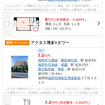
こだわりポイント満載のプライムアーバン博多。歩いて50mの場所に、ミス
ターマックス Select美野島店があります。共用部には敷地内ごみ置き場・
エレベータなどが揃っており、とても充...
8
万
円
(管理費等：3,000円 )
0ヶ月
1ヶ月
敷金
礼金
3階 / 1R / 33.37㎡
アクタス博多Vタワー
賃貸 | マンション
敷0
7.3
万円
福岡市七隈線
「
櫛田神社前
」駅 徒歩9分
福岡市空港線
「
祇園
」駅 徒歩10分
鹿児島本線
「
博多
」駅 徒歩11分
築19年 / 24.64㎡
福岡県
福岡市博多区
博多駅前
３丁目１５-
１０
「アクタス博多Vタワー」のここがイチオシ。こだわりポイント満載のアク
タス博多Vタワー。共用部には敷地内ごみ置き場・エレベータ2基などが揃っ
ております。電車移動の多い方に嬉しい...
7.3
万
円
(管理費等：5,000円 )