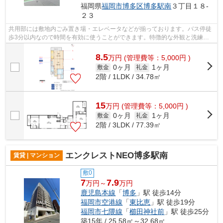
福岡県
福岡市博多区
博多駅南
３丁目１８-
２３
共用部には敷地内ごみ置き場・エレベータなどが揃っております。バス停徒
歩3分以内なので時間を有効に使うことができます。特徴的な外観と洗練さ
れた設計の内装を持つデザイナーズ。こ...
8.5
万
円
(管理費等：5,000円 )
0ヶ月
1ヶ月
敷金
礼金
2階 / 1LDK / 34.78㎡
15
万
円
(管理費等：5,000円 )
0ヶ月
1ヶ月
敷金
礼金
2階 / 3LDK / 77.39㎡
エンクレストNEO博多駅南
賃貸 | マンション
敷0
7
7.9
万円～
万円
鹿児島本線
「
博多
」駅 徒歩14分
福岡市空港線
「
東比恵
」駅 徒歩19分
福岡市七隈線
「
櫛田神社前
」駅 徒歩25分
築15年 / 25.58㎡～32.68㎡