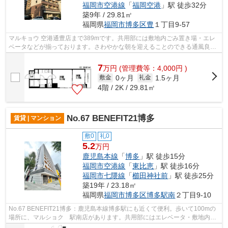
福岡市空港線
「
福岡空港
」駅 徒歩32分
築9年 / 29.81㎡
福岡県
福岡市博多区
豊
１丁目9-57
マルキョウ 空港通豊店まで389mです。共用部には敷地内ごみ置き場・エレ
ベータなどが揃っております。さわやかな朝を迎えることのできる通風良好
な物件。駅まで徒歩7分なので、アクセ...
7
万
円
(管理費等：4,000円 )
0ヶ月
1.5ヶ月
敷金
礼金
4階 / 2K / 29.81㎡
No.67 BENEFIT21博多
賃貸 | マンション
敷0
礼0
5.2
万円
鹿児島本線
「
博多
」駅 徒歩15分
福岡市空港線
「
東比恵
」駅 徒歩16分
福岡市七隈線
「
櫛田神社前
」駅 徒歩25分
築19年 / 23.18㎡
福岡県
福岡市博多区
博多駅南
２丁目9-10
No.67 BENEFIT21博多：鹿児島本線博多駅にも近くて便利。歩いて100mの
場所に、マルショク 駅南店があります。共用部にはエレベータ・敷地内ご
み置き場などが揃っております。こちらの...