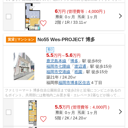
眺望良好な物件で魅力的です。地上12...
6
万
円
(管理費等：4,000円 )
0ヶ月
1ヶ月
敷金
礼金
2階 / 1R / 33.11㎡
No55 Wes-PROJECT 博多
賃貸 | マンション
敷0
5.5
5.6
万円～
万円
鹿児島本線
「
博多
」駅 徒歩8分
福岡市七隈線
「
渡辺通
」駅 徒歩15分
福岡市空港線
「
祇園
」駅 徒歩15分
築21年 / 24.20㎡
福岡県
福岡市博多区
住吉
４丁目
ファミリーマート 博多住吉公園前店まで徒歩2分と近場にコンビニがあるの
もポイント。共用部には敷地内ごみ置き場・エレベータ2基などが揃ってお
ります。始発駅近くだと朝の混雑する時...
5.5
万
円
(管理費等：4,000円 )
0ヶ月
1ヶ月
敷金
礼金
5階 / 2K / 24.20㎡