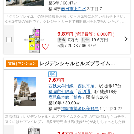
築6年 / 66.47㎡
福岡県
春日市
上白水
３丁目７
「グランソレイユ」の物件情報をお探しならお気軽にお問い合わせ下さい。
令和2年築の物件です。クレジットカードで初期費用をお支払いいただける
物件です。一階にあるので人の目は気に...
9.8
万
円
(管理費等：6,000円 )
0万円
19.6万円
敷金
礼金
5階 / 2LDK / 66.47㎡
レジデンシャルヒルズプライムスクエア
賃貸 | マンション
敷0
7.6
万円
西鉄大牟田線
「
西鉄平尾
」駅 徒歩17分
福岡市七隈線
「
渡辺通
」駅 徒歩18分
鹿児島本線
「
博多
」駅 徒歩20分
築16年 / 30.60㎡
福岡県
福岡市博多区
美野島
１丁目20-27
新着情報：レジデンシャルヒルズプライムスクエア の空室情報ならコチラ。
近くにはセブンイレブン 博多美野島通り店(徒歩3分)がありちょっとした買い
物に便利です。共用部には敷地内ご...
7.6