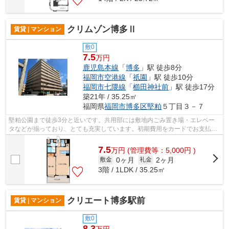
クリムゾン博多Ⅱ
賃貸 | マンション
敷0
7.5
万円
鹿児島本線
「
博多
」駅 徒歩8分
福岡市空港線
「
祇園
」駅 徒歩10分
福岡市七隈線
「
櫛田神社前
」駅 徒歩17分
築21年 / 35.25㎡
福岡県
福岡市博多区
堅粕
５丁目３－７
堅粕公園まで徒歩3分と近いです。共用部には敷地内ごみ置き場・エレベー
タなどが揃っており、とても充実しています。初期費用をカードでお支払い
いただけるので、カードで決済したい方...
7.5
万
円
(管理費等：5,000円 )
0ヶ月
2ヶ月
敷金
礼金
3階 / 1LDK / 35.25㎡
クリエート博多駅前
賃貸 | マンション
敷0
8.3
万円