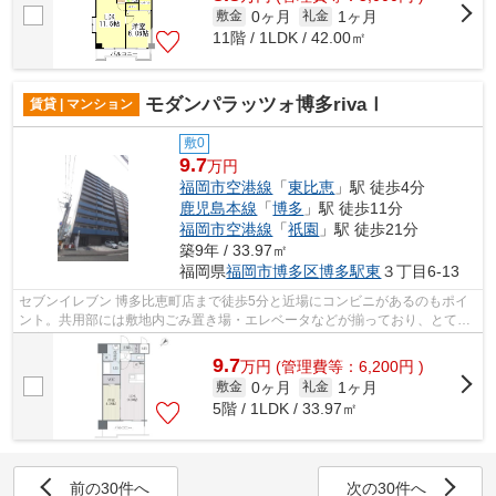
0ヶ月
1ヶ月
敷金
礼金
11階 / 1LDK / 42.00㎡
モダンパラッツォ博多rivaⅠ
賃貸 | マンション
敷0
9.7
万円
福岡市空港線
「
東比恵
」駅 徒歩4分
鹿児島本線
「
博多
」駅 徒歩11分
福岡市空港線
「
祇園
」駅 徒歩21分
築9年 / 33.97㎡
福岡県
福岡市博多区
博多駅東
３丁目6-13
セブンイレブン 博多比恵町店まで徒歩5分と近場にコンビニがあるのもポイ
ント。共用部には敷地内ごみ置き場・エレベータなどが揃っており、とても
充実しています。バス停徒歩3分以内な...
9.7
万
円
(管理費等：6,200円 )
0ヶ月
1ヶ月
敷金
礼金
5階 / 1LDK / 33.97㎡
前の30件へ
次の30件へ