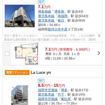
敷0
7.1
万円
博多南線
「
博多南
」駅 徒歩4分
鹿児島本線
「
南福岡
」駅 徒歩54分
鹿児島本線
「
春日
」駅 徒歩56分
築5年 / 34.88㎡
福岡県
那珂川市
中原
３丁目146
ぜひ一度見ていただきたい、「La Cienega博多南」です。こちらの物件、通
風良好な居住環境でどなた様の健康にも良いおすすめの物件です。2駅利用
可能の物件です。道が平坦だと買い物も...
7.1
万
円
(管理費等：5,000円 )
0ヶ月
1ヶ月
敷金
礼金
4階 / 1LDK / 34.88㎡
La Luce yn
賃貸 | マンション
敷0
8.5
15
万円～
万円
福岡市空港線
「
博多
」駅 徒歩17分
鹿児島本線
「
竹下
」駅 徒歩19分
福岡市空港線
「
東比恵
」駅 徒歩20分
築11年 / 34.78㎡～77.39㎡