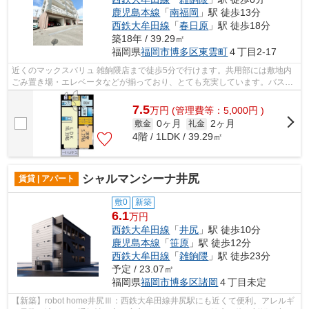
鹿児島本線
「
南福岡
」駅 徒歩13分
西鉄大牟田線
「
春日原
」駅 徒歩18分
築18年 / 39.29㎡
福岡県
福岡市博多区
東雲町
４丁目2-17
近くのマックスバリュ 雑餉隈店まで徒歩5分で行けます。共用部には敷地内
ごみ置き場・エレベータなどが揃っており、とても充実しています。バス停
まで徒歩3分以内なので楽に駅まで移動...
7.5
万
円
(管理費等：5,000円 )
0ヶ月
2ヶ月
敷金
礼金
4階 / 1LDK / 39.29㎡
シャルマンシーナ井尻
賃貸 | アパート
敷0
新築
6.1
万円
西鉄大牟田線
「
井尻
」駅 徒歩10分
鹿児島本線
「
笹原
」駅 徒歩12分
西鉄大牟田線
「
雑餉隈
」駅 徒歩23分
予定 / 23.07㎡
福岡県
福岡市博多区
諸岡
４丁目未定
【新築】robot home井尻Ⅲ：西鉄大牟田線井尻駅にも近くて便利。アレルギ