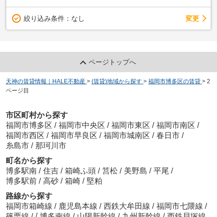
変更
絞り込み条件：
なし
ページトップへ
天神の賃貸情報｜HALE不動産
>
(賃貸)地域から探す
>
福岡市博多区の賃貸
>
2
ページ目
市区町村から探す
福岡市博多区
/
福岡市中央区
/
福岡市東区
/
福岡市南区
/
福岡市西区
/
福岡市早良区
/
福岡市城南区
/
春日市
/
糸島市
/
那珂川市
町名から探す
博多駅南
/
住吉
/
箱崎ふ頭
/
筥松
/
美野島
/
平尾
/
博多駅前
/
高砂
/
箱崎
/
堅粕
路線から探す
福岡市箱崎線
/
鹿児島本線
/
西鉄大牟田線
/
福岡市七隈線
/
/
篠栗線
/
博多南線
/
山陽新幹線
/
九州新幹線
/
西鉄貝塚線