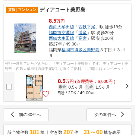
ディアコート美野島
賃貸 | マンション
8.5
万円
西鉄大牟田線
「
西鉄平尾
」駅 徒歩19分
福岡市空港線
「
博多
」駅 徒歩20分
西鉄大牟田線
「
高宮
」駅 徒歩20分
築27年 / 49.00㎡
福岡県
福岡市博多区
美野島
３丁目１３-１
９
ぜひ一度見ていただきたい、「ディアコート美野島」です。ディアコート美
野島：西鉄大牟田線西鉄平尾駅にも近くて便利。共用部にはエレベータ・敷
地内ごみ置き場などが揃っております...
8.5
万
円
(管理費等：6,000円 )
0.5ヶ月
1.5ヶ月
敷金
礼金
5階 / 2DK / 49.00㎡
前の30件へ
次の30件へ
181
207
31～60
該当物件数
棟
空き数
件
棟を表示