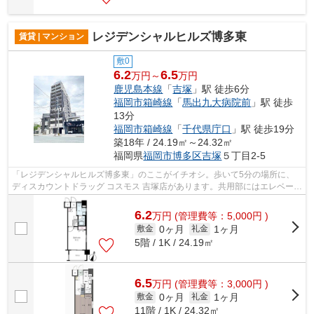
レジデンシャルヒルズ博多東
賃貸 | マンション
敷0
6.2
6.5
万円～
万円
鹿児島本線
「
吉塚
」駅 徒歩6分
福岡市箱崎線
「
馬出九大病院前
」駅 徒歩
13分
福岡市箱崎線
「
千代県庁口
」駅 徒歩19分
築18年 / 24.19㎡～24.32㎡
福岡県
福岡市博多区
吉塚
５丁目2-5
「レジデンシャルヒルズ博多東」のここがイチオシ。歩いて5分の場所に、
ディスカウントドラッグ コスモス 吉塚店があります。共用部にはエレベー
タ・敷地内ごみ置き場など様々な設備や...
6.2
万
円
(管理費等：5,000円 )
0ヶ月
1ヶ月
敷金
礼金
5階 / 1K / 24.19㎡
6.5
万
円
(管理費等：3,000円 )
0ヶ月
1ヶ月
敷金
礼金
11階 / 1K / 24.32㎡