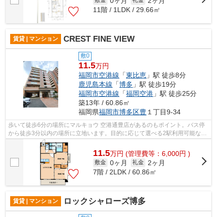
0ヶ月
2ヶ月
敷金
礼金
11階 / 1LDK / 29.66㎡
CREST FINE VIEW
賃貸 | マンション
敷0
11.5
万円
福岡市空港線
「
東比恵
」駅 徒歩8分
鹿児島本線
「
博多
」駅 徒歩19分
福岡市空港線
「
福岡空港
」駅 徒歩25分
築13年 / 60.86㎡
福岡県
福岡市博多区
豊
１丁目9-34
歩いて徒歩6分の場所にマルキョウ 空港通豊店があるのもポイント。バス停
から徒歩3分以内の場所に立地います。目的に応じて選べる2駅利用可能な物
件です。賃料は安くはありませんが、...
11.5
万
円
(管理費等：6,000円 )
0ヶ月
2ヶ月
敷金
礼金
7階 / 2LDK / 60.86㎡
ロックシャローズ博多
賃貸 | マンション