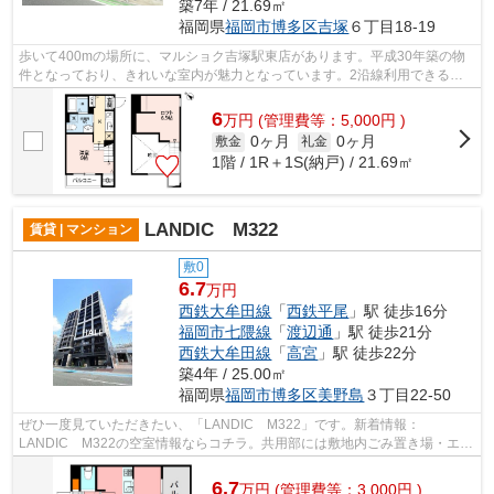
築7年 / 21.69㎡
福岡県
福岡市博多区
吉塚
６丁目18-19
歩いて400mの場所に、マルショク吉塚駅東店があります。平成30年築の物
件となっており、きれいな室内が魅力となっています。2沿線利用できる駅
が近くにある、利便性の高い物件です。一...
6
万
円
(管理費等：5,000円 )
0ヶ月
0ヶ月
敷金
礼金
1階 / 1R＋1S(納戸) / 21.69㎡
LANDIC M322
賃貸 | マンション
敷0
6.7
万円
西鉄大牟田線
「
西鉄平尾
」駅 徒歩16分
福岡市七隈線
「
渡辺通
」駅 徒歩21分
西鉄大牟田線
「
高宮
」駅 徒歩22分
築4年 / 25.00㎡
福岡県
福岡市博多区
美野島
３丁目22-50
ぜひ一度見ていただきたい、「LANDIC M322」です。新着情報：
LANDIC M322の空室情報ならコチラ。共用部には敷地内ごみ置き場・エレ
ベータなど様々な設備やサービスが揃っているので...
6.7
万
円
(管理費等：3,000円 )