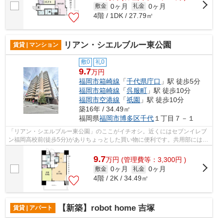
0ヶ月
0ヶ月
敷金
礼金
4階 / 1DK / 27.79㎡
リアン・シエルブルー東公園
賃貸 | マンション
敷0
礼0
9.7
万円
福岡市箱崎線
「
千代県庁口
」駅 徒歩5分
福岡市箱崎線
「
呉服町
」駅 徒歩10分
福岡市空港線
「
祇園
」駅 徒歩10分
築16年 / 34.49㎡
福岡県
福岡市博多区
千代
１丁目７－１
「リアン・シエルブルー東公園」のここがイチオシ。近くにはセブンイレブ
ン福岡高校前(徒歩5分)がありちょっとした買い物に便利です。共用部にはエ
レベータ・敷地内ごみ置き場などが備...
9.7
万
円
(管理費等：3,300円 )
0ヶ月
0ヶ月
敷金
礼金
4階 / 2K / 34.49㎡
【新築】robot home 吉塚
賃貸 | アパート