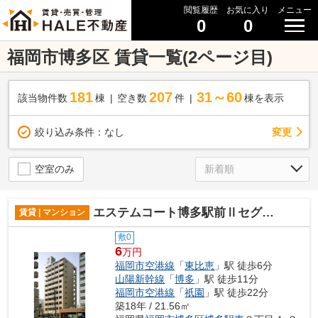
閲覧履歴
お気に入り
メニュー
0
0
福岡市博多区 賃貸一覧(2ページ目)
181
207
31～60
該当物件数
棟
空き数
件
棟を表示
変更
絞り込み条件：
なし
空室のみ
エステムコート博多駅前Ⅱセグティス
賃貸 | マンション
敷0
6
万円
福岡市空港線
「
東比恵
」駅 徒歩6分
山陽新幹線
「
博多
」駅 徒歩11分
福岡市空港線
「
祇園
」駅 徒歩22分
築18年 / 21.56㎡