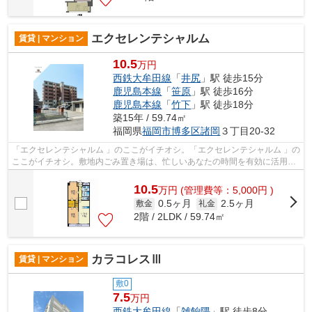
エクセレンテシャルム
賃貸 | マンション
10.5
万円
西鉄大牟田線
「
井尻
」駅 徒歩15分
鹿児島本線
「
笹原
」駅 徒歩16分
鹿児島本線
「
竹下
」駅 徒歩18分
築15年 / 59.74㎡
福岡県
福岡市博多区
諸岡
３丁目20-32
「エクセレンテシャルム 」のここがイチオシ。「エクセレンテシャルム 」の
ここがイチオシ。敷地内ごみ置き場は、忙しいあなたの時間を有効に活用で
きます。細部にもこだわっており...
10.5
万
円
(管理費等：5,000円 )
0.5ヶ月
2.5ヶ月
敷金
礼金
2階 / 2LDK / 59.74㎡
カラコレスⅢ
賃貸 | マンション
敷0
7.5
万円
西鉄大牟田線
「
雑餉隈
」駅 徒歩8分