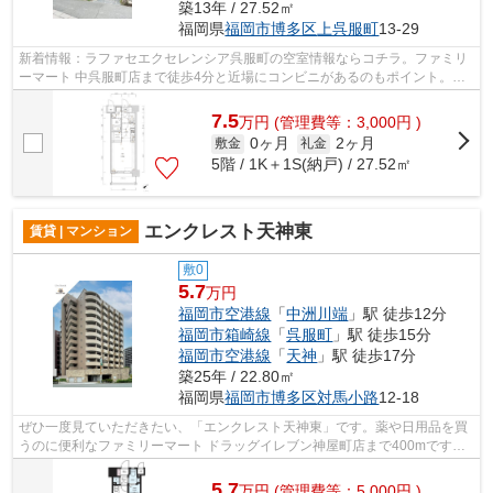
築13年 / 27.52㎡
福岡県
福岡市博多区
上呉服町
13-29
新着情報：ラファセエクセレンシア呉服町の空室情報ならコチラ。ファミリ
ーマート 中呉服町店まで徒歩4分と近場にコンビニがあるのもポイント。共
用部には敷地内ごみ置き場・エレベー...
7.5
万
円
(管理費等：3,000円 )
0ヶ月
2ヶ月
敷金
礼金
5階 / 1K＋1S(納戸) / 27.52㎡
エンクレスト天神東
賃貸 | マンション
敷0
5.7
万円
福岡市空港線
「
中洲川端
」駅 徒歩12分
福岡市箱崎線
「
呉服町
」駅 徒歩15分
福岡市空港線
「
天神
」駅 徒歩17分
築25年 / 22.80㎡
福岡県
福岡市博多区
対馬小路
12-18
ぜひ一度見ていただきたい、「エンクレスト天神東」です。薬や日用品を買
うのに便利なファミリーマート ドラッグイレブン神屋町店まで400mです。
共用部には敷地内ごみ置き場・エレベー...
5.7
万
円
(管理費等：5,000円 )