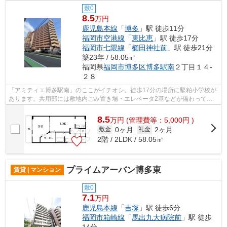
敷0
8.5
万円
鹿児島本線
「
博多
」駅 徒歩11分
福岡市空港線
「
東比恵
」駅 徒歩17分
福岡市七隈線
「
櫛田神社前
」駅 徒歩21分
築23年 / 58.05㎡
福岡県
福岡市博多区
博多駅南
２丁目１４-
２８
「アミティエ博多駅南」のここがイチオシ。徒歩17分の場所に堅粕小学校が
あります。共用部には敷地内ごみ置き場・エレベータ2基などが備わってお
りとても充実しています。徒歩3分以内...
8.5
万
円
(管理費等：5,000円 )
0ヶ月
2ヶ月
敷金
礼金
2階 / 2LDK / 58.05㎡
プライムアーバン博多東
賃貸 | マンション
敷0
7.1
万円
鹿児島本線
「
吉塚
」駅 徒歩6分
福岡市箱崎線
「
馬出九大病院前
」駅 徒歩
14分