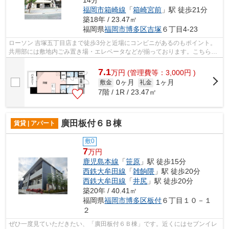
福岡市箱崎線
「
箱崎宮前
」駅 徒歩21分
築18年 / 23.47㎡
福岡県
福岡市博多区
吉塚
６丁目4-23
ローソン 吉塚五丁目店まで徒歩3分と近場にコンビニがあるのもポイント。
共用部には敷地内ごみ置き場・エレベータなどが揃っております。こちらの
物件はマンションです。こちらは初期...
7.1
万
円
(管理費等：3,000円 )
0ヶ月
1ヶ月
敷金
礼金
7階 / 1R / 23.47㎡
廣田板付６Ｂ棟
賃貸 | アパート
敷0
7
万円
鹿児島本線
「
笹原
」駅 徒歩15分
西鉄大牟田線
「
雑餉隈
」駅 徒歩20分
西鉄大牟田線
「
井尻
」駅 徒歩20分
築20年 / 40.41㎡
福岡県
福岡市博多区
板付
６丁目１０－１
２
ぜひ一度見ていただきたい、「廣田板付６Ｂ棟」です。近くにはセブンイレ