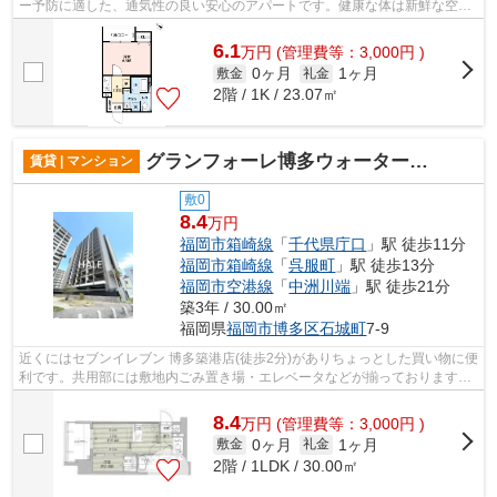
ー予防に適した、通気性の良い安心のアパートです。健康な体は新鮮な空気
を吸うところから。忙しい朝に遠くまで...
6.1
万
円
(管理費等：3,000円 )
0ヶ月
1ヶ月
敷金
礼金
2階 / 1K / 23.07㎡
グランフォーレ博多ウォーターフロント
賃貸 | マンション
敷0
8.4
万円
福岡市箱崎線
「
千代県庁口
」駅 徒歩11分
福岡市箱崎線
「
呉服町
」駅 徒歩13分
福岡市空港線
「
中洲川端
」駅 徒歩21分
築3年 / 30.00㎡
福岡県
福岡市博多区
石城町
7-9
近くにはセブンイレブン 博多築港店(徒歩2分)がありちょっとした買い物に便
利です。共用部には敷地内ごみ置き場・エレベータなどが揃っております。
この物件は内観も綺麗で設備も充実...
8.4
万
円
(管理費等：3,000円 )
0ヶ月
1ヶ月
敷金
礼金
2階 / 1LDK / 30.00㎡