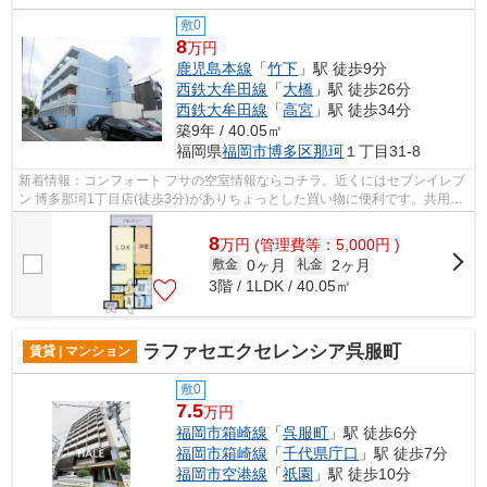
敷0
8
万円
鹿児島本線
「
竹下
」駅 徒歩9分
西鉄大牟田線
「
大橋
」駅 徒歩26分
西鉄大牟田線
「
高宮
」駅 徒歩34分
築9年 / 40.05㎡
福岡県
福岡市博多区
那珂
１丁目31-8
新着情報：コンフォート フサの空室情報ならコチラ。近くにはセブンイレブ
ン 博多那珂1丁目店(徒歩3分)がありちょっとした買い物に便利です。共用部
にはエレベータ・敷地内ごみ置き場...
8
万
円
(管理費等：5,000円 )
0ヶ月
2ヶ月
敷金
礼金
3階 / 1LDK / 40.05㎡
ラファセエクセレンシア呉服町
賃貸 | マンション
敷0
7.5
万円
福岡市箱崎線
「
呉服町
」駅 徒歩6分
福岡市箱崎線
「
千代県庁口
」駅 徒歩7分
福岡市空港線
「
祇園
」駅 徒歩10分