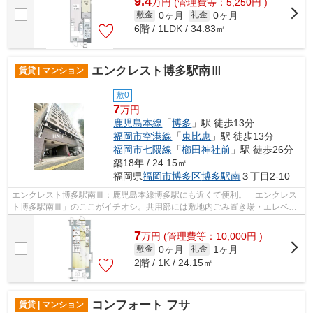
9.4
万
円
(管理費等：5,250円 )
0ヶ月
0ヶ月
敷金
礼金
6階 / 1LDK / 34.83㎡
エンクレスト博多駅南Ⅲ
賃貸 | マンション
敷0
7
万円
鹿児島本線
「
博多
」駅 徒歩13分
福岡市空港線
「
東比恵
」駅 徒歩13分
福岡市七隈線
「
櫛田神社前
」駅 徒歩26分
築18年 / 24.15㎡
福岡県
福岡市博多区
博多駅南
３丁目2-10
エンクレスト博多駅南Ⅲ：鹿児島本線博多駅にも近くて便利。「エンクレス
ト博多駅南Ⅲ」のここがイチオシ。共用部には敷地内ごみ置き場・エレベー
タなど様々な設備やサービスが揃ってい...
7
万
円
(管理費等：10,000円 )
0ヶ月
1ヶ月
敷金
礼金
2階 / 1K / 24.15㎡
コンフォート フサ
賃貸 | マンション