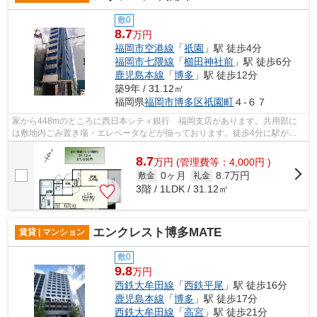
敷0
8.7
万円
福岡市空港線
「
祇園
」駅 徒歩4分
福岡市七隈線
「
櫛田神社前
」駅 徒歩6分
鹿児島本線
「
博多
」駅 徒歩12分
築9年 / 31.12㎡
福岡県
福岡市博多区
祇園町
４-６７
家から448mのところに西日本シティ銀行 福岡支店があります。共用部に
は敷地内ごみ置き場・エレベータなどが揃っております。徒歩4分に駅があ
る物件です。良好な眺望で癒されてみませ...
8.7
万
円
(管理費等：4,000円 )
0ヶ月
8.7万円
敷金
礼金
3階 / 1LDK / 31.12㎡
エンクレスト博多MATE
賃貸 | マンション
敷0
9.8
万円
西鉄大牟田線
「
西鉄平尾
」駅 徒歩16分
鹿児島本線
「
博多
」駅 徒歩17分
西鉄大牟田線
「
高宮
」駅 徒歩21分