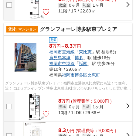
0ヶ月
1ヶ月
敷金
礼金
11階 / 1R / 22.80㎡
グランフォーレ博多駅東プレミア
賃貸 | マンション
敷0
8
8.3
万円～
万円
福岡市空港線
「
東比恵
」駅 徒歩8分
鹿児島本線
「
博多
」駅 徒歩16分
福岡市空港線
「
祇園
」駅 徒歩26分
築10年 / 29.66㎡
福岡県
福岡市博多区
比恵町
グランフォーレ博多駅東プレミア：福岡市空港線東比恵駅にも近くて便利。
近くにはセブンイレブン 博多比恵町店(徒歩5分)がありちょっとした買い物に
便利です。共用部にはエレベータ・...
8
万
円
(管理費等：5,000円 )
0ヶ月
1ヶ月
敷金
礼金
10階 / 1LDK / 29.66㎡
8.3
万
円
(管理費等：9,000円 )