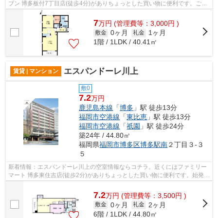
ブン 博多板付7丁目店(徒歩4分)がありちょっとした買い物に便利です。ごみ
捨ての煩わしさを軽減するのが、敷地...
7
万
円
(管理費等：3,000円 )
0ヶ月
1ヶ月
敷金
礼金
1階 / 1LDK / 40.41㎡
エスパンドーレ川上
賃貸 | マンション
敷0
7.2
万円
鹿児島本線
「
博多
」駅 徒歩13分
福岡市空港線
「
東比恵
」駅 徒歩13分
福岡市空港線
「
祇園
」駅 徒歩24分
築24年 / 44.80㎡
福岡県
福岡市博多区
博多駅南
２丁目３-３
５
新着情報：エスパンドーレ川上の空室情報ならコチラ。近くにはファミリー
マート 博多東住吉店(徒歩2分)がありちょっとした買い物に便利です。始発駅
に近く、朝の通勤ラッシュでも座席...
7.2
万
円
(管理費等：3,500円 )
0ヶ月
2ヶ月
敷金
礼金
6階 / 1LDK / 44.80㎡