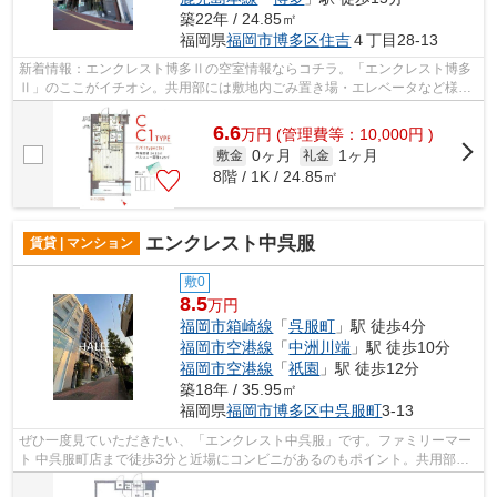
築22年 / 24.85㎡
福岡県
福岡市博多区
住吉
４丁目28-13
新着情報：エンクレスト博多Ⅱの空室情報ならコチラ。「エンクレスト博多
Ⅱ」のここがイチオシ。共用部には敷地内ごみ置き場・エレベータなど様々
な設備やサービスが揃っているので便利...
6.6
万
円
(管理費等：10,000円 )
0ヶ月
1ヶ月
敷金
礼金
8階 / 1K / 24.85㎡
エンクレスト中呉服
賃貸 | マンション
敷0
8.5
万円
福岡市箱崎線
「
呉服町
」駅 徒歩4分
福岡市空港線
「
中洲川端
」駅 徒歩10分
福岡市空港線
「
祇園
」駅 徒歩12分
築18年 / 35.95㎡
福岡県
福岡市博多区
中呉服町
3-13
ぜひ一度見ていただきたい、「エンクレスト中呉服」です。ファミリーマー
ト 中呉服町店まで徒歩3分と近場にコンビニがあるのもポイント。共用部に
は敷地内ごみ置き場・エレベータなど...