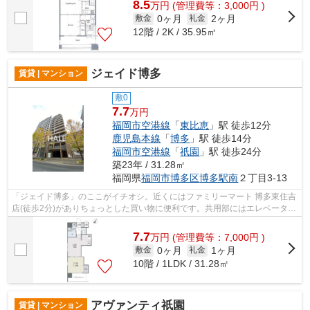
8.5
万
円
(管理費等：3,000円 )
0ヶ月
2ヶ月
敷金
礼金
12階 / 2K / 35.95㎡
ジェイド博多
賃貸 | マンション
敷0
7.7
万円
福岡市空港線
「
東比恵
」駅 徒歩12分
鹿児島本線
「
博多
」駅 徒歩14分
福岡市空港線
「
祇園
」駅 徒歩24分
築23年 / 31.28㎡
福岡県
福岡市博多区
博多駅南
２丁目3-13
「ジェイド博多」のここがイチオシ。近くにはファミリーマート 博多東住吉
店(徒歩2分)がありちょっとした買い物に便利です。共用部にはエレベータ・
敷地内ごみ置き場などが揃っており...
7.7
万
円
(管理費等：7,000円 )
0ヶ月
1ヶ月
敷金
礼金
10階 / 1LDK / 31.28㎡
アヴァンティ祇園
賃貸 | マンション