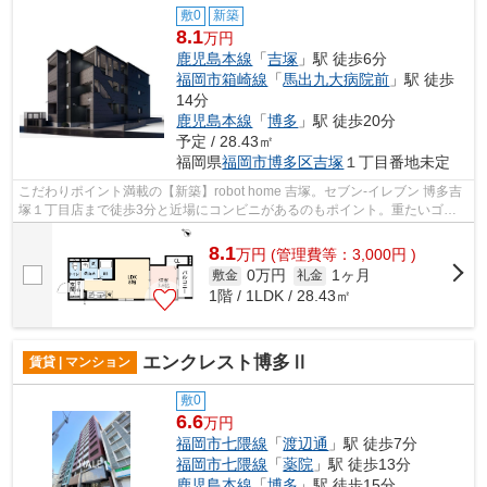
敷0
新築
8.1
万円
鹿児島本線
「
吉塚
」駅 徒歩6分
福岡市箱崎線
「
馬出九大病院前
」駅 徒歩
14分
鹿児島本線
「
博多
」駅 徒歩20分
予定 / 28.43㎡
福岡県
福岡市博多区
吉塚
１丁目番地未定
こだわりポイント満載の【新築】robot home 吉塚。セブン-イレブン 博多吉
塚１丁目店まで徒歩3分と近場にコンビニがあるのもポイント。重たいゴミ
の持ち運びがしやすく、敷地内にごみ...
8.1
万
円
(管理費等：3,000円 )
0万円
1ヶ月
敷金
礼金
1階 / 1LDK / 28.43㎡
エンクレスト博多Ⅱ
賃貸 | マンション
敷0
6.6
万円
福岡市七隈線
「
渡辺通
」駅 徒歩7分
福岡市七隈線
「
薬院
」駅 徒歩13分
鹿児島本線
「
博多
」駅 徒歩15分