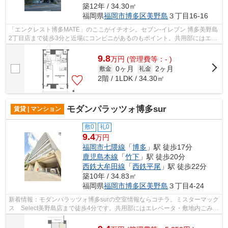
築12年 / 34.30㎡
福岡県
福岡市博多区
美野島
３丁目16-16
「エンクレスト博多MATE」のここがイチオシ。セブン-イレブン 博多美野島
2丁目店まで徒歩3分と近場にコンビニがあるのもポイント。共用部にはエレ
ベータ・敷地内ごみ置き場などが揃っ...
9.8
万
円
(管理費等：- )
0ヶ月
2ヶ月
敷金
礼金
2階 / 1LDK / 34.30㎡
モダンパラッツォ博多sur
賃貸 | マンション
敷0
礼0
9.4
万円
福岡市七隈線
「
博多
」駅 徒歩17分
鹿児島本線
「
竹下
」駅 徒歩20分
西鉄大牟田線
「
西鉄平尾
」駅 徒歩22分
築10年 / 34.83㎡
福岡県
福岡市博多区
美野島
３丁目4-24
新着情報：モダンパラッツォ博多surの空室情報ならコチラ。ミスターマック
ス Select美野島店まで徒歩4分です。共用部にはエレベータ・敷地内ごみ置
き場などが揃っており、とても充実...