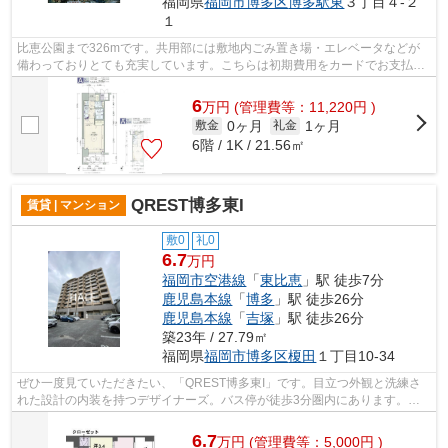
福岡県
福岡市博多区
博多駅東
３丁目４-２
１
比恵公園まで326mです。共用部には敷地内ごみ置き場・エレベータなどが
備わっておりとても充実しています。こちらは初期費用をカードでお支払い
いただける物件です。マンションはバス...
6
万
円
(管理費等：11,220円 )
0ヶ月
1ヶ月
敷金
礼金
6階 / 1K / 21.56㎡
QREST博多東I
賃貸 | マンション
敷0
礼0
6.7
万円
福岡市空港線
「
東比恵
」駅 徒歩7分
鹿児島本線
「
博多
」駅 徒歩26分
鹿児島本線
「
吉塚
」駅 徒歩26分
築23年 / 27.79㎡
福岡県
福岡市博多区
榎田
１丁目10-34
ぜひ一度見ていただきたい、「QREST博多東I」です。目立つ外観と洗練さ
れた設計の内装を持つデザイナーズ。バス停が徒歩3分圏内にあります。風
通しが良好なので、夏も涼しい風がはいっ...
6.7
万
円
(管理費等：5,000円 )