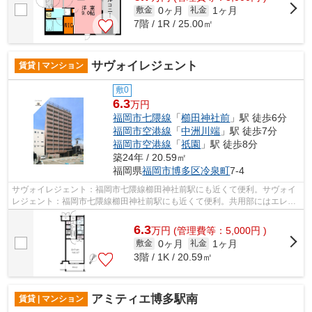
0ヶ月
1ヶ月
敷金
礼金
7階 / 1R / 25.00㎡
サヴォイレジェント
賃貸 | マンション
敷0
6.3
万円
福岡市七隈線
「
櫛田神社前
」駅 徒歩6分
福岡市空港線
「
中洲川端
」駅 徒歩7分
福岡市空港線
「
祇園
」駅 徒歩8分
築24年 / 20.59㎡
福岡県
福岡市博多区
冷泉町
7-4
サヴォイレジェント：福岡市七隈線櫛田神社前駅にも近くて便利。サヴォイ
レジェント：福岡市七隈線櫛田神社前駅にも近くて便利。共用部にはエレベ
ータ・敷地内ごみ置き場などが備わっ...
6.3
万
円
(管理費等：5,000円 )
0ヶ月
1ヶ月
敷金
礼金
3階 / 1K / 20.59㎡
アミティエ博多駅南
賃貸 | マンション