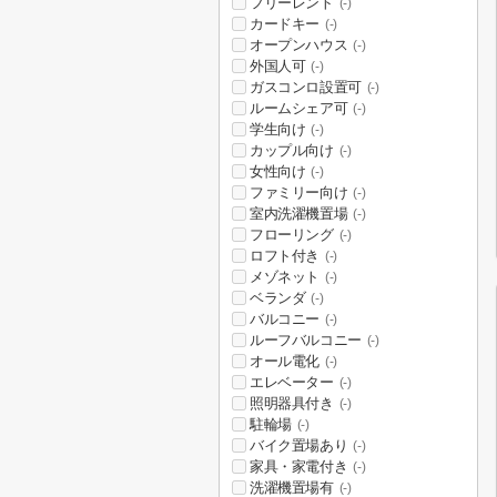
フリーレント
(-)
カードキー
(-)
オープンハウス
(-)
外国人可
(-)
ガスコンロ設置可
(-)
ルームシェア可
(-)
学生向け
(-)
カップル向け
(-)
女性向け
(-)
ファミリー向け
(-)
室内洗濯機置場
(-)
フローリング
(-)
ロフト付き
(-)
メゾネット
(-)
ベランダ
(-)
バルコニー
(-)
ルーフバルコニー
(-)
オール電化
(-)
エレベーター
(-)
照明器具付き
(-)
駐輪場
(-)
バイク置場あり
(-)
家具・家電付き
(-)
洗濯機置場有
(-)