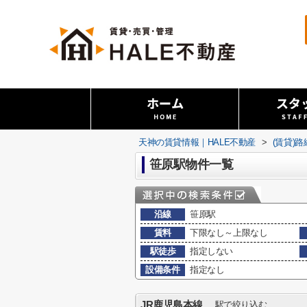
天神の賃貸情報｜HALE不動産
>
(賃貸)
笹原駅物件一覧
沿線
笹原駅
賃料
下限なし～上限なし
駅徒歩
指定しない
設備条件
指定なし
JR鹿児島本線
駅で絞り込む