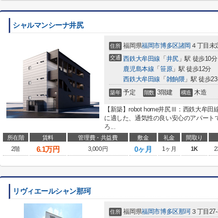
シャルマンシーナ井尻
福岡県
福岡市博多区
諸岡
４丁目未
住所
交通
西鉄大牟田線
「
井尻
」駅 徒歩10分
鹿児島本線
「
笹原
」駅 徒歩12分
西鉄大牟田線
「
雑餉隈
」駅 徒歩2
予定
3階建
木造
築年
階数
構造
【新築】robot home井尻Ⅲ：西鉄大
に適した、通気性の良い安心のアパート
ろ...
所在階
賃料
管理費・共益費
敷金
礼金
間取り
6.1
万円
0ヶ月
2階
3,000円
1ヶ月
1K
2
リヴィエールシャン那珂
福岡県
福岡市博多区
那珂
３丁目27-
住所