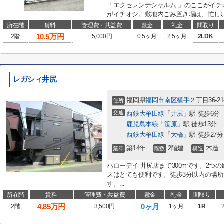
「エクセレンテシャルム 」のここがイチ
がイチオシ。敷地内ごみ置き場は、忙しい
所在階
賃料
管理費・共益費
敷金
礼金
間取り
10.5
万円
2階
5,000円
0.5ヶ月
2.5ヶ月
2LDK
レガシィ井尻
福岡県
福岡市南区
横手
２丁目36-21
住所
交通
西鉄大牟田線
「
井尻
」駅 徒歩6分
鹿児島本線
「
笹原
」駅 徒歩13分
西鉄大牟田線
「
大橋
」駅 徒歩27分
築14年
2階建
木造
築年
階数
構造
ハローデイ 井尻店まで300mです。2
スはとても便利です。徒歩3分以内の場
す。...
所在階
賃料
管理費・共益費
敷金
礼金
間取り
4.85
万円
0ヶ月
2階
3,500円
1ヶ月
1R