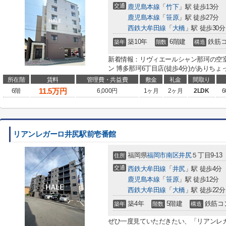
交通
鹿児島本線
「
竹下
」駅 徒歩13分
鹿児島本線
「
笹原
」駅 徒歩27分
西鉄大牟田線
「
大橋
」駅 徒歩30分
築10年
6階建
鉄筋
築年
階数
構造
新着情報：リヴィエールシャン那珂の空
ン 博多那珂6丁目店(徒歩4分)がありちょ
所在階
賃料
管理費・共益費
敷金
礼金
間取り
11.5
万円
6階
6,000円
1ヶ月
2ヶ月
2LDK
6
リアンレガーロ井尻駅前壱番館
福岡県
福岡市南区
井尻
５丁目9-13
住所
交通
西鉄大牟田線
「
井尻
」駅 徒歩4分
鹿児島本線
「
笹原
」駅 徒歩12分
西鉄大牟田線
「
大橋
」駅 徒歩22分
築4年
5階建
鉄筋コ
築年
階数
構造
ぜひ一度見ていただきたい、「リアンレ