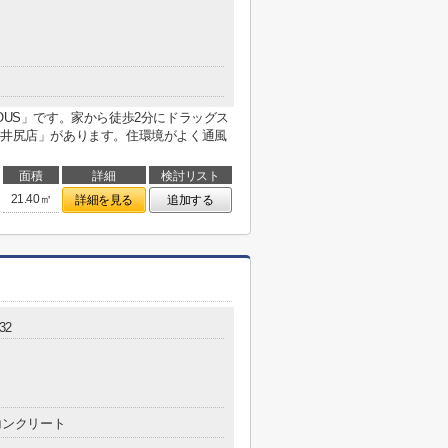
OUS」です。家から徒歩2分にドラッグス
 井尻店」があります。住環境がよく通風
面積
詳細
検討リスト
21.40㎡
詳細を見る
追加する
32
コンクリート