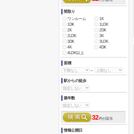
間取り
ワンルーム
1K
1DK
1LDK
2K
2DK
2LDK
3K
3DK
3LDK
4K
4DK
4LDK以上
面積
～
駅からの徒歩
築年数
32
件が該当
情報公開日