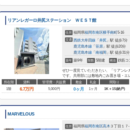
リアンレガーロ井尻ステーション ＷＥＳＴ館
福岡県
福岡市南区
横手南町
5-16
住所
交通
西鉄大牟田線
「
井尻
」駅 徒歩7分
鹿児島本線
「
笹原
」駅 徒歩20分
鹿児島本線
「
南福岡
」駅 徒歩31分
築9年
5階建
鉄筋コ
築年
階数
構造
ぜひ一度見ていただきたい、「リアンレ
です。共用部には敷地内ごみ置き場・エレ
所在階
賃料
管理費・共益費
敷金
礼金
間取り
6.7
万円
0ヶ月
1階
5,000円
1ヶ月
1K＋1S(納戸)
MARVELOUS
福岡県
福岡市南区
高木
３丁目１７
住所