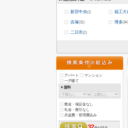
新宮中央
福工大
(1)
吉塚
博多
(32)
(94
二日市
(2)
アパート
マンション
一戸建て
▼賃料
～
敷金・保証金なし
礼金・敷引なし
共益費・管理費込み
32
件が該当