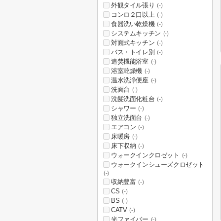
外観タイル張り
(-)
コンロ２口以上
(-)
食器洗い乾燥機
(-)
システムキッチン
(-)
対面式キッチン
(-)
バス・トイレ別
(-)
追焚機能浴室
(-)
浴室乾燥機
(-)
温水洗浄便座
(-)
洗面台
(-)
洗髪洗面化粧台
(-)
シャワー
(-)
独立洗面台
(-)
エアコン
(-)
床暖房
(-)
床下収納
(-)
ウォークインクロゼット
(-)
ウォークインシューズクロゼット
(-)
収納豊富
(-)
CS
(-)
BS
(-)
CATV
(-)
光ファイバー
(-)