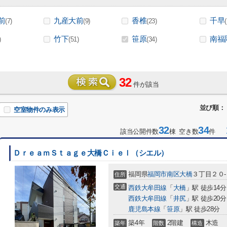
前
九産大前
香椎
千早
(7)
(9)
(23)
竹下
笹原
南福
)
(51)
(34)
32
件が該当
並び順：
空室物件のみ表示
32
34
1
該当公開件数
棟 空き数
件
ＤｒｅａｍＳｔａｇｅ大橋Ｃｉｅｌ（シエル）
福岡県
福岡市南区
大橋
３丁目２０
住所
交通
西鉄大牟田線
「
大橋
」駅 徒歩14分
西鉄大牟田線
「
井尻
」駅 徒歩20分
鹿児島本線
「
笹原
」駅 徒歩28分
築4年
2階建
木造
築年
階数
構造