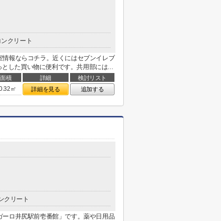
コンクリート
室情報ならコチラ。近くにはセブンイレブ
っとした買い物に便利です。共用部には...
面積
詳細
検討リスト
0.32㎡
詳細を見る
追加する
ンクリート
ガーロ井尻駅前壱番館」です。薬や日用品