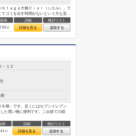
ｍＳｔａｇｅ大橋Ｃｉｅｌ（シエル）」で
てゴミを出す時間がないという方も安...
面積
詳細
検討リスト
7.93㎡
詳細を見る
追加する
０－１２
0分
鉄骨
６Ｂ棟」です。近くにはセブンイレブン
っとした買い物に便利です。ごみ捨ての煩
面積
詳細
検討リスト
.41㎡
詳細を見る
追加する