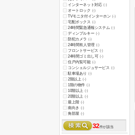
インターネット対応
(-)
オートロック
(-)
TVモニタ付インターホン
(-)
宅配ボックス
(-)
24時間緊急通報システム
(-)
ディンプルキー
(-)
防犯カメラ
(-)
24時間有人管理
(-)
フロントサービス
(-)
24時間ゴミ出し可
(-)
住戸内覧可能
(-)
コンシェルジュサービス
(-)
駐車場あり
(-)
2階以上
(-)
1階の物件
(-)
10階以上
(-)
20階以上
(-)
最上階
(-)
南向き
(-)
角部屋
(-)
32
件が該当