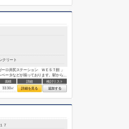
ンクリート
ガーロ井尻ステーション ＷＥＳＴ館 」
ベータなどが揃っております。駅から...
面積
詳細
検討リスト
33.30㎡
詳細を見る
追加する
-１７