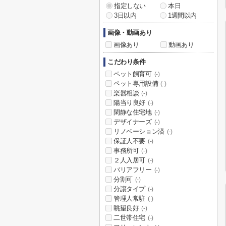
指定しない
本日
3日以内
1週間以内
画像・動画あり
画像あり
動画あり
こだわり条件
ペット飼育可
(-)
ペット専用設備
(-)
楽器相談
(-)
陽当り良好
(-)
閑静な住宅地
(-)
デザイナーズ
(-)
リノベーション済
(-)
保証人不要
(-)
事務所可
(-)
２人入居可
(-)
バリアフリー
(-)
分割可
(-)
分譲タイプ
(-)
管理人常駐
(-)
眺望良好
(-)
二世帯住宅
(-)