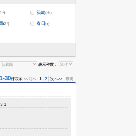
箱崎
(19)
(36)
岡
春日
(27)
(7)
表示件数：
-30
棟表示
<<前へ
1
2
次へ>>
最初
-３１