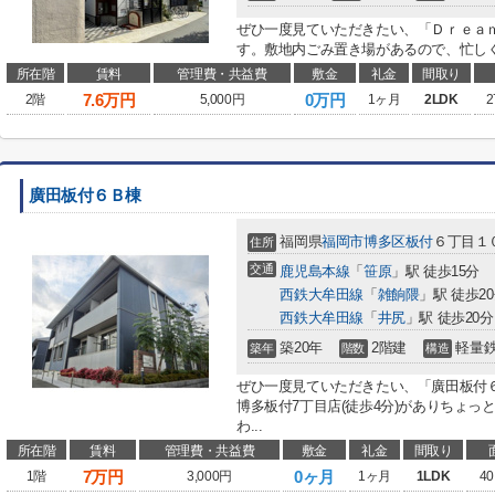
ぜひ一度見ていただきたい、「Ｄｒｅａ
す。敷地内ごみ置き場があるので、忙しく
所在階
賃料
管理費・共益費
敷金
礼金
間取り
7.6
万円
0万円
2階
5,000円
1ヶ月
2LDK
2
廣田板付６Ｂ棟
福岡県
福岡市博多区
板付
６丁目１
住所
交通
鹿児島本線
「
笹原
」駅 徒歩15分
西鉄大牟田線
「
雑餉隈
」駅 徒歩2
西鉄大牟田線
「
井尻
」駅 徒歩20分
築20年
2階建
軽量
築年
階数
構造
ぜひ一度見ていただきたい、「廣田板付
博多板付7丁目店(徒歩4分)がありちょ
わ...
所在階
賃料
管理費・共益費
敷金
礼金
間取り
7
万円
0ヶ月
1階
3,000円
1ヶ月
1LDK
40