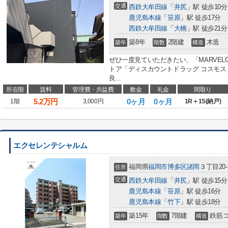
交通
西鉄大牟田線
「
井尻
」駅 徒歩10分
鹿児島本線
「
笹原
」駅 徒歩17分
西鉄大牟田線
「
大橋
」駅 徒歩21分
築8年
2階建
木造
築年
階数
構造
ぜひ一度見ていただきたい、「MARVEL
トア「ディスカウントドラッグ コスモス
良...
所在階
賃料
管理費・共益費
敷金
礼金
間取り
5.2
万円
0ヶ月
0ヶ月
1階
3,000円
1R＋1S(納戸)
エクセレンテシャルム
福岡県
福岡市博多区
諸岡
３丁目20-
住所
交通
西鉄大牟田線
「
井尻
」駅 徒歩15分
鹿児島本線
「
笹原
」駅 徒歩16分
鹿児島本線
「
竹下
」駅 徒歩18分
築15年
7階建
鉄筋
築年
階数
構造