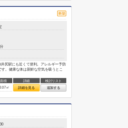
定
3分
牟田線井尻駅にも近くて便利。アレルギー予防
です。健康な体は新鮮な空気を吸うとこ
面積
詳細
検討リスト
3.07㎡
詳細を見る
追加する
30