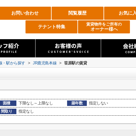
お問い合わせ
閲覧履歴
お気に
賃貸物件をご所有の
テナント特集
オーナー様へ
路線・駅から探す
>
JR鹿児島本線
>
笹原駅の賃貸
面積
下限なし～上限なし
築年数
指定しない
間取り
指定なし