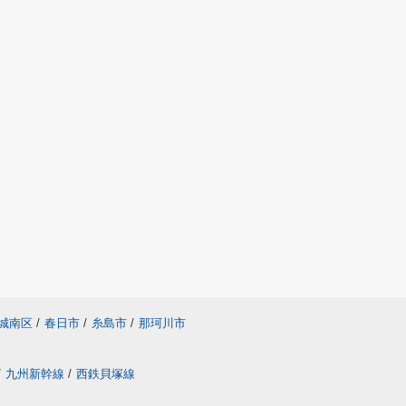
城南区
/
春日市
/
糸島市
/
那珂川市
/
九州新幹線
/
西鉄貝塚線