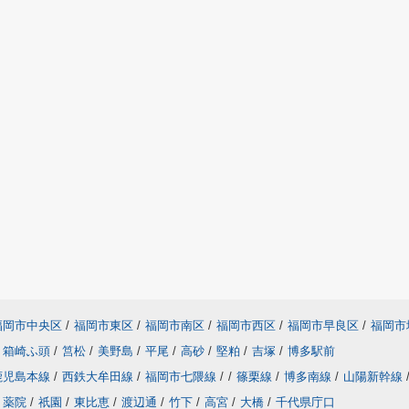
福岡市中央区
/
福岡市東区
/
福岡市南区
/
福岡市西区
/
福岡市早良区
/
福岡市
箱崎ふ頭
/
筥松
/
美野島
/
平尾
/
高砂
/
堅粕
/
吉塚
/
博多駅前
鹿児島本線
/
西鉄大牟田線
/
福岡市七隈線
/
/
篠栗線
/
博多南線
/
山陽新幹線
薬院
/
祇園
/
東比恵
/
渡辺通
/
竹下
/
高宮
/
大橋
/
千代県庁口