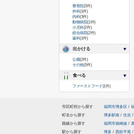
整骨院
(3件)
外科
(1件)
内科
(3件)
動物病院
(1件)
小児科
(2件)
総合病院
(2件)
歯科
(1件)
出かける
公園
(2件)
その他
(3件)
食べる
ファーストフード
(1件)
市区町村から探す
福岡市博多区
/
町名から探す
博多駅南
/
住吉
/
路線から探す
福岡市箱崎線
/
駅から探す
博多
/
西鉄平尾
/