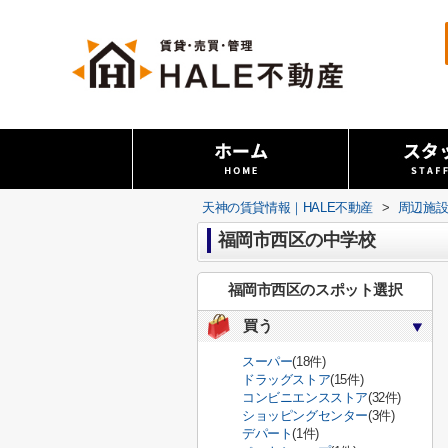
天神の賃貸情報｜HALE不動産
>
周辺施
福岡市西区の中学校
福岡市西区のスポット選択
買う
スーパー
(18件)
ドラッグストア
(15件)
コンビニエンスストア
(32件)
ショッピングセンター
(3件)
デパート
(1件)