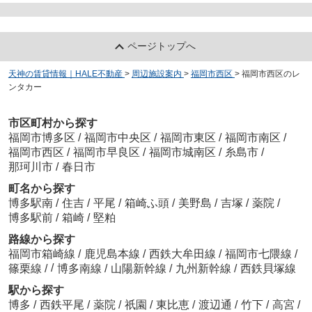
ページトップへ
天神の賃貸情報｜HALE不動産
>
周辺施設案内
>
福岡市西区
>
福岡市西区のレ
ンタカー
市区町村から探す
福岡市博多区
/
福岡市中央区
/
福岡市東区
/
福岡市南区
/
福岡市西区
/
福岡市早良区
/
福岡市城南区
/
糸島市
/
那珂川市
/
春日市
町名から探す
博多駅南
/
住吉
/
平尾
/
箱崎ふ頭
/
美野島
/
吉塚
/
薬院
/
博多駅前
/
箱崎
/
堅粕
路線から探す
福岡市箱崎線
/
鹿児島本線
/
西鉄大牟田線
/
福岡市七隈線
/
/
篠栗線
/
博多南線
/
山陽新幹線
/
九州新幹線
/
西鉄貝塚線
駅から探す
博多
/
西鉄平尾
/
薬院
/
祇園
/
東比恵
/
渡辺通
/
竹下
/
高宮
/