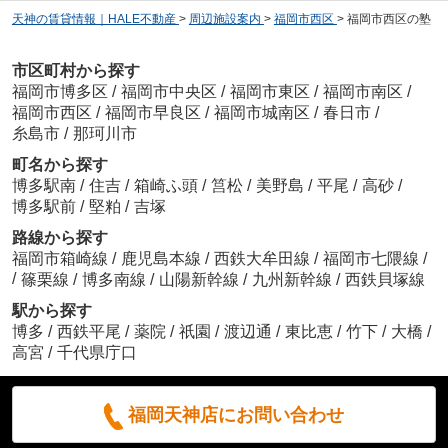
天神の賃貸情報｜HALE不動産
>
周辺施設案内
>
福岡市西区
>
福岡市西区の塾
市区町村から探す
福岡市博多区
/
福岡市中央区
/
福岡市東区
/
福岡市南区
/
福岡市西区
/
福岡市早良区
/
福岡市城南区
/
春日市
/
糸島市
/
那珂川市
町名から探す
博多駅南
/
住吉
/
箱崎ふ頭
/
筥松
/
美野島
/
平尾
/
高砂
/
博多駅前
/
堅粕
/
吉塚
路線から探す
福岡市箱崎線
/
鹿児島本線
/
西鉄大牟田線
/
福岡市七隈線
/
/
篠栗線
/
博多南線
/
山陽新幹線
/
九州新幹線
/
西鉄貝塚線
駅から探す
博多
/
西鉄平尾
/
薬院
/
祇園
/
渡辺通
/
東比恵
/
竹下
/
大橋
/
高宮
/
千代県庁口
福岡天神店にお問い合わせ