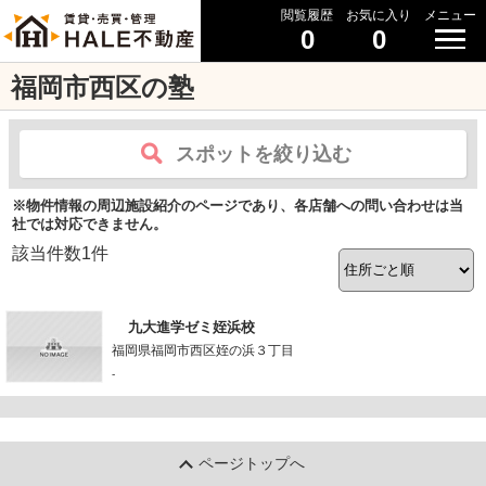
閲覧履歴
お気に入り
メニュー
0
0
福岡市西区の塾
スポットを絞り込む
※物件情報の周辺施設紹介のページであり、各店舗への問い合わせは当
社では対応できません。
該当件数
1
件
九大進学ゼミ姪浜校
福岡県福岡市西区姪の浜３丁目
-
ページトップへ