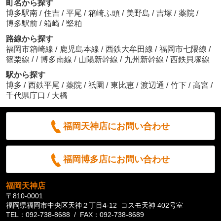
町名から探す
博多駅南
/
住吉
/
平尾
/
箱崎ふ頭
/
美野島
/
吉塚
/
薬院
/
博多駅前
/
箱崎
/
堅粕
路線から探す
福岡市箱崎線
/
鹿児島本線
/
西鉄大牟田線
/
福岡市七隈線
/
/
篠栗線
/
博多南線
/
山陽新幹線
/
九州新幹線
/
西鉄貝塚線
駅から探す
博多
/
西鉄平尾
/
薬院
/
祇園
/
東比恵
/
渡辺通
/
竹下
/
高宮
/
千代県庁口
/
大橋
福岡天神店にお問い合わせ
福岡博多店にお問い合わせ
福岡天神店
〒810-0001
福岡県福岡市中央区天神２丁目4-12 コスモ天神 402号室
TEL：092-738-8688 / FAX：092-738-8689