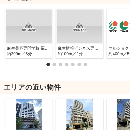
麻生美容専門学校 福岡校
麻生情報ビジネス専門学校福岡校
マルショク
約200m／3分
約100m／2分
約400m／
エリアの近い物件