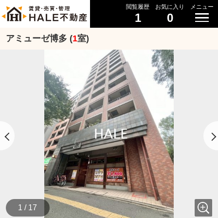
閲覧履歴
お気に入り
メニュー
1
0
アミューゼ博多 (
1
室)
1 / 17