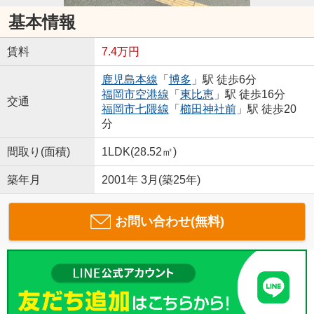
基本情報
賃料
7.4万円
鹿児島本線
「
博多
」駅 徒歩6分
福岡市空港線
「
東比恵
」駅 徒歩16分
交通
福岡市七隈線
「
櫛田神社前
」駅 徒歩20
分
間取り(面積)
1LDK(28.52㎡)
築年月
2001年 3月(築25年)
お問い合わせ(無料)