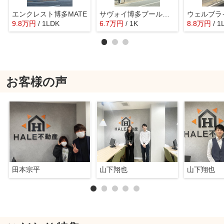
エンクレスト博多MATE
サヴォイ博多ブールバール
ウェルブラ
9.8
万
円
/ 1LDK
6.7
万
円
/ 1K
8.8
万
円
/ 1
お客様の声
田本宗平
山下翔也
山下翔也