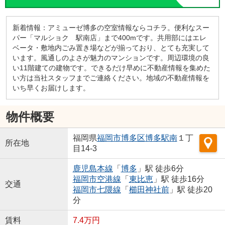
新着情報：アミューゼ博多の空室情報ならコチラ。便利なスー
パー「マルショク 駅南店」まで400mです。共用部にはエレ
ベータ・敷地内ごみ置き場などが揃っており、とても充実して
います。風通しのよさが魅力のマンションです。周辺環境の良
い11階建ての建物です。できるだけ早めに不動産情報を集めた
い方は当社スタッフまでご連絡ください。地域の不動産情報を
いち早くお届けします。
物件概要
福岡県
福岡市博多区
博多駅南
１丁
所在地
目14-3
鹿児島本線
「
博多
」駅 徒歩6分
福岡市空港線
「
東比恵
」駅 徒歩16分
交通
福岡市七隈線
「
櫛田神社前
」駅 徒歩20
分
賃料
7.4万円