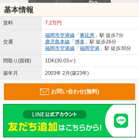
基本情報
賃料
7.2万円
福岡市空港線
「
東比恵
」駅 徒歩7分
交通
鹿児島本線
「
博多
」駅 徒歩26分
福岡市空港線
「
福岡空港
」駅 徒歩30分
間取り(面積)
1DK(30.03㎡)
築年月
2003年 2月(築23年)
お問い合わせ(無料)