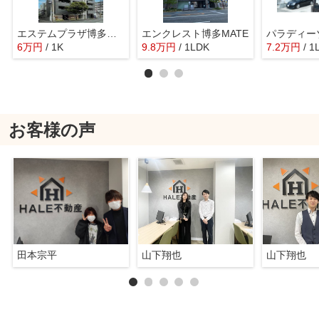
エステムプラザ博多駅南
エンクレスト博多MATE
パラディー
6
万
円
/ 1K
9.8
万
円
/ 1LDK
7.2
万
円
/ 1
お客様の声
田本宗平
山下翔也
山下翔也