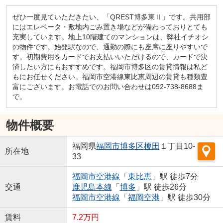
ぜひ一度見ていただきたい、「QREST博多東Ⅱ」です。共用部
にはエレベータ・敷地内ごみ置き場などが備わっておりとても
充実しています。地上10階建てのマンションは、弊社イチオシ
の物件です。始発駅なので、通勤の際にも座席に座りやすいで
す。初期費用をカードでお支払いいただけるので、カードで決
済したい方にもおすすめです。福岡市博多区の賃貸情報は私ど
もにお任せください。福岡市空港線東比恵周辺の賃貸も種類豊
富にございます。お電話でのお問い合わせは092-738-8688ま
で。
物件概要
福岡県
福岡市博多区
榎田
１丁目10-
所在地
33
福岡市空港線
「
東比恵
」駅 徒歩7分
交通
鹿児島本線
「
博多
」駅 徒歩26分
福岡市空港線
「
福岡空港
」駅 徒歩30分
賃料
7.2万円