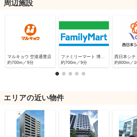
周辺施設
マルキョウ 空港通豊店
ファミリーマート 博多豊２丁目店
約700m／9分
約700m／9分
約800m／1
エリアの近い物件