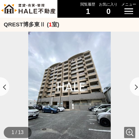
閲覧履歴
お気に入り
メニュー
1
0
QREST博多東Ⅱ (
1
室)
1 / 13