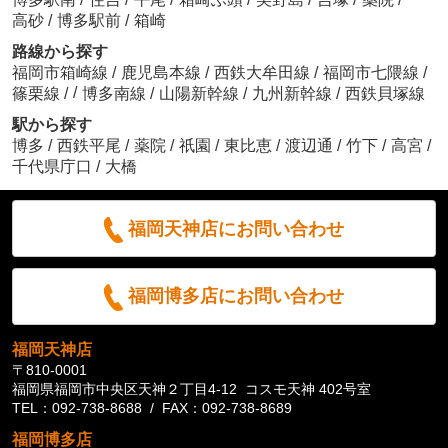
高砂
/
博多駅前
/
箱崎
路線から探す
福岡市箱崎線
/
鹿児島本線
/
西鉄大牟田線
/
福岡市七隈線
/
/
篠栗線
/
博多南線
/
山陽新幹線
/
九州新幹線
/
西鉄貝塚線
駅から探す
博多
/
西鉄平尾
/
薬院
/
祇園
/
東比恵
/
渡辺通
/
竹下
/
高宮
/
千代県庁口
/
大橋
福岡天神店にお問い合わせ
福岡博多店にお問い合わせ
福岡天神店
〒810-0001
福岡県福岡市中央区天神２丁目4-12 コスモ天神 402号室
TEL：092-738-8688 / FAX：092-738-8689
福岡博多店