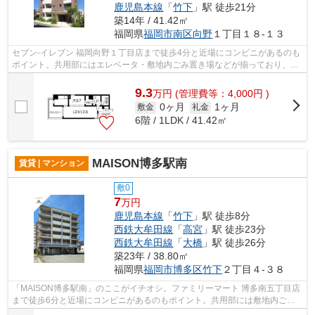
鹿児島本線
「
竹下
」駅 徒歩21分
築14年 / 41.42㎡
福岡県
福岡市南区
向野
１丁目１８-１３
セブン-イレブン 福岡向野１丁目店まで徒歩4分と近場にコンビニがあるのも
ポイント。共用部にはエレベータ・敷地内ごみ置き場などが揃っており、と
ても充実しています。こちらの物件は...
9.3
万
円
(管理費等：4,000円 )
0ヶ月
1ヶ月
敷金
礼金
6階 / 1LDK / 41.42㎡
MAISON博多駅南
賃貸 | マンション
敷0
7
万円
鹿児島本線
「
竹下
」駅 徒歩8分
西鉄大牟田線
「
高宮
」駅 徒歩23分
西鉄大牟田線
「
大橋
」駅 徒歩26分
築23年 / 38.80㎡
福岡県
福岡市博多区
竹下
２丁目４-３８
「MAISON博多駅南」のここがイチオシ。ファミリーマート 博多南五丁目店
まで徒歩6分と近場にコンビニがあるのもポイント。共用部には敷地内ごみ
置き場・エレベータなどが備わっており...