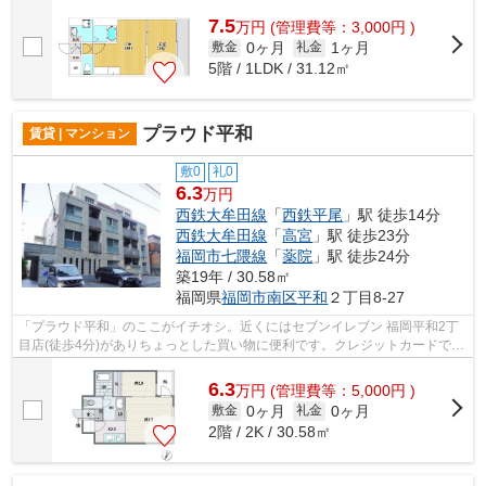
タ・敷地内ごみ置き場などが備わってお...
7.5
万
円
(管理費等：3,000円 )
0ヶ月
1ヶ月
敷金
礼金
5階 / 1LDK / 31.12㎡
プラウド平和
賃貸 | マンション
敷0
礼0
6.3
万円
西鉄大牟田線
「
西鉄平尾
」駅 徒歩14分
西鉄大牟田線
「
高宮
」駅 徒歩23分
福岡市七隈線
「
薬院
」駅 徒歩24分
築19年 / 30.58㎡
福岡県
福岡市南区
平和
２丁目8-27
「プラウド平和」のここがイチオシ。近くにはセブンイレブン 福岡平和2丁
目店(徒歩4分)がありちょっとした買い物に便利です。クレジットカードで初
期費用をお支払いいただける物件です...
6.3
万
円
(管理費等：5,000円 )
0ヶ月
0ヶ月
敷金
礼金
2階 / 2K / 30.58㎡