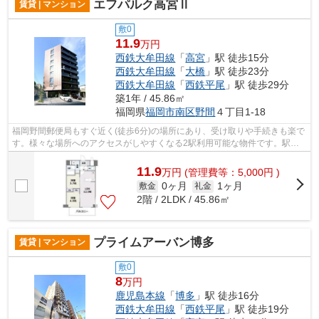
エフパルク高宮Ⅱ
賃貸 | マンション
敷0
11.9
万円
西鉄大牟田線
「
高宮
」駅 徒歩15分
西鉄大牟田線
「
大橋
」駅 徒歩23分
西鉄大牟田線
「
西鉄平尾
」駅 徒歩29分
築1年 / 45.86㎡
福岡県
福岡市南区
野間
４丁目1-18
福岡野間郵便局もすぐ近く(徒歩6分)の場所にあり、受け取りや手続きも楽で
す。様々な場所へのアクセスがしやすくなる2駅利用可能な物件です。駅ま
で徒歩15分と、立地が魅力的な物件で...
11.9
万
円
(管理費等：5,000円 )
0ヶ月
1ヶ月
敷金
礼金
2階 / 2LDK / 45.86㎡
プライムアーバン博多
賃貸 | マンション
敷0
8
万円
鹿児島本線
「
博多
」駅 徒歩16分
西鉄大牟田線
「
西鉄平尾
」駅 徒歩19分