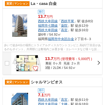
La・casa 白金
賃貸 | マンション
敷0
13.7
万円
西鉄大牟田線
「
西鉄平尾
」駅 徒歩8分
福岡市七隈線
「
薬院
」駅 徒歩12分
西鉄大牟田線
「
高宮
」駅 徒歩16分
築6年 / 54.92㎡
福岡県
福岡市中央区
白金
２丁目６-３
歩いて徒歩4分の場所にトライアルディスカウントコンビニ 高砂2丁目店があ
るのもポイント。共用部には敷地内ごみ置き場・エレベータなど様々な設備
やサービスが揃っているので便利です...
13.7
万
円
(管理費等：5,000円 )
0ヶ月
2ヶ月
敷金
礼金
3階 / 2LDK / 54.92㎡
シャルマンビオス
賃貸 | マンション
敷0
7.1
万円
西鉄大牟田線
「
高宮
」駅 徒歩11分
西鉄大牟田線
「
大橋
」駅 徒歩18分