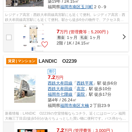
築19年 / 24.15㎡
福岡県
福岡市南区
玉川町
２０-９
レジディア高宮：西鉄大牟田線高宮駅にも近くて便利。レジディア高宮：西
鉄大牟田線高宮駅にも近くて便利。駅から徒歩6分の物件で、アクセス良好
です。こちらの物件にはエレベーターが...
7
万
円
(管理費等：5,200円 )
1ヶ月
1ヶ月
敷金
礼金
2階 / 1K / 24.15㎡
LANDIC O2239
賃貸 | マンション
敷0
7.2
万円
西鉄大牟田線
「
西鉄平尾
」駅 徒歩6分
西鉄大牟田線
「
高宮
」駅 徒歩10分
福岡市七隈線
「
薬院
」駅 徒歩17分
築4年 / 26.24㎡
福岡県
福岡市南区
大楠
２丁目23-9
新着情報：LANDIC O2239の空室情報ならコチラ。近くにはローソン 福岡
大楠三丁目店(徒歩5分)がありちょっとした買い物に便利です。バス停から徒
歩3分以内で移動にあまり時間がかかり...
7.2
万
円
(管理費等：3,000円 )