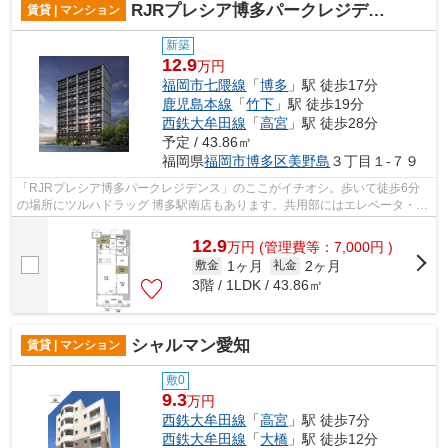
RJRプレシア博多パークレジデンス
賃貸 | マンション
新築
12.9
万円
福岡市七隈線
「
博多
」駅 徒歩17分
鹿児島本線
「
竹下
」駅 徒歩19分
西鉄大牟田線
「
高宮
」駅 徒歩28分
予定 / 43.86㎡
福岡県
福岡市博多区
美野島
３丁目１-７９
「RJRプレシア博多パークレジデンス」のここがイチオシ。歩いて徒歩6分
の場所にツルハドラッグ 博多駅南店もあります。共用部にはエレベータ・敷
地内ごみ置き場などが揃っております。...
12.9
万
円
(管理費等：7,000円 )
1ヶ月
2ヶ月
敷金
礼金
3階 / 1LDK / 43.86㎡
シャルマン愛知
賃貸 | マンション
敷0
9.3
万円
西鉄大牟田線
「
高宮
」駅 徒歩7分
西鉄大牟田線
「
大橋
」駅 徒歩12分