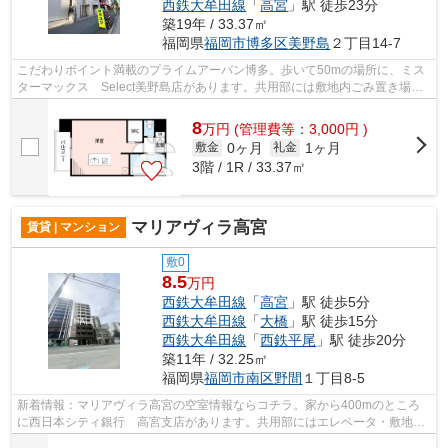
西鉄大牟田線
「
高宮
」駅 徒歩23分
築19年 / 33.37㎡
福岡県
福岡市博多区
美野島
２丁目14-7
こだわりポイント満載のプライムアーバン博多。歩いて50mの場所に、ミス
ターマックス Select美野島店があります。共用部には敷地内ごみ置き場・
エレベータなどが揃っており、とても充...
8
万
円
(管理費等：3,000円 )
0ヶ月
1ヶ月
敷金
礼金
3階 / 1R / 33.37㎡
マリアヴィラ高宮
賃貸 | マンション
敷0
8.5
万円
西鉄大牟田線
「
高宮
」駅 徒歩5分
西鉄大牟田線
「
大橋
」駅 徒歩15分
西鉄大牟田線
「
西鉄平尾
」駅 徒歩20分
築11年 / 32.25㎡
福岡県
福岡市南区
野間
１丁目8-5
新着情報：マリアヴィラ高宮の空室情報ならコチラ。家から400mのところ
に西日本シティ銀行 高宮支店があります。共用部にはエレベータ・敷地内
ごみ置き場などが揃っております。こち...