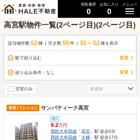
閲覧履歴
お気に入り
メニュー
0
0
高宮駅物件一覧(2ページ目)(2ページ目)
52
55
31～52
該当物件数
棟
空き数
件
棟を表示
駅で絞り込む
変更
変更
絞り込み条件：
なし
空室のみ
サンパティーク高宮
賃貸 | マンション
敷0
9.2
万円
西鉄大牟田線
「
高宮
」駅 徒歩5分
西鉄大牟田線
「
大橋
」駅 徒歩17分