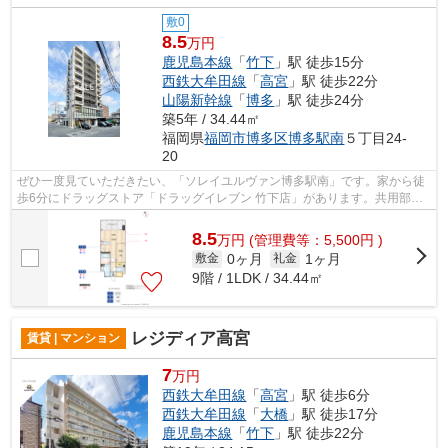
敷0
8.5
万円
鹿児島本線
「
竹下
」駅 徒歩15分
西鉄大牟田線
「
高宮
」駅 徒歩22分
山陽新幹線
「
博多
」駅 徒歩24分
築5年 / 34.44㎡
福岡県
福岡市博多区
博多駅南
５丁目24-
20
ぜひ一度見ていただきたい、「ソレイユルヴァン博多駅南」です。家から徒
歩6分にドラッグストア「ドラッグイレブン 竹下店」があります。共用部に
はエレベータ・敷地内ごみ置き場など...
8.5
万
円
(管理費等：5,500円 )
0ヶ月
1ヶ月
敷金
礼金
9階 / 1LDK / 34.44㎡
レジディア高宮
賃貸 | マンション
7
万円
西鉄大牟田線
「
高宮
」駅 徒歩6分
西鉄大牟田線
「
大橋
」駅 徒歩17分
鹿児島本線
「
竹下
」駅 徒歩22分