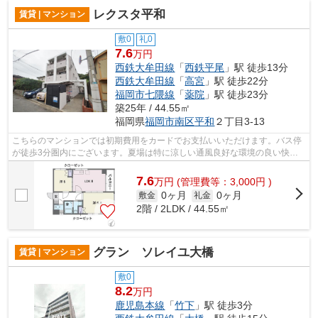
レクスタ平和
賃貸 | マンション
敷0
礼0
7.6
万円
西鉄大牟田線
「
西鉄平尾
」駅 徒歩13分
西鉄大牟田線
「
高宮
」駅 徒歩22分
福岡市七隈線
「
薬院
」駅 徒歩23分
築25年 / 44.55㎡
福岡県
福岡市南区
平和
２丁目3-13
こちらのマンションでは初期費用をカードでお支払いいただけます。バス停
が徒歩3分圏内にございます。夏場は特に涼しい通風良好な環境の良い快適
空間をどうぞ。駅まで徒歩13分でアクセ...
7.6
万
円
(管理費等：3,000円 )
0ヶ月
0ヶ月
敷金
礼金
2階 / 2LDK / 44.55㎡
グラン ソレイユ大橋
賃貸 | マンション
敷0
8.2
万円
鹿児島本線
「
竹下
」駅 徒歩3分