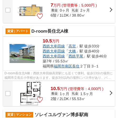
7
万
円
(管理費等：5,000円 )
0ヶ月
2ヶ月
敷金
礼金
6階 / 1LDK / 38.80㎡
D-room長住北A棟
賃貸 | アパート
10.5
万円
西鉄大牟田線
「
高宮
」駅 徒歩33分
西鉄大牟田線
「
大橋
」駅 徒歩40分
西鉄大牟田線
「
西鉄平尾
」駅 徒歩46分
築7年 / 55.53㎡
福岡県
福岡市南区
長住
２丁目３-１
D-room長住北A棟：西鉄大牟田線高宮駅にも近くて便利。徒歩13分の場所に
福岡市立長丘小学校があります。徒歩3分以内の場所にバス停があり、バス
が使いやすいです。賃料は高いですが、...
10.5
万
円
(管理費等：4,000円 )
1ヶ月
1.5ヶ月
敷金
礼金
2階 / 2LDK / 55.53㎡
ソレイユルヴァン博多駅南
賃貸 | マンション