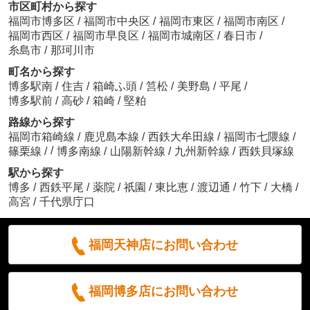
市区町村から探す
福岡市博多区
/
福岡市中央区
/
福岡市東区
/
福岡市南区
/
福岡市西区
/
福岡市早良区
/
福岡市城南区
/
春日市
/
糸島市
/
那珂川市
町名から探す
博多駅南
/
住吉
/
箱崎ふ頭
/
筥松
/
美野島
/
平尾
/
博多駅前
/
高砂
/
箱崎
/
堅粕
路線から探す
福岡市箱崎線
/
鹿児島本線
/
西鉄大牟田線
/
福岡市七隈線
/
/
篠栗線
/
博多南線
/
山陽新幹線
/
九州新幹線
/
西鉄貝塚線
駅から探す
博多
/
西鉄平尾
/
薬院
/
祇園
/
東比恵
/
渡辺通
/
竹下
/
大橋
/
高宮
/
千代県庁口
福岡天神店にお問い合わせ
福岡博多店にお問い合わせ