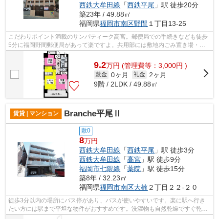
西鉄大牟田線
「
西鉄平尾
」駅 徒歩20分
築23年 / 49.88㎡
福岡県
福岡市南区
野間
１丁目13-25
こだわりポイント満載のサンパティーク高宮。郵便局での手続きなども徒歩
5分に福岡野間郵便局があって楽ですよ。共用部には敷地内ごみ置き場・エ
レベータなどが揃っております。是非ご...
9.2
万
円
(管理費等：3,000円 )
0ヶ月
2ヶ月
敷金
礼金
9階 / 2LDK / 49.88㎡
Branche平尾Ⅱ
賃貸 | マンション
敷0
8
万円
西鉄大牟田線
「
西鉄平尾
」駅 徒歩3分
西鉄大牟田線
「
高宮
」駅 徒歩9分
福岡市七隈線
「
薬院
」駅 徒歩15分
築8年 / 32.23㎡
福岡県
福岡市南区
大楠
２丁目２２-２０
徒歩3分以内の場所にバス停があり、バスが使いやすいです。楽に駅へ行き
たい方には駅まで平坦な物件がおすすめです。洗濯物も自然乾燥ですぐ乾く
通風良好な間取りのマンション。一階に...