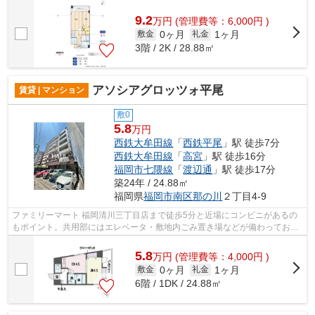
観と洗練された設計の内装を持つデザイ...
9.2
万
円
(管理費等：6,000円 )
0ヶ月
1ヶ月
敷金
礼金
3階 / 2K / 28.88㎡
アソシアグロッツォ平尾
賃貸 | マンション
敷0
5.8
万円
西鉄大牟田線
「
西鉄平尾
」駅 徒歩7分
西鉄大牟田線
「
高宮
」駅 徒歩16分
福岡市七隈線
「
渡辺通
」駅 徒歩17分
築24年 / 24.88㎡
福岡県
福岡市南区
那の川
２丁目4-9
ファミリーマート 福岡清川三丁目店まで徒歩5分と近場にコンビニがあるの
もポイント。共用部にはエレベータ・敷地内ごみ置き場などが備わっており
とても充実しています。風通しが良く...
5.8
万
円
(管理費等：4,000円 )
0ヶ月
1ヶ月
敷金
礼金
6階 / 1DK / 24.88㎡