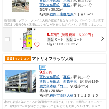
西鉄大牟田線
「
大橋
」駅 徒歩15分
西鉄大牟田線
「
高宮
」駅 徒歩23分
築2年 / 30.32㎡
福岡県
福岡市南区
塩原
１丁目10-20
新着情報：グラン ソレイユ大橋の空室情報ならコチラ。ローソン 清水四丁
目店まで徒歩5分と近場にコンビニがあるのもポイント。共用部にはエレベ
ータ・敷地内ごみ置き場など様々な設...
8.2
万
円
(管理費等：5,000円 )
0ヶ月
1ヶ月
敷金
礼金
4階 / 1LDK / 30.32㎡
アトリオフラッツ大楠
賃貸 | マンション
敷0
9.2
万円
西鉄大牟田線
「
高宮
」駅 徒歩6分
西鉄大牟田線
「
西鉄平尾
」駅 徒歩12分
鹿児島本線
「
竹下
」駅 徒歩32分
築4年 / 28.88㎡
福岡県
福岡市南区
大楠
３丁目１３-３０
家から徒歩4分のところに福岡赤十字病院があります。共用部にはエレベー
タ・敷地内ごみ置き場などが備わっておりとても充実しています。目立つ外