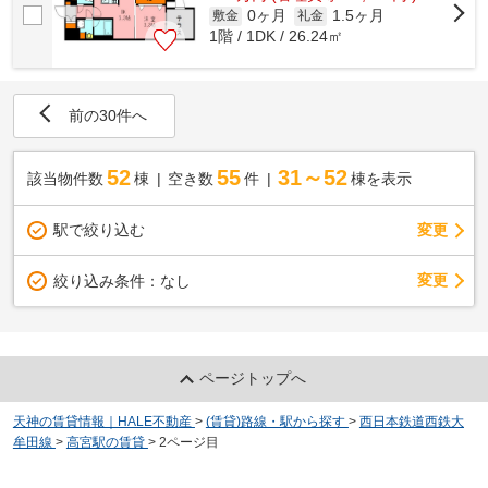
0ヶ月
1.5ヶ月
敷金
礼金
1階 / 1DK / 26.24㎡
前の30件へ
52
55
31～52
該当物件数
棟
空き数
件
棟を表示
駅で絞り込む
変更
変更
絞り込み条件：
なし
ページトップへ
天神の賃貸情報｜HALE不動産
>
(賃貸)路線・駅から探す
>
西日本鉄道西鉄大
牟田線
>
高宮駅の賃貸
>
2ページ目