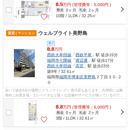
8.5
万
円
(管理費等：5,000円 )
0ヶ月
2ヶ月
敷金
礼金
10階 / 1LDK / 32.25㎡
ウェルブライト美野島
賃貸 | マンション
敷0
8.8
万円
西鉄大牟田線
「
西鉄平尾
」駅 徒歩15分
福岡市七隈線
「
渡辺通
」駅 徒歩17分
西鉄大牟田線
「
高宮
」駅 徒歩23分
築9年 / 32.61㎡
福岡県
福岡市博多区
美野島
２丁目３０-２
０
歩いて徒歩5分の場所にドラッグイレブン 清川店もあります。共用部には敷
地内ごみ置き場・エレベータなど様々な設備やサービスが揃っているので便
利です。こちらの物件はマンションで...
8.8
万
円
(管理費等：6,000円 )
0ヶ月
2ヶ月
敷金
礼金
3階 / 1LDK / 32.61㎡