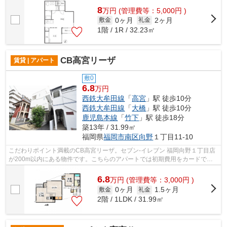
8
万
円
(管理費等：5,000円 )
0ヶ月
2ヶ月
敷金
礼金
1階 / 1R / 32.23㎡
CB高宮リーザ
賃貸 | アパート
敷0
6.8
万円
西鉄大牟田線
「
高宮
」駅 徒歩10分
西鉄大牟田線
「
大橋
」駅 徒歩10分
鹿児島本線
「
竹下
」駅 徒歩18分
築13年 / 31.99㎡
福岡県
福岡市南区
向野
１丁目11-10
こだわりポイント満載のCB高宮リーザ。セブン-イレブン 福岡向野１丁目店
が200m以内にある物件です。こちらのアパートでは初期費用をカードでお
支払いいただけます。2つの路線をご利用...
6.8
万
円
(管理費等：3,000円 )
0ヶ月
1.5ヶ月
敷金
礼金
2階 / 1LDK / 31.99㎡