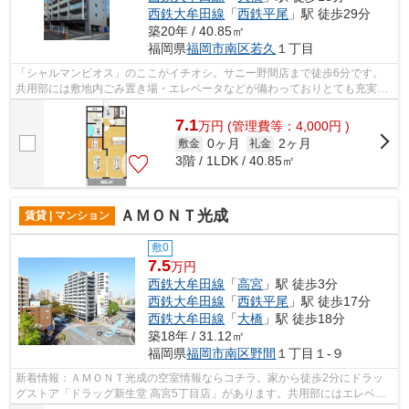
西鉄大牟田線
「
西鉄平尾
」駅 徒歩29分
築20年 / 40.85㎡
福岡県
福岡市南区
若久
１丁目
「シャルマンビオス」のここがイチオシ。サニー野間店まで徒歩6分です。
共用部には敷地内ごみ置き場・エレベータなどが備わっておりとても充実し
ています。四季折々の風を感じられる通...
7.1
万
円
(管理費等：4,000円 )
0ヶ月
2ヶ月
敷金
礼金
3階 / 1LDK / 40.85㎡
ＡＭＯＮＴ光成
賃貸 | マンション
敷0
7.5
万円
西鉄大牟田線
「
高宮
」駅 徒歩3分
西鉄大牟田線
「
西鉄平尾
」駅 徒歩17分
西鉄大牟田線
「
大橋
」駅 徒歩18分
築18年 / 31.12㎡
福岡県
福岡市南区
野間
１丁目１-９
新着情報：ＡＭＯＮＴ光成の空室情報ならコチラ。家から徒歩2分にドラッ
グストア「ドラッグ新生堂 高宮5丁目店」があります。共用部にはエレベー