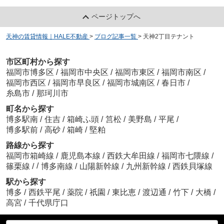
ページトップへ
天神の賃貸情報｜HALE不動産
>
ブログ記事一覧
>
天神2丁目テナント
市区町村から探す
福岡市博多区
/
福岡市中央区
/
福岡市東区
/
福岡市南区
/
福岡市西区
/
福岡市早良区
/
福岡市城南区
/
春日市
/
糸島市
/
那珂川市
町名から探す
博多駅南
/
住吉
/
箱崎ふ頭
/
筥松
/
美野島
/
平尾
/
博多駅前
/
高砂
/
箱崎
/
堅粕
路線から探す
福岡市箱崎線
/
鹿児島本線
/
西鉄大牟田線
/
福岡市七隈線
/
/
篠栗線
/
博多南線
/
山陽新幹線
/
九州新幹線
/
西鉄貝塚線
駅から探す
博多
/
西鉄平尾
/
薬院
/
祇園
/
東比恵
/
渡辺通
/
竹下
/
大橋
/
高宮
/
千代県庁口