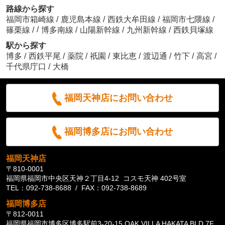
路線から探す
福岡市箱崎線
/
鹿児島本線
/
西鉄大牟田線
/
福岡市七隈線
/
/
篠栗線
/
博多南線
/
山陽新幹線
/
九州新幹線
/
西鉄貝塚線
駅から探す
博多
/
西鉄平尾
/
薬院
/
祇園
/
東比恵
/
渡辺通
/
竹下
/
高宮
/
千代県庁口
/
大橋
福岡天神店にお問い合わせ
福岡博多店にお問い合わせ
福岡天神店
〒810-0001
福岡県福岡市中央区天神２丁目4-12 コスモ天神 402号室
TEL：092-738-8688 / FAX：092-738-8689
福岡博多店
〒812-0011
福岡県福岡市博多区博多駅前3-20-15 OAK VILLA HAKATA BLD.7F