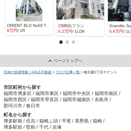
ORIENT BLD No59 TWINS
CB和白フラン
Grandtic S
6万円
/ 1R
6.2万円
/ 1LDK
5.6万円
/ 1
ページトップへ
天神の賃貸情報｜HALE不動産
>
ブログ記事一覧
>
梅光園1丁目テナント
市区町村から探す
福岡市博多区
/
福岡市東区
/
福岡市中央区
/
福岡市南区
/
福岡市西区
/
福岡市早良区
/
福岡市城南区
/
糸島市
/
那珂川市
/
春日市
町名から探す
博多駅南
/
住吉
/
箱崎ふ頭
/
平尾
/
美野島
/
箱崎
/
博多駅前
/
堅粕
/
千代
/
吉塚