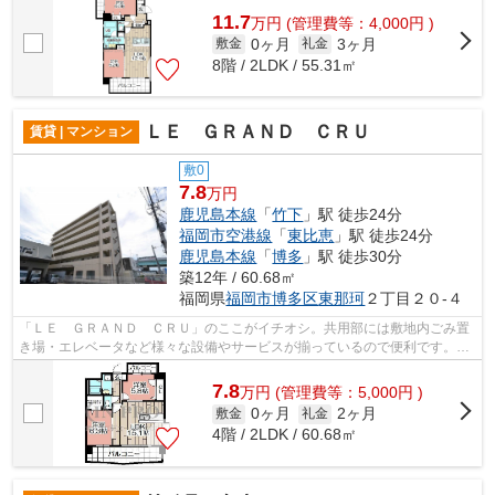
11.7
万
円
(管理費等：4,000円 )
0ヶ月
3ヶ月
敷金
礼金
8階 / 2LDK / 55.31㎡
ＬＥ ＧＲＡＮＤ ＣＲＵ
賃貸 | マンション
敷0
7.8
万円
鹿児島本線
「
竹下
」駅 徒歩24分
福岡市空港線
「
東比恵
」駅 徒歩24分
鹿児島本線
「
博多
」駅 徒歩30分
築12年 / 60.68㎡
福岡県
福岡市博多区
東那珂
２丁目２０-４
「ＬＥ ＧＲＡＮＤ ＣＲＵ」のここがイチオシ。共用部には敷地内ごみ置
き場・エレベータなど様々な設備やサービスが揃っているので便利です。ク
レジットカードで初期費用をお支払い...
7.8
万
円
(管理費等：5,000円 )
0ヶ月
2ヶ月
敷金
礼金
4階 / 2LDK / 60.68㎡