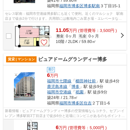
築41年 / 59.80㎡
福岡県
福岡市博多区
博多駅南
３丁目15-1
セレス駅南：福岡市空港線博多駅にも近くて便利。近くのマルショク 駅南
店まで徒歩2分で行けます。共用部には敷地内ごみ置き場・エレベータなど
が揃っております。こちらの物件は、駅...
11.05
万
円
(管理費等：3,500円 )
0ヶ月
0ヶ月
敷金
礼金
10階 / 2LDK / 59.80㎡
ピュアドームグランディー博多
賃貸 | マンション
敷0
6
万円
福岡市七隈線
「
櫛田神社前
」駅 徒歩4分
鹿児島本線
「
博多
」駅 徒歩9分
福岡市空港線
「
祇園
」駅 徒歩9分
築24年 / 21.78㎡
福岡県
福岡市博多区
住吉
２丁目1-6
新着情報：ピュアドームグランディー博多の空室情報ならコチラ。セブン-イ
レブン 博多駅前3丁目店まで徒歩6分と近場にコンビニがあるのもポイント。
共用部には敷地内ごみ置き場・エレ...
6
万
円
(管理費等：5,000円 )