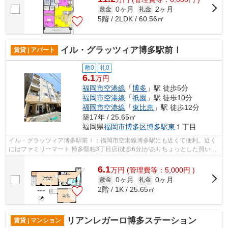
0ヶ月
2ヶ月
敷金
礼金
5階 / 2LDK / 60.56㎡
イル・グラッツィア博多駅前Ⅰ
賃貸 | アパート
敷0
礼0
6.1
万円
福岡市空港線
「
博多
」駅 徒歩5分
福岡市空港線
「
祇園
」駅 徒歩10分
福岡市空港線
「
東比恵
」駅 徒歩12分
築17年 / 25.65㎡
福岡県
福岡市博多区
博多駅東
１丁目
イル・グラッツィア博多駅前Ⅰ：福岡市空港線博多駅にも近くて便利。近く
にはファミリーマート 博多堅粕3丁目店(徒歩6分)がありちょっとした買い物
に便利です。3駅利用可能なので、用途...
6.1
万
円
(管理費等：5,000円 )
0ヶ月
0ヶ月
敷金
礼金
2階 / 1K / 25.65㎡
リアンレガーロ博多ステーション
賃貸 | マンション