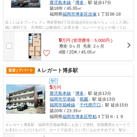
鹿児島本線
「
博多
」駅 徒歩17分
築18年 / 45.05㎡
福岡県
福岡市博多区
吉塚
１丁目38-18
近くにはセブンイレブン 博多堅粕3丁目店(徒歩5分)がありちょっとした買い
物に便利です。共用部には敷地内ごみ置き場・エレベータなどが揃ってお
り、とても充実しています。クレジット...
9
万
円
(管理費等：5,000円 )
0ヶ月
2ヶ月
敷金
礼金
4階 / 2DK / 45.05㎡
Ａレガート博多駅
賃貸 | アパート
敷0
5
万円
鹿児島本線
「
博多
」駅 徒歩12分
福岡市空港線
「
祇園
」駅 徒歩13分
福岡市箱崎線
「
千代県庁口
」駅 徒歩15分
築20年 / 23.39㎡
福岡県
福岡市博多区
堅粕
３丁目６-１９
Ａレガート博多駅：福岡市空港線博多にも近くて便利。初期費用をカードで
お支払いいただけるので、カードで決済したい方にもおすすめです。駅から
徒歩10分に立地する物件です。一階に...