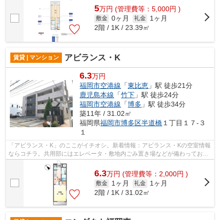
5
万
円
(管理費等：5,000円 )
0ヶ月
1ヶ月
敷金
礼金
2階 / 1K / 23.39㎡
アビランス・K
賃貸 | マンション
6.3
万円
福岡市空港線
「
東比恵
」駅 徒歩21分
鹿児島本線
「
竹下
」駅 徒歩24分
福岡市空港線
「
博多
」駅 徒歩34分
築11年 / 31.02㎡
福岡県
福岡市博多区
半道橋
１丁目１７-３
１
「アビランス・K」のここがイチオシ。新着情報：アビランス・Kの空室情報
ならコチラ。共用部にはエレベータ・敷地内ごみ置き場などが備わっており
とても充実しています。バス停は徒歩3...
6.3
万
円
(管理費等：2,000円 )
1ヶ月
1ヶ月
敷金
礼金
2階 / 1K / 31.02㎡