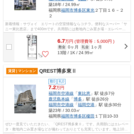
築18年 / 24.99㎡
福岡県
福岡市博多区
東光
２丁目１６－２
２
新着情報：サヴォイ エリートの空室情報ならコチラ。便利なスーパー「サ
ニー東比恵店」まで400mです。共用部には敷地内ごみ置き場・エレベータ
など様々な設備やサービスが揃っている...
6.7
万
円
(管理費等：5,000円 )
0ヶ月
1ヶ月
敷金
礼金
13階 / 1K / 24.99㎡
QREST博多東Ⅱ
賃貸 | マンション
敷0
礼0
7.2
万円
福岡市空港線
「
東比恵
」駅 徒歩7分
鹿児島本線
「
博多
」駅 徒歩26分
福岡市空港線
「
福岡空港
」駅 徒歩30分
築23年 / 30.03㎡
福岡県
福岡市博多区
榎田
１丁目10-33
ぜひ一度見ていただきたい、「QREST博多東Ⅱ」です。共用部にはエレベー
タ・敷地内ごみ置き場などが備わっておりとても充実しています。地上10階