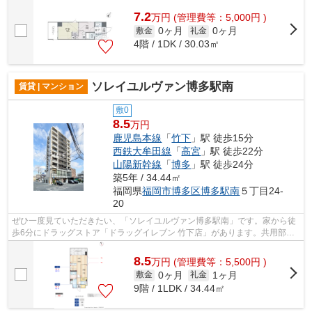
建てのマンションは、弊社イチオシの物...
7.2
万
円
(管理費等：5,000円 )
0ヶ月
0ヶ月
敷金
礼金
4階 / 1DK / 30.03㎡
ソレイユルヴァン博多駅南
賃貸 | マンション
敷0
8.5
万円
鹿児島本線
「
竹下
」駅 徒歩15分
西鉄大牟田線
「
高宮
」駅 徒歩22分
山陽新幹線
「
博多
」駅 徒歩24分
築5年 / 34.44㎡
福岡県
福岡市博多区
博多駅南
５丁目24-
20
ぜひ一度見ていただきたい、「ソレイユルヴァン博多駅南」です。家から徒
歩6分にドラッグストア「ドラッグイレブン 竹下店」があります。共用部に
はエレベータ・敷地内ごみ置き場など...
8.5
万
円
(管理費等：5,500円 )
0ヶ月
1ヶ月
敷金
礼金
9階 / 1LDK / 34.44㎡