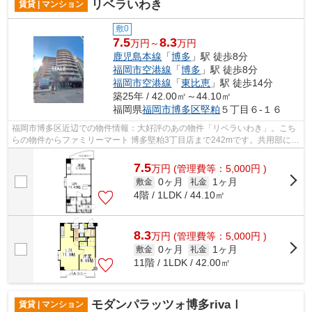
リベラいわき
賃貸 | マンション
敷0
7.5
8.3
万円～
万円
鹿児島本線
「
博多
」駅 徒歩8分
福岡市空港線
「
博多
」駅 徒歩8分
福岡市空港線
「
東比恵
」駅 徒歩14分
築25年 / 42.00㎡～44.10㎡
福岡県
福岡市博多区
堅粕
５丁目６-１６
福岡市博多区近辺での物件情報：大好評のあの物件「リベラいわき」。こち
らの物件からファミリーマート 博多堅粕3丁目店まで242mです。共用部には
エレベータ・敷地内ごみ置き場などが...
7.5
万
円
(管理費等：5,000円 )
0ヶ月
1ヶ月
敷金
礼金
4階 / 1LDK / 44.10㎡
8.3
万
円
(管理費等：5,000円 )
0ヶ月
1ヶ月
敷金
礼金
11階 / 1LDK / 42.00㎡
モダンパラッツォ博多rivaⅠ
賃貸 | マンション