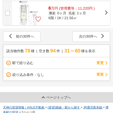
いただける物件です。マンションはバス...
6
万
円
(管理費等：11,220円 )
0ヶ月
1ヶ月
敷金
礼金
6階 / 1K / 21.56㎡
前の30件へ
次の30件へ
78
94
31～60
該当物件数
棟
空き数
件
棟を表示
駅で絞り込む
変更
変更
絞り込み条件：
なし
ページトップへ
天神の賃貸情報｜HALE不動産
>
(賃貸)路線・駅から探す
>
JR鹿児島本線
>
博
多駅の賃貸
>
2ページ目