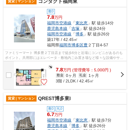
コンダクト福岡東
賃貸 | マンション
敷0
7.8
万円
福岡市空港線
「
東比恵
」駅 徒歩14分
鹿児島本線
「
吉塚
」駅 徒歩24分
福岡市空港線
「
博多
」駅 徒歩26分
築17年 / 42.45㎡
福岡県
福岡市博多区
豊
２丁目4-57
ファミリーマート 博多豊２丁目店まで徒歩6分と近場にコンビニがあるのも
ポイント。共用部にはエレベータ・敷地内ごみ置き場など様々な設備やサー
ビスが揃っているので便利です。バス...
7.8
万
円
(管理費等：5,000円 )
0ヶ月
1ヶ月
敷金
礼金
3階 / 2LDK / 42.45㎡
QREST博多東I
賃貸 | マンション
敷0
礼0
6.7
万円
福岡市空港線
「
東比恵
」駅 徒歩7分
鹿児島本線
「
博多
」駅 徒歩26分