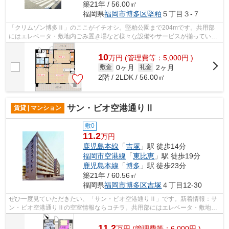
築21年 / 56.00㎡
福岡県
福岡市博多区
堅粕
５丁目３-７
「クリムゾン博多Ⅱ」のここがイチオシ。堅粕公園まで204mです。共用部
にはエレベータ・敷地内ごみ置き場など様々な設備やサービスが揃っている
ので便利です。こちらは初期費用をカード...
10
万
円
(管理費等：5,000円 )
0ヶ月
2ヶ月
敷金
礼金
2階 / 2LDK / 56.00㎡
サン・ビオ空港通りⅡ
賃貸 | マンション
敷0
11.2
万円
鹿児島本線
「
吉塚
」駅 徒歩14分
福岡市空港線
「
東比恵
」駅 徒歩19分
鹿児島本線
「
博多
」駅 徒歩23分
築21年 / 60.56㎡
福岡県
福岡市博多区
吉塚
４丁目12-30
ぜひ一度見ていただきたい、「サン・ビオ空港通りⅡ」です。新着情報：サ
ン・ビオ空港通りⅡの空室情報ならコチラ。共用部にはエレベータ・敷地内
ごみ置き場などが揃っており、とても充...
11.2
万
円
(管理費等：6,000円 )