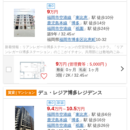
敷0
9
万円
福岡市空港線
「
東比恵
」駅 徒歩10分
鹿児島本線
「
博多
」駅 徒歩14分
福岡市空港線
「
祇園
」駅 徒歩24分
築9年 / 32.45㎡
福岡県
福岡市博多区
比恵町
10-32
新着情報：リアンレガーロ博多ステーションの空室情報ならコチラ。「リア
ンレガーロ博多ステーション」のここがイチオシ。共用部には敷地内ごみ置
き場・エレベータなどが揃っており、...
9
万
円
(管理費等：5,000円 )
0ヶ月
1ヶ月
敷金
礼金
3階 / 2K / 32.45㎡
デュ・レジア博多レジデンス
賃貸 | マンション
敷0
新築
9.4
10.5
万円～
万円
福岡市空港線
「
東比恵
」駅 徒歩6分
鹿児島本線
「
博多
」駅 徒歩16分
福岡市空港線
「
祇園
」駅 徒歩26分