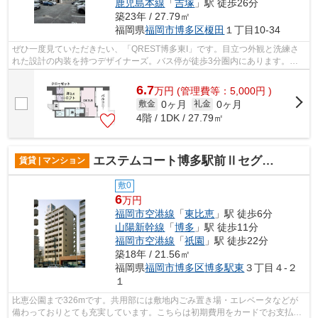
鹿児島本線
「
吉塚
」駅 徒歩26分
築23年 / 27.79㎡
福岡県
福岡市博多区
榎田
１丁目10-34
ぜひ一度見ていただきたい、「QREST博多東I」です。目立つ外観と洗練さ
れた設計の内装を持つデザイナーズ。バス停が徒歩3分圏内にあります。風
通しが良好なので、夏も涼しい風がはいっ...
6.7
万
円
(管理費等：5,000円 )
0ヶ月
0ヶ月
敷金
礼金
4階 / 1DK / 27.79㎡
エステムコート博多駅前Ⅱセグティス
賃貸 | マンション
敷0
6
万円
福岡市空港線
「
東比恵
」駅 徒歩6分
山陽新幹線
「
博多
」駅 徒歩11分
福岡市空港線
「
祇園
」駅 徒歩22分
築18年 / 21.56㎡
福岡県
福岡市博多区
博多駅東
３丁目４-２
１
比恵公園まで326mです。共用部には敷地内ごみ置き場・エレベータなどが
備わっておりとても充実しています。こちらは初期費用をカードでお支払い