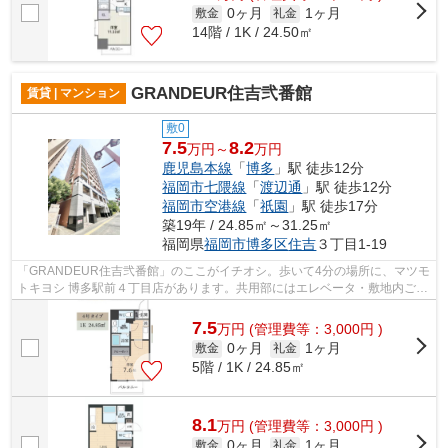
0ヶ月
1ヶ月
敷金
礼金
14階 / 1K / 24.50㎡
GRANDEUR住吉弐番館
賃貸 | マンション
敷0
7.5
8.2
万円～
万円
鹿児島本線
「
博多
」駅 徒歩12分
福岡市七隈線
「
渡辺通
」駅 徒歩12分
福岡市空港線
「
祇園
」駅 徒歩17分
築19年 / 24.85㎡～31.25㎡
福岡県
福岡市博多区
住吉
３丁目1-19
「GRANDEUR住吉弐番館」のここがイチオシ。歩いて4分の場所に、マツモ
トキヨシ 博多駅前４丁目店があります。共用部にはエレベータ・敷地内ごみ
置き場などが揃っており、とても充実し...
7.5
万
円
(管理費等：3,000円 )
0ヶ月
1ヶ月
敷金
礼金
5階 / 1K / 24.85㎡
8.1
万
円
(管理費等：3,000円 )
0ヶ月
1ヶ月
敷金
礼金