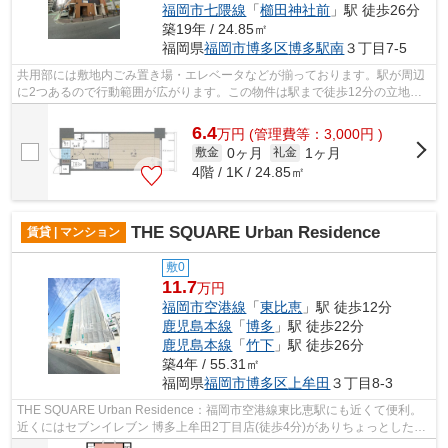
福岡市七隈線
「
櫛田神社前
」駅 徒歩26分
築19年 / 24.85㎡
福岡県
福岡市博多区
博多駅南
３丁目7-5
共用部には敷地内ごみ置き場・エレベータなどが揃っております。駅が周辺
に2つあるので行動範囲が広がります。この物件は駅まで徒歩12分の立地で
す。始発駅が近くにある物件です。こち...
6.4
万
円
(管理費等：3,000円 )
0ヶ月
1ヶ月
敷金
礼金
4階 / 1K / 24.85㎡
THE SQUARE Urban Residence
賃貸 | マンション
敷0
11.7
万円
福岡市空港線
「
東比恵
」駅 徒歩12分
鹿児島本線
「
博多
」駅 徒歩22分
鹿児島本線
「
竹下
」駅 徒歩26分
築4年 / 55.31㎡
福岡県
福岡市博多区
上牟田
３丁目8-3
THE SQUARE Urban Residence：福岡市空港線東比恵駅にも近くて便利。
近くにはセブンイレブン 博多上牟田2丁目店(徒歩4分)がありちょっとした買
い物に便利です。共用部にはエレベータ・...