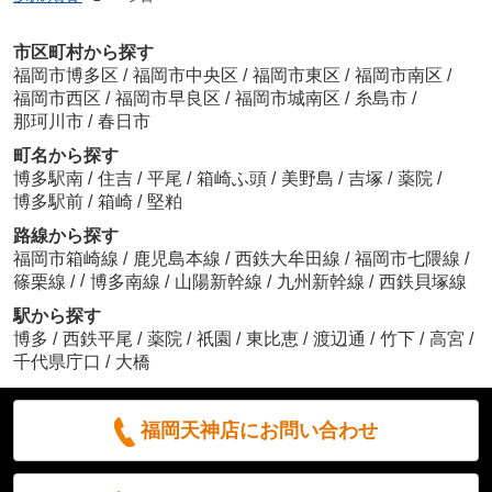
市区町村から探す
福岡市博多区
/
福岡市中央区
/
福岡市東区
/
福岡市南区
/
福岡市西区
/
福岡市早良区
/
福岡市城南区
/
糸島市
/
那珂川市
/
春日市
町名から探す
博多駅南
/
住吉
/
平尾
/
箱崎ふ頭
/
美野島
/
吉塚
/
薬院
/
博多駅前
/
箱崎
/
堅粕
路線から探す
福岡市箱崎線
/
鹿児島本線
/
西鉄大牟田線
/
福岡市七隈線
/
/
篠栗線
/
博多南線
/
山陽新幹線
/
九州新幹線
/
西鉄貝塚線
駅から探す
博多
/
西鉄平尾
/
薬院
/
祇園
/
東比恵
/
渡辺通
/
竹下
/
高宮
/
千代県庁口
/
大橋
福岡天神店にお問い合わせ