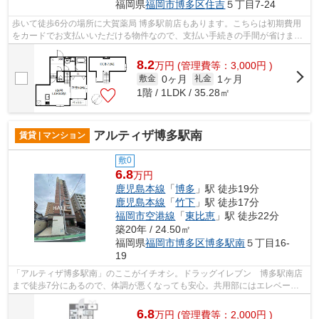
福岡県
福岡市博多区
住吉
５丁目7-24
歩いて徒歩6分の場所に大賀薬局 博多駅前店もあります。こちらは初期費用
をカードでお支払いいただける物件なので、支払い手続きの手間が省けま
す。こちらの物件はアパートです。一階...
8.2
万
円
(管理費等：3,000円 )
0ヶ月
1ヶ月
敷金
礼金
1階 / 1LDK / 35.28㎡
アルティザ博多駅南
賃貸 | マンション
敷0
6.8
万円
鹿児島本線
「
博多
」駅 徒歩19分
鹿児島本線
「
竹下
」駅 徒歩17分
福岡市空港線
「
東比恵
」駅 徒歩22分
築20年 / 24.50㎡
福岡県
福岡市博多区
博多駅南
５丁目16-
19
「アルティザ博多駅南」のここがイチオシ。ドラッグイレブン 博多駅南店
まで徒歩7分にあるので、体調が悪くなっても安心。共用部にはエレベー
タ・敷地内ごみ置き場などが揃っておりま...
6.8
万
円
(管理費等：2,000円 )