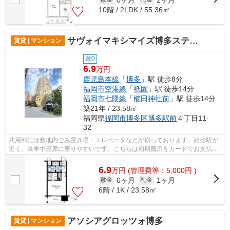
10階 / 2LDK / 55.36㎡
サヴォイマキシマイズ博多ステーション
賃貸 | マンション
敷0
6.9
万円
鹿児島本線
「
博多
」駅 徒歩8分
福岡市空港線
「
祇園
」駅 徒歩14分
福岡市七隈線
「
櫛田神社前
」駅 徒歩14分
築21年 / 23.58㎡
福岡県
福岡市博多区
博多駅前
４丁目11-
32
共用部には敷地内ごみ置き場・エレベータなどが揃っております。始発駅が
近く、乗車中座席に座りやすいです。こちらは初期費用をカードでお支払い
いただける物件です。こちらはマンシ...
6.9
万
円
(管理費等：5,000円 )
0ヶ月
1ヶ月
敷金
礼金
6階 / 1K / 23.58㎡
アソシアグロッツォ博多
賃貸 | マンション