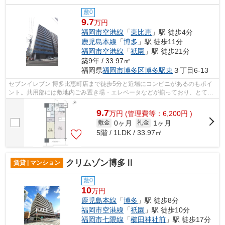
敷0
9.7
万円
福岡市空港線
「
東比恵
」駅 徒歩4分
鹿児島本線
「
博多
」駅 徒歩11分
福岡市空港線
「
祇園
」駅 徒歩21分
築9年 / 33.97㎡
福岡県
福岡市博多区
博多駅東
３丁目6-13
セブンイレブン 博多比恵町店まで徒歩5分と近場にコンビニがあるのもポイ
ント。共用部には敷地内ごみ置き場・エレベータなどが揃っており、とても
充実しています。バス停徒歩3分以内な...
9.7
万
円
(管理費等：6,200円 )
0ヶ月
1ヶ月
敷金
礼金
5階 / 1LDK / 33.97㎡
クリムゾン博多Ⅱ
賃貸 | マンション
敷0
10
万円
鹿児島本線
「
博多
」駅 徒歩8分
福岡市空港線
「
祇園
」駅 徒歩10分
福岡市七隈線
「
櫛田神社前
」駅 徒歩17分