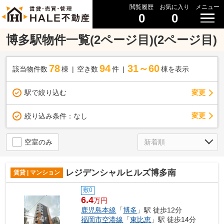
閲覧履歴
お気に入り
メニュー
0
0
博多駅物件一覧(2ページ目)(2ページ目)
78
94
31～60
該当物件数
棟
空き数
件
棟を表示
駅で絞り込む
変更
変更
絞り込み条件：
なし
空室のみ
レジデンシャルヒルズ博多南
賃貸 | マンション
敷0
6.4
万円
鹿児島本線
「
博多
」駅 徒歩12分
福岡市空港線
「
東比恵
」駅 徒歩14分