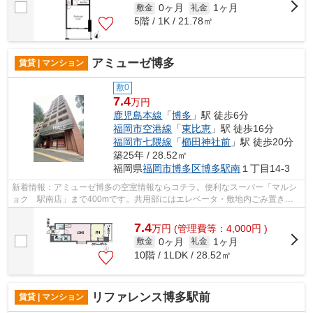
0ヶ月
1ヶ月
敷金
礼金
5階 / 1K / 21.78㎡
アミューゼ博多
賃貸 | マンション
敷0
7.4
万円
鹿児島本線
「
博多
」駅 徒歩6分
福岡市空港線
「
東比恵
」駅 徒歩16分
福岡市七隈線
「
櫛田神社前
」駅 徒歩20分
築25年 / 28.52㎡
福岡県
福岡市博多区
博多駅南
１丁目14-3
新着情報：アミューゼ博多の空室情報ならコチラ。便利なスーパー「マルシ
ョク 駅南店」まで400mです。共用部にはエレベータ・敷地内ごみ置き場
などが揃っており、とても充実していま...
7.4
万
円
(管理費等：4,000円 )
0ヶ月
1ヶ月
敷金
礼金
10階 / 1LDK / 28.52㎡
リファレンス博多駅前
賃貸 | マンション