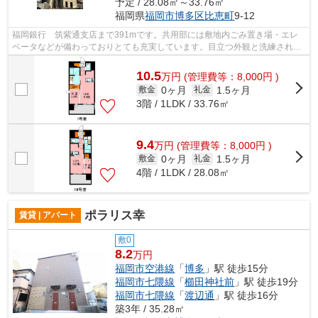
予定 / 28.08㎡～33.76㎡
福岡県
福岡市博多区
比恵町
9-12
福岡銀行 筑紫通支店まで391mです。共用部には敷地内ごみ置き場・エレ
ベータなどが備わっておりとても充実しています。目立つ外観と洗練された
設計の内装を持つデザイナーズ。こちら...
10.5
万
円
(管理費等：8,000円 )
0ヶ月
1.5ヶ月
敷金
礼金
3階 / 1LDK / 33.76㎡
9.4
万
円
(管理費等：8,000円 )
0ヶ月
1.5ヶ月
敷金
礼金
4階 / 1LDK / 28.08㎡
ポラリス幸
賃貸 | アパート
敷0
8.2
万円
福岡市空港線
「
博多
」駅 徒歩15分
福岡市七隈線
「
櫛田神社前
」駅 徒歩19分
福岡市七隈線
「
渡辺通
」駅 徒歩16分
築3年 / 35.28㎡