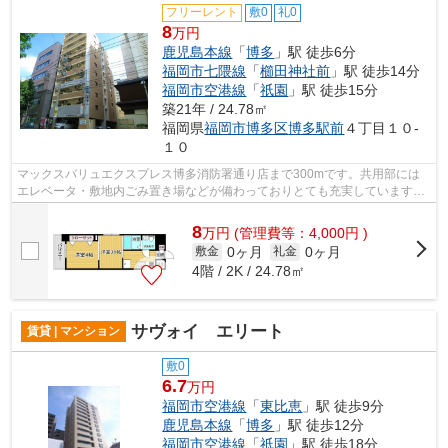
フリーレント
敷0
礼0
8
万円
鹿児島本線
「
博多
」駅 徒歩6分
福岡市七隈線
「
櫛田神社前
」駅 徒歩14分
福岡市空港線
「
祇園
」駅 徒歩15分
築21年 / 24.78㎡
福岡県
福岡市博多区
博多駅前
４丁目１０-
１０
マックスバリュエクスプレス博多消防署通り店まで300mです。共用部には
エレベータ・敷地内ごみ置き場などが備わっておりとても充実しています。
駅から徒歩6分の物件で、電車での通勤に...
8
万
円
(管理費等：4,000円 )
0ヶ月
0ヶ月
敷金
礼金
4階 / 2K / 24.78㎡
サヴォイ エリート
賃貸 | マンション
敷0
6.7
万円
福岡市空港線
「
東比恵
」駅 徒歩9分
鹿児島本線
「
博多
」駅 徒歩12分
福岡市空港線
「
祇園
」駅 徒歩18分