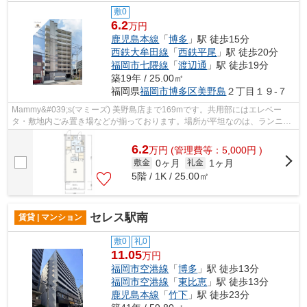
敷0
6.2
万円
鹿児島本線
「
博多
」駅 徒歩15分
西鉄大牟田線
「
西鉄平尾
」駅 徒歩20分
福岡市七隈線
「
渡辺通
」駅 徒歩19分
築19年 / 25.00㎡
福岡県
福岡市博多区
美野島
２丁目１９-７
Mammy&#039;s(マミーズ) 美野島店まで169mです。共用部にはエレベー
タ・敷地内ごみ置き場などが揃っております。場所が平坦なのは、ランニン
グをする上で抑えたいポイントですね。...
6.2
万
円
(管理費等：5,000円 )
0ヶ月
1ヶ月
敷金
礼金
5階 / 1K / 25.00㎡
セレス駅南
賃貸 | マンション
敷0
礼0
11.05
万円
福岡市空港線
「
博多
」駅 徒歩13分
福岡市空港線
「
東比恵
」駅 徒歩13分
鹿児島本線
「
竹下
」駅 徒歩23分