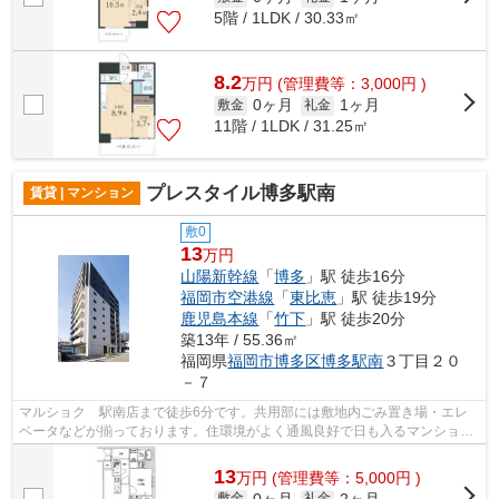
5階 / 1LDK / 30.33㎡
8.2
万
円
(管理費等：3,000円 )
0ヶ月
1ヶ月
敷金
礼金
11階 / 1LDK / 31.25㎡
プレスタイル博多駅南
賃貸 | マンション
敷0
13
万円
山陽新幹線
「
博多
」駅 徒歩16分
福岡市空港線
「
東比恵
」駅 徒歩19分
鹿児島本線
「
竹下
」駅 徒歩20分
築13年 / 55.36㎡
福岡県
福岡市博多区
博多駅南
３丁目２０
－７
マルショク 駅南店まで徒歩6分です。共用部には敷地内ごみ置き場・エレ
ベータなどが揃っております。住環境がよく通風良好で日も入るマンション
をご提供します。平坦な場所にあるマン...
13
万
円
(管理費等：5,000円 )
0ヶ月
2ヶ月
敷金
礼金