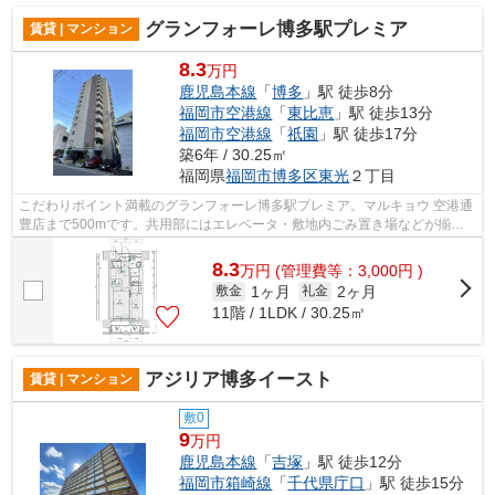
グランフォーレ博多駅プレミア
賃貸 | マンション
8.3
万円
鹿児島本線
「
博多
」駅 徒歩8分
福岡市空港線
「
東比恵
」駅 徒歩13分
福岡市空港線
「
祇園
」駅 徒歩17分
築6年 / 30.25㎡
福岡県
福岡市博多区
東光
２丁目
こだわりポイント満載のグランフォーレ博多駅プレミア。マルキョウ 空港通
豊店まで500mです。共用部にはエレベータ・敷地内ごみ置き場などが揃っ
ており、とても充実しています。13階建...
8.3
万
円
(管理費等：3,000円 )
1ヶ月
2ヶ月
敷金
礼金
11階 / 1LDK / 30.25㎡
アジリア博多イースト
賃貸 | マンション
敷0
9
万円
鹿児島本線
「
吉塚
」駅 徒歩12分
福岡市箱崎線
「
千代県庁口
」駅 徒歩15分