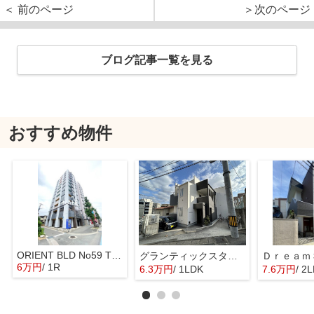
＜ 前のページ
＞次のページ
ブログ記事一覧を見る
おすすめ物件
ORIENT BLD No59 TWINS
グランティックスタツイオーネ香椎
6万円
/ 1R
6.3万円
/ 1LDK
7.6万円
/ 2