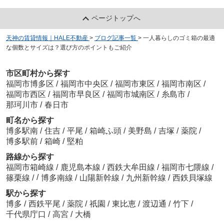
ページトップへ
天神の賃貸情報｜HALE不動産
>
ブログ記事一覧
>
一人暮らしのゴミ箱の最適
な個数とサイズは？選び方のポイントもご紹介
市区町村から探す
福岡市博多区
/
福岡市中央区
/
福岡市東区
/
福岡市南区
/
福岡市西区
/
福岡市早良区
/
福岡市城南区
/
糸島市
/
那珂川市
/
春日市
町名から探す
博多駅南
/
住吉
/
平尾
/
箱崎ふ頭
/
美野島
/
吉塚
/
薬院
/
博多駅前
/
箱崎
/
堅粕
路線から探す
福岡市箱崎線
/
鹿児島本線
/
西鉄大牟田線
/
福岡市七隈線
/
/
篠栗線
/
博多南線
/
山陽新幹線
/
九州新幹線
/
西鉄貝塚線
駅から探す
博多
/
西鉄平尾
/
薬院
/
祇園
/
東比恵
/
渡辺通
/
竹下
/
千代県庁口
/
高宮
/
大橋