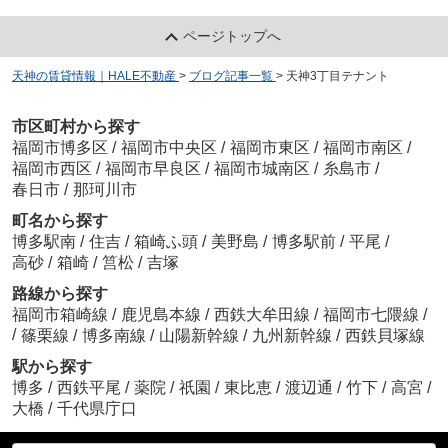
ページトップへ
天神の賃貸情報｜HALE不動産
>
ブログ記事一覧
>
天神3丁目テナント
市区町村から探す
福岡市博多区
/
福岡市中央区
/
福岡市東区
/
福岡市南区
/
福岡市西区
/
福岡市早良区
/
福岡市城南区
/
糸島市
/
春日市
/
那珂川市
町名から探す
博多駅南
/
住吉
/
箱崎ふ頭
/
美野島
/
博多駅前
/
平尾
/
高砂
/
箱崎
/
筥松
/
吉塚
路線から探す
福岡市箱崎線
/
鹿児島本線
/
西鉄大牟田線
/
福岡市七隈線
/
/
篠栗線
/
博多南線
/
山陽新幹線
/
九州新幹線
/
西鉄貝塚線
駅から探す
博多
/
西鉄平尾
/
薬院
/
祇園
/
東比恵
/
渡辺通
/
竹下
/
高宮
/
大橋
/
千代県庁口