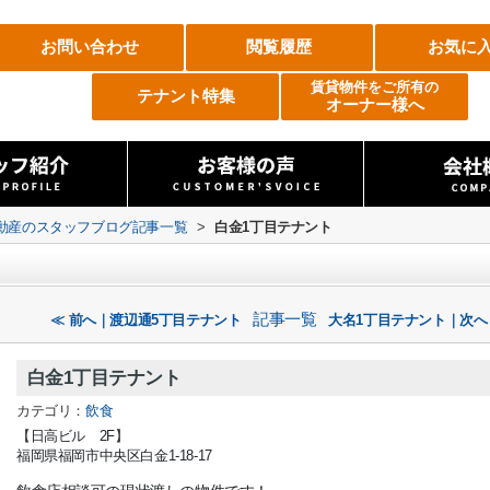
お問い合わせ
閲覧履歴
お気に
賃貸物件をご所有の
テナント特集
オーナー様へ
不動産のスタッフブログ記事一覧
>
白金1丁目テナント
記事一覧
≪ 前へ｜渡辺通5丁目テナント
大名1丁目テナント｜次へ
白金1丁目テナント
カテゴリ：
飲食
【
日高ビル 2F
】
福岡県福岡市中央区白金1-18-17