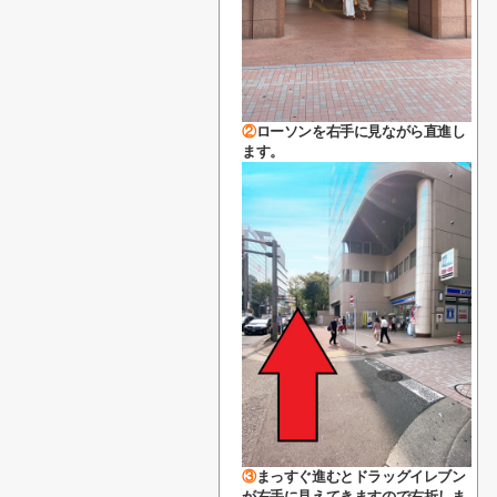
②
ローソンを右手に見ながら直進し
ます。
③
まっすぐ進むとドラッグイレブン
が
右手に見えてきますので右折しま