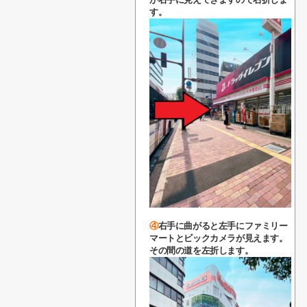
す。
④
右手に曲がると左手に
ファミリー
マートと
ビックカメラが見えます。
その間の道を左折します。