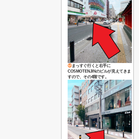
⑤
まっすぐ行くと右手に
COSMOTENJINのビルが
見えてきま
すので、
その4階です。