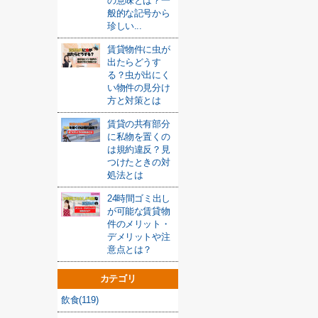
の意味とは？一
般的な記号から
珍しい...
賃貸物件に虫が
出たらどうす
る？虫が出にく
い物件の見分け
方と対策とは
賃貸の共有部分
に私物を置くの
は規約違反？見
つけたときの対
処法とは
24時間ゴミ出し
が可能な賃貸物
件のメリット・
デメリットや注
意点とは？
カテゴリ
飲食(119)