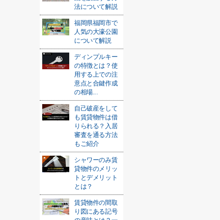
法について解説
福岡県福岡市で
人気の大濠公園
について解説
ディンプルキー
の特徴とは？使
用する上での注
意点と合鍵作成
の相場...
自己破産をして
も賃貸物件は借
りられる？入居
審査を通る方法
もご紹介
シャワーのみ賃
貸物件のメリッ
トとデメリット
とは？
賃貸物件の間取
り図にある記号