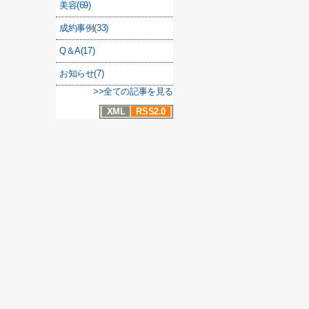
美容(69)
成約事例(33)
Q＆A(17)
お知らせ(7)
>>全ての記事を見る
XML
RSS2.0