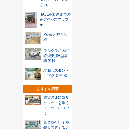
され...
HALE不動産までの
★アクセスマップ
★
Puresol 福岡店
様
ラシクラボ 就労
継続支援B型事
業所 様
馬刺しスタンド
十字路 春吉 様
おすすめ記事
賃貸の床にコル
クマットを敷く
メリットについ
て
賃貸物件に全身
鏡を設置する方