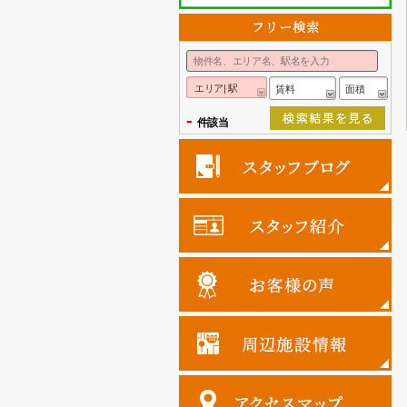
エリア| 駅
賃料
面積
-
件該当