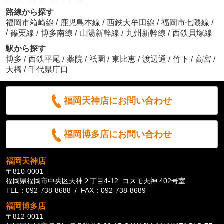
路線から探す
福岡市箱崎線
/
鹿児島本線
/
西鉄大牟田線
/
福岡市七隈線
/
/
篠栗線
/
博多南線
/
山陽新幹線
/
九州新幹線
/
西鉄貝塚線
駅から探す
博多
/
西鉄平尾
/
薬院
/
祇園
/
東比恵
/
渡辺通
/
竹下
/
高宮
/
大橋
/
千代県庁口
福岡天神店にお問い合わせ
福岡博多店にお問い合わせ
福岡天神店
〒810-0001
福岡県福岡市中央区天神２丁目4-12 コスモ天神 402号室
TEL：092-738-8688 / FAX：092-738-8689
福岡博多店
〒812-0011