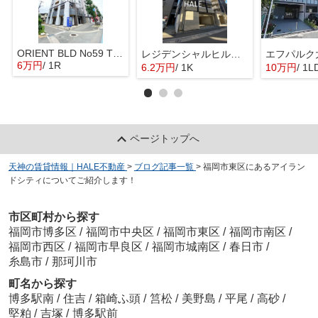
ORIENT BLD No59 TWINS
レジデンシャルヒルズ博多駅前弐番館
エフパルク
6万円
/ 1R
6.2万円
/ 1K
10万円
/ 1L
ページトップへ
天神の賃貸情報｜HALE不動産
>
ブログ記事一覧
>
福岡市東区にあるアイラン
ドシティについてご紹介します！
市区町村から探す
福岡市博多区
/
福岡市中央区
/
福岡市東区
/
福岡市南区
/
福岡市西区
/
福岡市早良区
/
福岡市城南区
/
春日市
/
糸島市
/
那珂川市
町名から探す
博多駅南
/
住吉
/
箱崎ふ頭
/
筥松
/
美野島
/
平尾
/
高砂
/
堅粕
/
吉塚
/
博多駅前