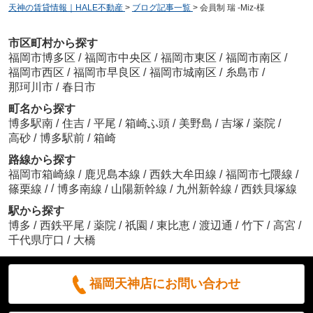
天神の賃貸情報｜HALE不動産
>
ブログ記事一覧
>
会員制 瑞 -Miz-様
市区町村から探す
福岡市博多区
/
福岡市中央区
/
福岡市東区
/
福岡市南区
/
福岡市西区
/
福岡市早良区
/
福岡市城南区
/
糸島市
/
那珂川市
/
春日市
町名から探す
博多駅南
/
住吉
/
平尾
/
箱崎ふ頭
/
美野島
/
吉塚
/
薬院
/
高砂
/
博多駅前
/
箱崎
路線から探す
福岡市箱崎線
/
鹿児島本線
/
西鉄大牟田線
/
福岡市七隈線
/
/
篠栗線
/
博多南線
/
山陽新幹線
/
九州新幹線
/
西鉄貝塚線
駅から探す
博多
/
西鉄平尾
/
薬院
/
祇園
/
東比恵
/
渡辺通
/
竹下
/
高宮
/
千代県庁口
/
大橋
福岡天神店にお問い合わせ