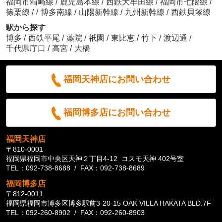
福岡市箱崎線
/
鹿児島本線
/
西鉄大牟田線
/
福岡市七隈線
/
/
篠栗線
/
博多南線
/
山陽新幹線
/
九州新幹線
/
西鉄貝塚線
駅から探す
博多
/
西鉄平尾
/
薬院
/
祇園
/
東比恵
/
竹下
/
渡辺通
/
千代県庁口
/
高宮
/
大橋
福岡天神店にお問い合わせ
福岡博多店にお問い合わせ
福岡天神店
〒810-0001
福岡県福岡市中央区天神２丁目4-12 コスモ天神 402号室
TEL：092-738-8688 / FAX：092-738-8689
福岡博多店
〒812-0011
福岡県福岡市博多区博多駅前3-20-15 OAK VILLA HAKATA BLD.7F
TEL：092-260-8902 / FAX：092-260-8903