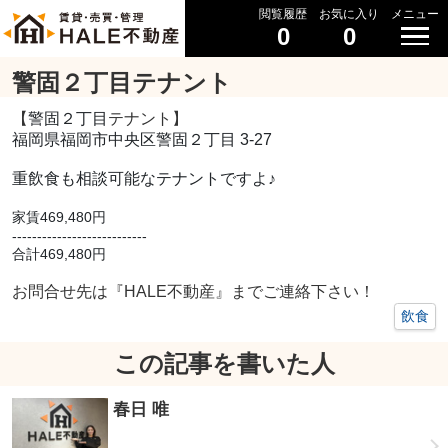
閲覧履歴
お気に入り
メニュー
0
0
警固２丁目テナント
【
警固２丁目
テナント】
福岡県福岡市中央区警固２丁目 3-27
重飲食も相談可能なテナントですよ♪
家賃469,480円
---------------------------
合計469,480円
お問合せ先は『HALE不動産』までご連絡下さい！
飲食
この記事を書いた人
春日 唯