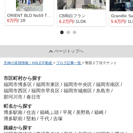
ORIENT BLD No59 TWINS
CB和白フラン
Grandtic S
6万円
/ 1R
6.2万円
/ 1LDK
5.6万円
/ 1
ページトップへ
天神の賃貸情報｜HALE不動産
>
ブログ記事一覧
>
警固２丁目テナント
市区町村から探す
福岡市博多区
/
福岡市東区
/
福岡市中央区
/
福岡市南区
/
福岡市西区
/
福岡市早良区
/
福岡市城南区
/
糸島市
/
那珂川市
/
春日市
町名から探す
博多駅南
/
住吉
/
箱崎ふ頭
/
平尾
/
美野島
/
箱崎
/
博多駅前
/
堅粕
/
千代
/
吉塚
路線から探す