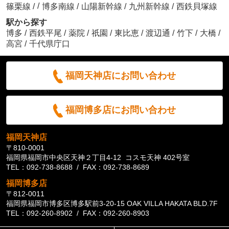
/
篠栗線
/
博多南線
/
山陽新幹線
/
九州新幹線
/
西鉄貝塚線
駅から探す
博多
/
西鉄平尾
/
薬院
/
祇園
/
東比恵
/
渡辺通
/
竹下
/
大橋
/
高宮
/
千代県庁口
福岡天神店にお問い合わせ
福岡博多店にお問い合わせ
福岡天神店
〒810-0001
福岡県福岡市中央区天神２丁目4-12 コスモ天神 402号室
TEL：092-738-8688 / FAX：092-738-8689
福岡博多店
〒812-0011
福岡県福岡市博多区博多駅前3-20-15 OAK VILLA HAKATA BLD.7F
TEL：092-260-8902 / FAX：092-260-8903