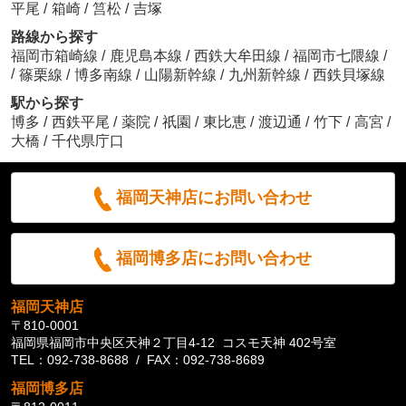
平尾
/
箱崎
/
筥松
/
吉塚
路線から探す
福岡市箱崎線
/
鹿児島本線
/
西鉄大牟田線
/
福岡市七隈線
/
/
篠栗線
/
博多南線
/
山陽新幹線
/
九州新幹線
/
西鉄貝塚線
駅から探す
博多
/
西鉄平尾
/
薬院
/
祇園
/
東比恵
/
渡辺通
/
竹下
/
高宮
/
大橋
/
千代県庁口
福岡天神店にお問い合わせ
福岡博多店にお問い合わせ
福岡天神店
〒810-0001
福岡県福岡市中央区天神２丁目4-12 コスモ天神 402号室
TEL：092-738-8688 / FAX：092-738-8689
福岡博多店