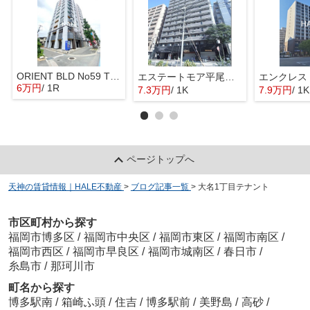
ORIENT BLD No59 TWINS
エステートモア平尾パージュ
6万円
/ 1R
7.3万円
/ 1K
7.9万円
/ 1K
ページトップへ
天神の賃貸情報｜HALE不動産
>
ブログ記事一覧
>
大名1丁目テナント
市区町村から探す
福岡市博多区
/
福岡市中央区
/
福岡市東区
/
福岡市南区
/
福岡市西区
/
福岡市早良区
/
福岡市城南区
/
春日市
/
糸島市
/
那珂川市
町名から探す
博多駅南
/
箱崎ふ頭
/
住吉
/
博多駅前
/
美野島
/
高砂
/