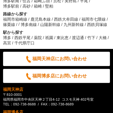
博多駅南
/
住吉
/
箱崎ふ頭
/
筥松
/
美野島
/
平尾
/
博多駅前
/
高砂
/
箱崎
/
堅粕
路線から探す
福岡市箱崎線
/
鹿児島本線
/
西鉄大牟田線
/
福岡市七隈線
/
/
篠栗線
/
博多南線
/
山陽新幹線
/
九州新幹線
/
西鉄貝塚線
駅から探す
博多
/
西鉄平尾
/
薬院
/
祇園
/
東比恵
/
渡辺通
/
竹下
/
大橋
/
高宮
/
千代県庁口
福岡天神店にお問い合わせ
福岡博多店にお問い合わせ
福岡天神店
〒810-0001
福岡県福岡市中央区天神２丁目4-12 コスモ天神 402号室
TEL：092-738-8688 / FAX：092-738-8689
福岡博多店