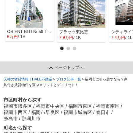
ORIENT BLD No59 TWINS
フラッツ東比恵
シティライ
6万円
/ 1R
7.9万円
/ 1K
7.4万円
/ 1
ページトップへ
天神の賃貸情報｜HALE不動産
>
ブログ記事一覧
>
福岡市に引っ越すなら？家
具付き賃貸物件を選ぶメリットとデメリット！
市区町村から探す
福岡市博多区
/
福岡市中央区
/
福岡市東区
/
福岡市南区
/
福岡市西区
/
福岡市早良区
/
福岡市城南区
/
春日市
/
糸島市
/
那珂川市
町名から探す